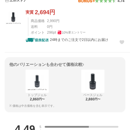
エルストア
4.74
2,694
円
実質
商品価格
2,990
円
送料
0
円
ポイント
296
pt
10
%
要エントリー
24時までのご注文で2日以内にお届け
他のバリエーションも合わせて価格比較
トップジェル
ベースジェル
2,860
2,880
円〜
円〜
※ 価格は中古価格を含む表示です。
レビュー
4.49
5