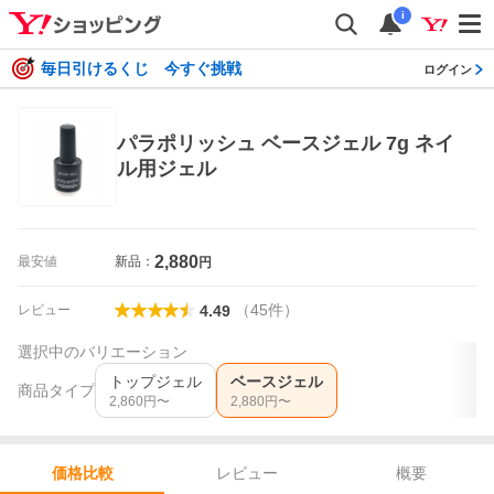
i
毎日引けるくじ 今すぐ挑戦
ログイン
パラポリッシュ ベースジェル 7g ネイ
ル用ジェル
2,880
最安値
新品：
円
（
45
件
）
レビュー
4.49
選択中のバリエーション
トップジェル
ベースジェル
商品タイプ
2,860
円〜
2,880
円〜
レビュー
概要
価格比較