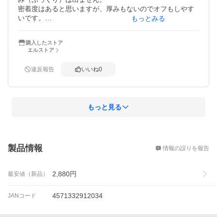
密着度はあると思いますが、厚みもないのでオフもしやす
いです。

もっとみる
購入したストア
エルストア
違反報告
いいね
0
もっと見る
概要
製品情報
情報の誤りを報告
2,880
円
最安値（新品）
4571332912034
JANコード