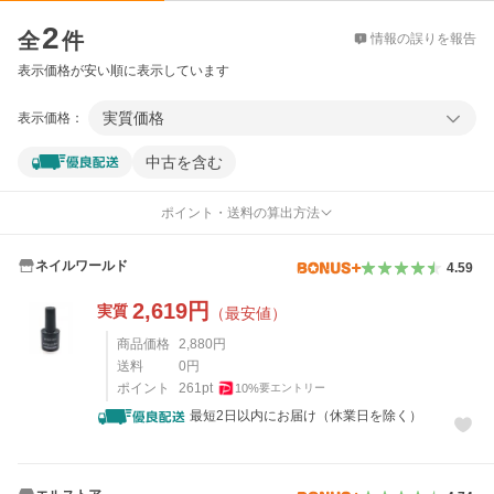
価格比較
2
全
件
情報の誤りを報告
表示価格が安い順に表示しています
実質価格
表示価格：
中古を含む
ポイント・送料の算出方法
ネイルワールド
4.59
2,619
円
実質
（最安値）
商品価格
2,880
円
送料
0
円
ポイント
261
pt
10
%
要エントリー
最短2日以内にお届け（休業日を除く）