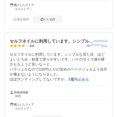
購入したストア
エルストア
違反報告
いいね
5
セルフネイルに利用しています。シンプル…
2024/02/23
rtn********
さん
4.0
セルフネイルに利用しています。シンプルな見た目、ほど
よいとろみ・粘度で塗りやすいです。ハケのサイズ感や硬
さもちょうど良いなーと。

パラジェルなので100均とかの安めのベースジェルより自爪
が傷まないようになりました。

ほぼサンディングしてないですが、3週間は取れません。4
もっとみる
週目も1〜2本取れるくらい。
投稿者情報
30代
購入したストア
エルストア