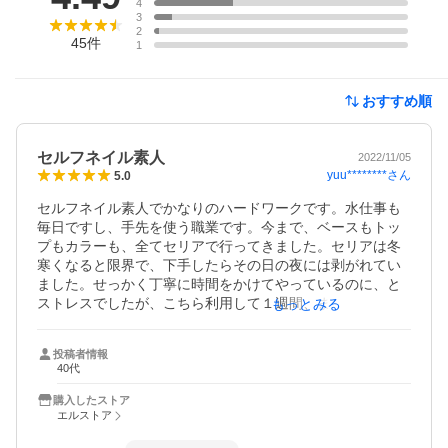
4
3
2
45
件
1
おすすめ順
セルフネイル素人
2022/11/05
yuu********
さん
5.0
セルフネイル素人でかなりのハードワークです。水仕事も
毎日ですし、手先を使う職業です。今まで、ベースもトッ
プもカラーも、全てセリアで行ってきました。セリアは冬
寒くなると限界で、下手したらその日の夜には剥がれてい
ました。せっかく丁寧に時間をかけてやっているのに、と
ストレスでしたが、こちら利用して１週間、まだなんとも
もっとみる
ありません。爪先から浮いてくることもないですし、サイ
ドからももちろんありません。

投稿者情報
何度も言うようですが、かなりのハードワークです。指先
40代
に力を入れることもたくさんありますが、こんなにしっか
り付くなら、もっと早く購入していればよかったと思いま
購入したストア
す。こちらのベース、薄く塗りましたが本当になんともな
エルストア
いので、逆にオフがうまくできるか心配になるほどです。