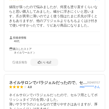
値段が張ったので悩みましたが、何度も塗り直すくらいな
らと思い購入してみました。確かに浮きにくいと思いま
す。爪が異常に薄いのでよく使う指はたまに爪先が浮くと
きもありますが、他のプリジェルよりもちもよくはけ付き
で使いやすかったです。リピあり商品になりました。
投稿者情報
40代
購入したストア
ネイルワールド
違反報告
いいね
2
ネイルサロンでパラジェルだったので、セ…
2024/07/17
mis********
さん
4.0
ネイルサロンでパラジェルだったので、セルフ用としてポ
リッシュタイプのを買いました。

薄いサラサラのジェルなので塗りやすさはありますが、厚
み（ぷっくり）は出ません。
