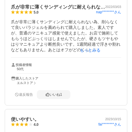
爪が非常に薄くサンディングに耐えられな…
2022/03/03
nap********
さん
5.0
爪が非常に薄くサンディングに耐えられない為、削らなく
て良いパラジェルを薦められて購入しました。素人です
が、普通のマニキュア感覚で使えました。お店で施術して
もらうほどぷっくりはしませんでしたが、硬さもツヤもや
はりマニキュアより断然良いです。1週間経過で浮きや割れ
などもありません。あとはオフがどのくらい楽に出来るか
もっとみる
が気になるところです。
投稿者情報
50代
購入したストア
エルストア
違反報告
いいね
1
使いやすい。
2023/10/15
fai********
さん
4.0