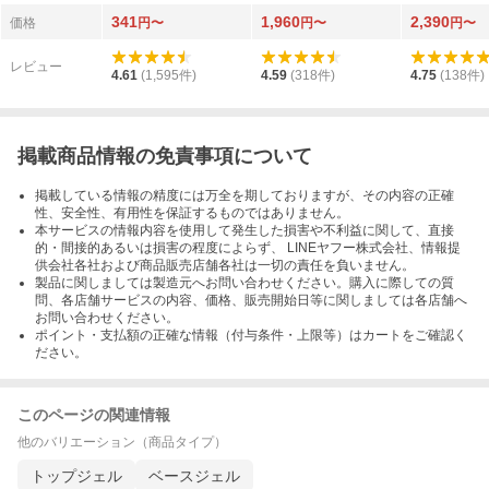
ャラクシーシリーズ 0
EEL 12g
プトップコー
341
1,960
2,390
1 ムーン 3g
ボトルタイプ gl
価格
円〜
円〜
円〜
p15mS1 15m
レビュー
4.61
(
1,595
件)
4.59
(
318
件)
4.75
(
138
件)
掲載商品情報の免責事項について
掲載している情報の精度には万全を期しておりますが、その内容の正確
性、安全性、有用性を保証するものではありません。
本サービスの情報内容を使用して発生した損害や不利益に関して、直接
的・間接的あるいは損害の程度によらず、 LINEヤフー株式会社、情報提
供会社各社および商品販売店舗各社は一切の責任を負いません。
製品に関しましては製造元へお問い合わせください。購入に際しての質
問、各店舗サービスの内容、価格、販売開始日等に関しましては各店舗へ
お問い合わせください。
ポイント・支払額の正確な情報（付与条件・上限等）はカートをご確認く
ださい。
このページの関連情報
他のバリエーション（商品タイプ）
トップジェル
ベースジェル