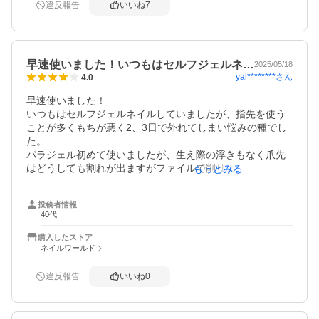
ありがとうございました。またリピートすると思います。
違反報告
いいね
7
早速使いました！いつもはセルフジェルネ…
2025/05/18
yal********
さん
4.0
早速使いました！

いつもはセルフジェルネイルしていましたが、指先を使う
ことが多くもちが悪く2、3日で外れてしまい悩みの種でし
た。

パラジェル初めて使いましたが、生え際の浮きもなく爪先
はどうしても割れが出ますがファイルで削りまたパラジェ
もっとみる
ルを重ねても違和感なくいい感じで爪が伸ばせています。

2枚爪とさよならしてハイポニキウムを伸ばして綺麗な指先
投稿者情報
を目指します♪

40代
またリピートすると思います〜
購入したストア
ネイルワールド
違反報告
いいね
0