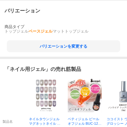
バリエーション
商品タイプ
トップジェル
ベースジェル
マットトップジェル
バリエーションを変更する
「
ネイル用ジェル
」の売れ筋製品
ネイルタウンジェル
ベティジェル ピール
ココイスト 
製品名
マグネットネイル ギ
オフジェル BUC-12-P
グロッシー 