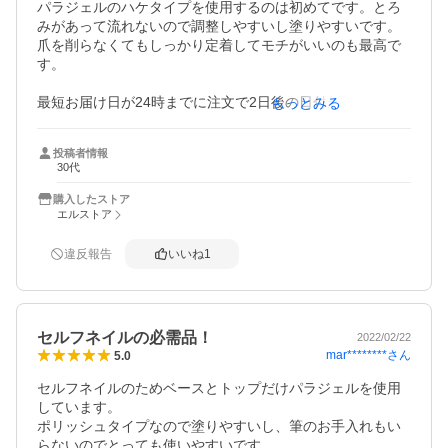
パラジェルのハケタイプを使用するのは初めてです。とろ
みがあって流れないので調整しやすいし塗りやすいです。

爪を削らなくてもしっかり定着してモチがいいのも最高で
す。

最短お届け日が24時までに注文で2日後の日付が表示されて
もっとみる
いましたが、実際には7日かかりました。

予定に合わせて注文をしていたので間に合わずに残念でし
投稿者情報
た。
30代
購入したストア
エルストア
違反報告
いいね
1
セルフネイルの必需品！
2022/02/22
mar********
さん
5.0
セルフネイルのためベースとトップだけパラジェルを使用
しています。

ポリッシュタイプなので塗りやすいし、筆のお手入れもい
らないのでとっても使いやすいです。
