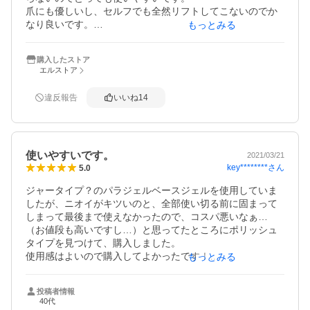
爪にも優しいし、セルフでも全然リフトしてこないのでか
なり良いです。

もっとみる
ベースとトップをパラジェルでそろえれば、カラーは百円
ショップのものでもうるうるできれいです。
購入したストア
エルストア
違反報告
いいね
14
使いやすいです。
2021/03/21
key********
さん
5.0
ジャータイプ？のパラジェルベースジェルを使用していま
したが、ニオイがキツいのと、全部使い切る前に固まって
しまって最後まで使えなかったので、コスパ悪いなぁ…
（お値段も高いですし…）と思ってたところにポリッシュ
タイプを見つけて、購入しました。

使用感はよいので購入してよかったです！

もっとみる
リピすると思います。
投稿者情報
40代