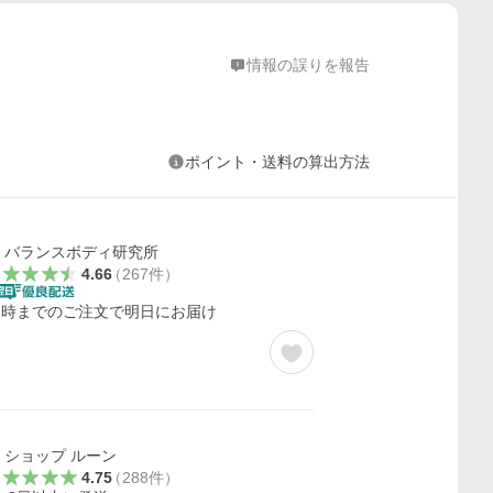
情報の誤りを報告
ポイント・送料の算出方法
バランスボディ研究所
4.66
（
267
件
）
2時までのご注文で明日にお届け
ショップ ルーン
4.75
（
288
件
）