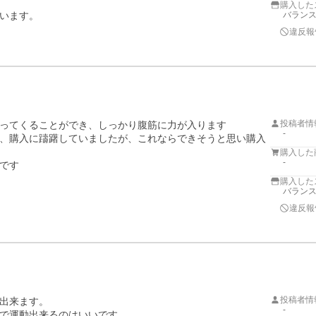
購入した
います。
バラン
違反報
投稿者情
ってくることができ、しっかり腹筋に力が入ります

-
、購入に躊躇していましたが、これならできそうと思い購入
購入した
-
です
購入した
バラン
違反報
投稿者情
出来ます。

-
で運動出来るのはいいです。
