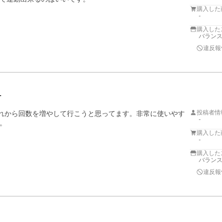
購入した
-
購入した
バラン
違反報
…
投稿者情
これから回数を増やして行こうと思ってます。非常に使いやす
-
。
購入した
-
購入した
バラン
違反報