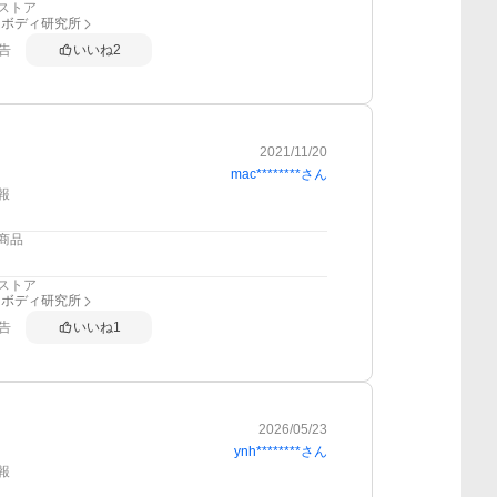
ストア
スボディ研究所
告
いいね
2
2021/11/20
mac********
さん
報
商品
ストア
スボディ研究所
告
いいね
1
2026/05/23
ynh********
さん
報