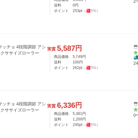
2
送料
0
円
ポイント
253
pt
（
5
%）
5,587
円
ッチョ 4段階調節 アシ
実質
 エクササイズローラー
商品価格
5,749
円
送料
100
円
2
ポイント
262
pt
（
5
%）
6,336
円
ッチョ 4段階調節 アシ
実質
 エクササイズローラー
商品価格
5,381
円
0
送料
1,200
円
ポイント
245
pt
（
5
%）