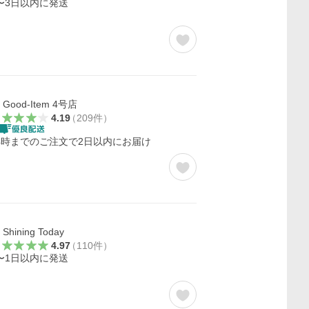
〜3日以内に発送
Good-Item 4号店
4.19
（
209
件
）
4時までのご注文で2日以内にお届け
Shining Today
4.97
（
110
件
）
〜1日以内に発送