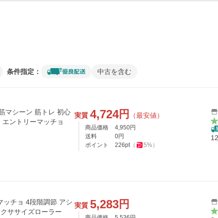
条件指定：
中古を含む
4,724
円
筋マシーン 筋トレ 初心
実質
（最安値）
ー エントリーマッチョ
商品価格
4,950
円
送料
0
円
1
ポイント
226
pt
（
5
%）
5,283
円
ッチョ 4段階調節 アシ
実質
 エクササイズローラー
商品価格
5,536
円