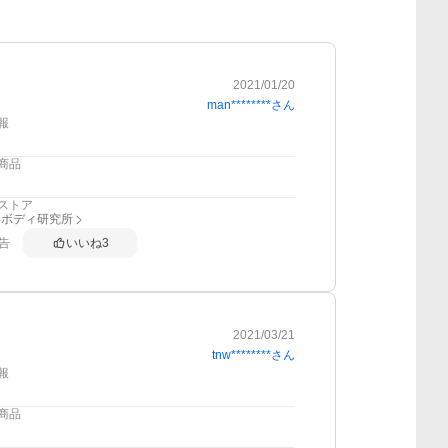
2021/01/20
man********
さん
報
商品
ストア
スボディ研究所
告
いいね
3
2021/03/21
tnw********
さん
報
商品