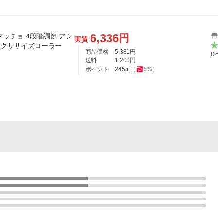
6,336
円
ッチョ 4段階調節 アシ
実質
 エクササイズローラー
商品価格
5,381
円
0
送料
1,200
円
ポイント
245
pt
（
5
%）