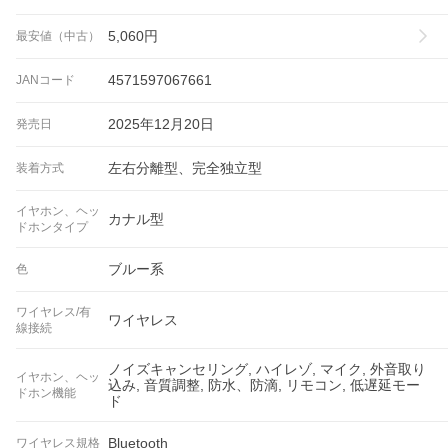
5,060
円
最安値（中古）
4571597067661
JANコード
2025年12月20日
発売日
左右分離型、完全独立型
装着方式
イヤホン、ヘッ
カナル型
ドホンタイプ
ブルー系
色
ワイヤレス/有
ワイヤレス
線接続
ノイズキャンセリング, ハイレゾ, マイク, 外音取り
イヤホン、ヘッ
込み, 音質調整, 防水、防滴, リモコン, 低遅延モー
ドホン機能
ド
Bluetooth
ワイヤレス規格