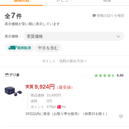
価格比較
価格比較
7
全
件
情報の誤りを報告
表示価格が安い順に表示しています
実質価格
表示価格：
中古を含む
ポイント・送料の算出方法
デジ倉
4.40
9,924
円
実質
（最安値）
商品価格
10,400
円
送料
0
円
ポイント
476
pt
5
%
16日以内に発送（お取り寄せ販売）（休業日を除く）