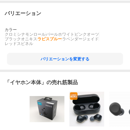
バリエーション
カラー
クロミ
シナモンロール
パールホワイト
ピンクオーツ
ブラックオニキス
ラピスブルー
ラベンダージェイド
レッドスピネル
バリエーションを変更する
「
イヤホン本体
」の売れ筋製品