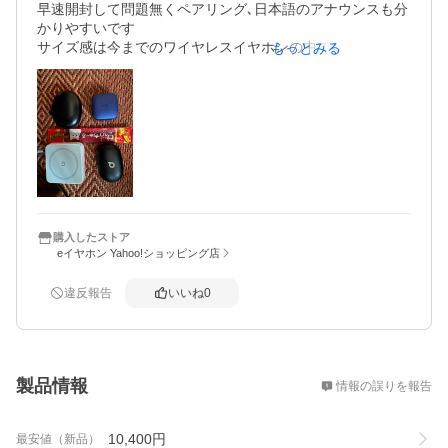
早速開封して問題無くペアリング､日本語のアナウンスも分
かりやすいです

サイズ感は今までのワイヤレスイヤホンの中で小さいです
もっとみる
が機能は十分です

 マルチポイント

 完全ワイヤレス充電(本体もワイヤレス充電)

一晩中つけてみましたが、朝まで充電せずに持ちました
購入したストア
eイヤホン Yahoo!ショッピング店
違反報告
いいね
0
概要
製品情報
情報の誤りを報告
10,400
円
最安値（新品）