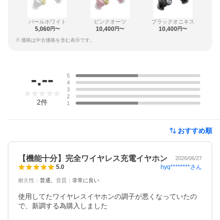
パールホワイト
ピンクオーツ
ブラックオニキス
5,060
10,400
10,400
円〜
円〜
円〜
※ 価格は中古価格を含む表示です。
レビュー
-.--
5
4
3
2
2
件
1
おすすめ順
【機能十分】完全ワイヤレス充電イヤホン
2026/06/27
hyq********
さん
5.0
耐久性
：
普通
音質
：
非常に良い
使用してたワイヤレスイヤホンの調子が悪くなっていたの
で、新調する為購入しました
