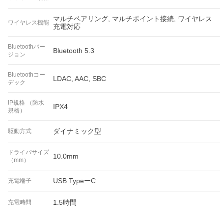
マルチペアリング, マルチポイント接続, ワイヤレス
ワイヤレス機能
充電対応
Bluetoothバー
Bluetooth 5.3
ジョン
Bluetoothコー
LDAC, AAC, SBC
デック
IP規格 （防水
IPX4
規格）
ダイナミック型
駆動方式
ドライバサイズ
10.0mm
（mm）
USB TypeーC
充電端子
1.5時間
充電時間