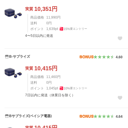
10,351
円
実質
商品価格
11,990
円
送料
0
円
ポイント
1,639
pt
15
%
要エントリー
4〜5日以内に発送
B-サプライズ
4.60
10,415
円
実質
商品価格
11,460
円
送料
0
円
ポイント
1,045
pt
10
%
要エントリー
7日以内に発送（休業日を除く）
Bサプライズ(ベイシア電器)
4.64
10,415
円
実質