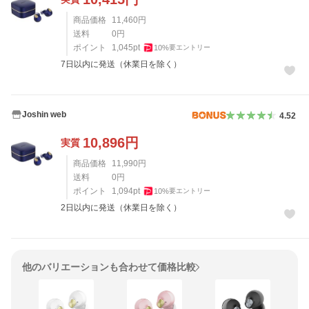
商品価格
11,460
円
送料
0
円
ポイント
1,045
pt
10
%
要エントリー
7日以内に発送（休業日を除く）
Joshin web
4.52
10,896
円
実質
商品価格
11,990
円
送料
0
円
ポイント
1,094
pt
10
%
要エントリー
2日以内に発送（休業日を除く）
他のバリエーションも合わせて価格比較