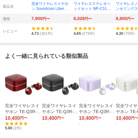
完全ワイヤレスイヤホ
ワイヤレスステレオヘ
ワイヤレスノ
製品名
ン Soundcore Liberty
ッドセット WF-C510
ンセリングス
5 A3957N11 ミッドナ
（B） ブラック
ッドセット WF
7,800
6,028
8,800
イトブラック
N（B） ブラ
価格
円〜
円〜
円〜
レビュー
4.73
(
361
件)
4.65
(
279
件)
4.30
(
70
件)
よく一緒に見られている類似製品
完全ワイヤレスイ
完全ワイヤレスイ
完全ワイヤレスイ
完全ワイヤ
ヤホン TE-Q3R-R
ヤホン TE-Q3R-B
ヤホン TE-Q3R-LV
ヤホン TE-
D レッドスピネル
K ブラックオニキ
ラベンダージェイ
H パール
10,400
10,400
10,400
10,400
円〜
円〜
円〜
円
ス
ド
-
-
-
5.00
(
2
件)