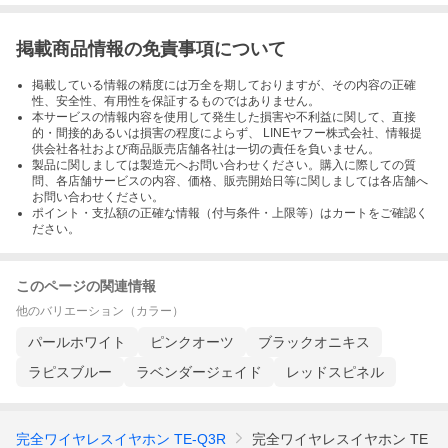
掲載商品情報の免責事項について
掲載している情報の精度には万全を期しておりますが、その内容の正確
性、安全性、有用性を保証するものではありません。
本サービスの情報内容を使用して発生した損害や不利益に関して、直接
的・間接的あるいは損害の程度によらず、 LINEヤフー株式会社、情報提
供会社各社および商品販売店舗各社は一切の責任を負いません。
製品に関しましては製造元へお問い合わせください。購入に際しての質
問、各店舗サービスの内容、価格、販売開始日等に関しましては各店舗へ
お問い合わせください。
ポイント・支払額の正確な情報（付与条件・上限等）はカートをご確認く
ださい。
このページの関連情報
他のバリエーション（カラー）
パールホワイト
ピンクオーツ
ブラックオニキス
ラピスブルー
ラベンダージェイド
レッドスピネル
完全ワイヤレスイヤホン TE-Q3R
完全ワイヤレスイヤホン TE