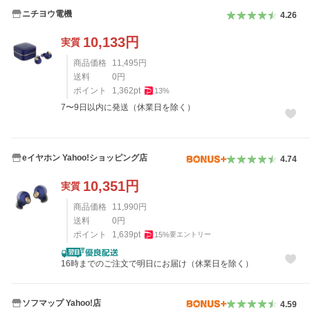
ニチヨウ電機
4.26
10,133
円
実質
商品価格
11,495
円
送料
0
円
ポイント
1,362
pt
13
%
7〜9日以内に発送（休業日を除く）
eイヤホン Yahoo!ショッピング店
4.74
10,351
円
実質
商品価格
11,990
円
送料
0
円
ポイント
1,639
pt
15
%
要エントリー
16時までのご注文で明日にお届け（休業日を除く）
ソフマップ Yahoo!店
4.59