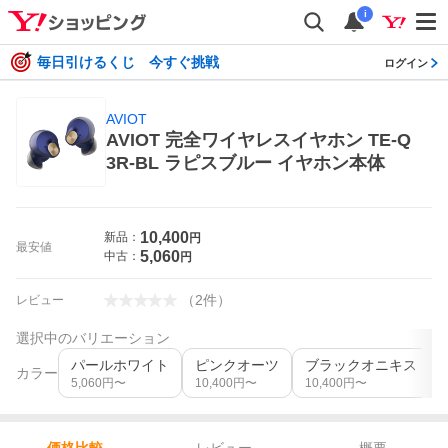
i
毎日引けるくじ 今すぐ挑戦
ログイン
AVIOT
AVIOT 完全ワイヤレスイヤホン TE-Q
3R-BL ラピスブルー イヤホン本体
10,400
新品：
円
最安値
5,060
中古：
円
（
2
件
）
レビュー
選択中のバリエーション
パールホワイト
ピンクオーツ
ブラックオニキス
カラー
5,060
円〜
10,400
円〜
10,400
円〜
レビュー
概要