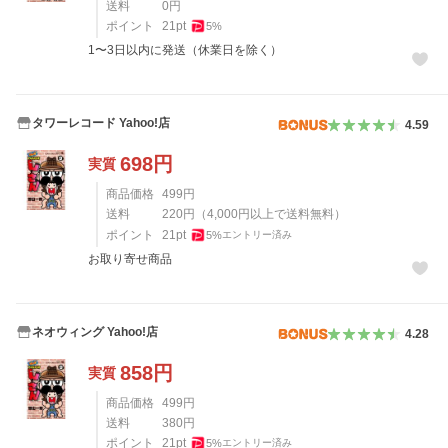
送料
0
円
ポイント
21
pt
5
%
1〜3日以内に発送（休業日を除く）
タワーレコード Yahoo!店
4.59
698
円
実質
商品価格
499
円
送料
220
円
（
4,000
円以上で送料無料）
ポイント
21
pt
5
%
エントリー済み
お取り寄せ商品
ネオウィング Yahoo!店
4.28
858
円
実質
商品価格
499
円
送料
380
円
ポイント
21
pt
5
%
エントリー済み