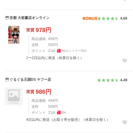
京都 大垣書店オンライン
4.66
978
円
実質
商品価格
499
円
送料
500
円
ポイント
21
pt
5
%
エントリー済み
1〜2日以内に発送（休業日を除く）
ぐるぐる王国DS ヤフー店
4.49
986
円
実質
商品価格
499
円
送料
508
円
ポイント
21
pt
5
%
4日以内に発送（お取り寄せ販売）（休業日を除く）