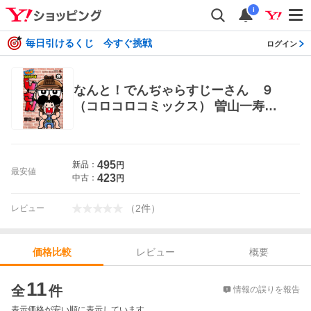
i
毎日引けるくじ 今すぐ挑戦
ログイン
なんと！でんぢゃらすじーさん ９
（コロコロコミックス） 曽山一寿／
著 小学館 てんとう虫コミックス
495
新品：
円
最安値
423
中古：
円
（
2
件
）
レビュー
レビュー
概要
価格比較
価格比較
11
全
件
情報の誤りを報告
表示価格が安い順に表示しています