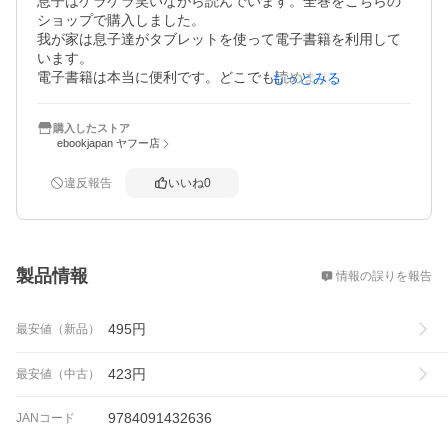
息子はゲラゲラ笑いながら読んでいます。全巻をこちらの
ショップで購入しました。

我が家は息子達がタブレットを使って電子書籍を利用して
います。

電子書籍は本当に便利です。どこでも読めます。リビング
もっとみる
が散らかりません。
購入したストア
ebookjapan ヤフー店
違反報告
いいね
0
概要
製品情報
情報の誤りを報告
495
円
最安値（新品）
423
円
最安値（中古）
9784091432636
JANコード