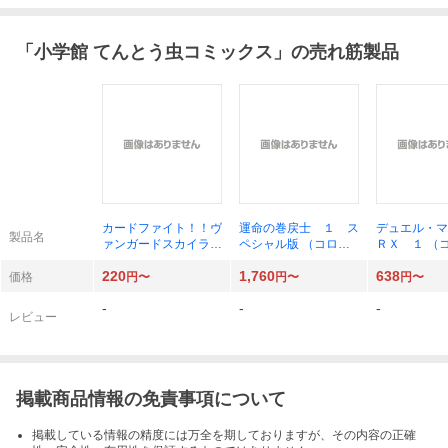
「
小学館 てんとう虫コミックス
」の売れ筋製品
カードファイト！！ヴ
運命の巻戻士 １ ス
デュエル・マ
製品名
ァンガードスカイライ
ペシャル版 （コロコ
ＲＸ １ （
ド ５ （コロコロコ
ロコミックス） 木村
コミックス）
220
1,760
638
ミックス） 大円坊真
風太
げのぶ
価格
円〜
円〜
円〜
／著
-
-
-
レビュー
掲載商品情報の免責事項について
掲載している情報の精度には万全を期しておりますが、その内容の正確