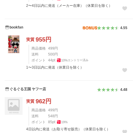
2〜4日以内に発送（メーカー在庫）（休業日を除く）
bookfan
4.55
955
円
実質
商品価格
499
円
送料
500
円
ポイント
44
pt
10
%
エントリー済み
1〜3日以内に発送（休業日を除く）
ぐるぐる王国 ヤフー店
4.48
962
円
実質
商品価格
499
円
送料
548
円
ポイント
85
pt
19
%
4日以内に発送（お取り寄せ販売）（休業日を除く）