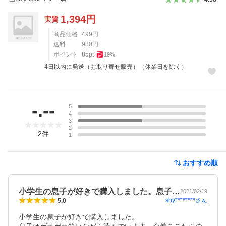
1,394
円
実質
商品価格
499
円
送料
980
円
ポイント
85
pt
19
%
4日以内に発送（お取り寄せ販売）（休業日を除く）
レビュー
-.--
5
4
3
2
2
件
1
おすすめ順
小学生の息子が好きで購入しました。息子…
2021/02/19
shy********
さん
5.0
小学生の息子が好きで購入しました。
