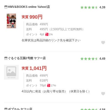
HMV&BOOKS online Yahoo!店
4.39
990
円
実質
商品価格
499
円
送料
495
円
（
2,500
円以上で送料無料）
ポイント
4
pt
1
%
在庫状況は商品詳細のリンク先を確認下さい
ぐるぐる王国2号館 ヤフー店
4.49
1,041
円
実質
商品価格
499
円
送料
618
円
ポイント
76
pt
17
%
4日以内に発送（お取り寄せ販売）（休業日を除く）
ポプカル ヤフー店
4.58