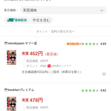
実質価格
表示価格：
中古を含む
ポイント・送料の算出方法
ebookjapan ヤフー店
4.65
452
円
実質
（最安値）
商品価格
495
円
ポイント
43
pt
10
%
要エントリー
注文確認後0日以内にご提供（休業日を除く）
bookfanプレミアム
4.62
478
円
実質
商品価格
499
円