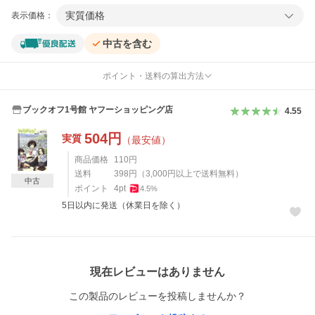
実質価格
表示価格：
中古を含む
ポイント・送料の算出方法
ブックオフ1号館 ヤフーショッピング店
4.55
504
円
実質
（最安値）
商品価格
110
円
送料
398
円
（
3,000
円以上で送料無料）
中古
ポイント
4
pt
4.5
%
5日以内に発送（休業日を除く）
レビュー
現在レビューはありません
この製品のレビューを投稿しませんか？