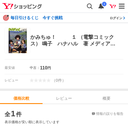
i
毎日引けるくじ 今すぐ挑戦
ログイン
かみちゅ！ １ （電撃コミック
ス） 鳴子 ハナハル 著 メディアワ
ークス 電撃コミックス
110
最安値
中古：
円
（
0
件
）
レビュー
レビュー
概要
価格比較
価格比較
1
全
件
情報の誤りを報告
表示価格が安い順に表示しています