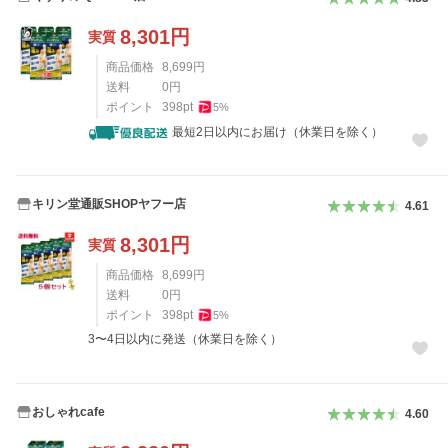
8,301
円
実質
商品価格
8,699
円
送料
0
円
ポイント
398
pt
5
%
最短2日以内にお届け（休業日を除く）
キリン堂通販SHOPヤフー店
4.61
8,301
円
実質
商品価格
8,699
円
送料
0
円
ポイント
398
pt
5
%
3〜4日以内に発送（休業日を除く）
おしゃれcafe
4.60