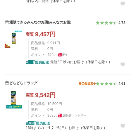
3日以内に発送（休業日を除く）
通販できるみんなのお薬(みんなのお薬)
4.72
9,457
円
実質
商品価格
9,911
円
送料
0
円
ポイント
454
pt
5
%
最短2日以内にお届け（休業日を除く）
どらどらドラッグ
4.61
9,542
円
実質
商品価格
10,500
円
送料
0
円
ポイント
958
pt
10
%
要エントリー
16時までのご注文で明日にお届け（休業日を除く）