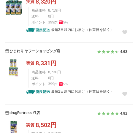
8,320
円
実質
商品価格
8,719
円
送料
0
円
ポイント
399
pt
5
%
最短2日以内にお届け（休業日を除く）
ひまわり ヤフーショッピング店
4.62
8,331
円
実質
商品価格
8,730
円
送料
0
円
ポイント
399
pt
5
%
最短2日以内にお届け（休業日を除く）
drugFortress Y!店
4.82
8,502
円
実質