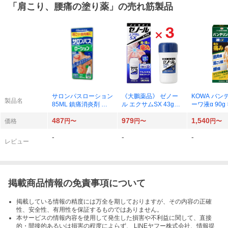
「
肩こり、腰痛の塗り薬
」の売れ筋製品
サロンパスローション
《大鵬薬品》 ゼノー
KOWA バン
製品名
85ML 鎮痛消炎剤 第3
ル エクサムSX 43g
ーワ液α 90g 
類医薬品
【第2類医薬品】 (外
487
979
1,540
用消炎鎮痛薬)
価格
円〜
円〜
円〜
-
-
-
レビュー
掲載商品情報の免責事項について
掲載している情報の精度には万全を期しておりますが、その内容の正確
性、安全性、有用性を保証するものではありません。
本サービスの情報内容を使用して発生した損害や不利益に関して、直接
的・間接的あるいは損害の程度によらず、 LINEヤフー株式会社、情報提