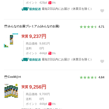
ポイント
428
pt
5
%
最短2日以内にお届け（休業日を除く）
みんなのお薬プレミアム(みんなのお薬)
4.71
9,237
円
実質
商品価格
9,681
円
送料
0
円
ポイント
444
pt
5
%
最短2日以内にお届け（休業日を除く）
CosM@rt
4.64
9,256
円
実質
商品価格
9,700
円
送料
0
円
ポイント
444
pt
5
%