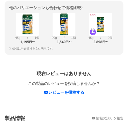
他のバリエーションも合わせて価格比較
45g
/
1個
90g
/
1個
45g
/
2個
1,195
1,540
2,898
円〜
円〜
円〜
※ 価格は中古価格を含む表示です。
レビュー
現在レビューはありません
この製品のレビューを投稿しませんか？
レビューを投稿する
概要
製品情報
情報の誤りを報告