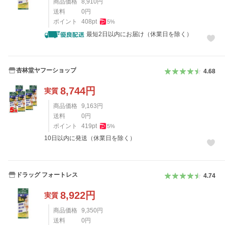
商品価格
8,910
円
送料
0
円
ポイント
408
pt
5
%
最短2日以内にお届け（休業日を除く）
杏林堂ヤフーショップ
4.68
8,744
円
実質
商品価格
9,163
円
送料
0
円
ポイント
419
pt
5
%
10日以内に発送（休業日を除く）
ドラッグ フォートレス
4.74
8,922
円
実質
商品価格
9,350
円
送料
0
円