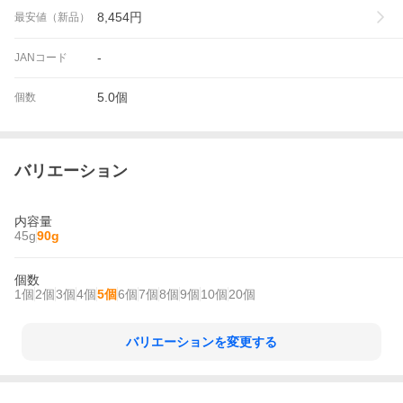
8,454
円
最安値（新品）
-
JANコード
5.0個
個数
バリエーション
内容量
45g
90g
個数
1個
2個
3個
4個
5個
6個
7個
8個
9個
10個
20個
バリエーションを変更する