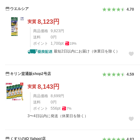
ウエルシア
4.70
8,123
円
実質
商品価格
9,823
円
送料
0
円
ポイント
1,700
pt
19
%
最短2日以内にお届け（休業日を除く）
キリン堂通販shop2号店
4.59
8,143
円
実質
商品価格
8,699
円
送料
0
円
ポイント
556
pt
7
%
3〜4日以内に発送（休業日を除く）
くすりのiQ Yahoo!店
4.83