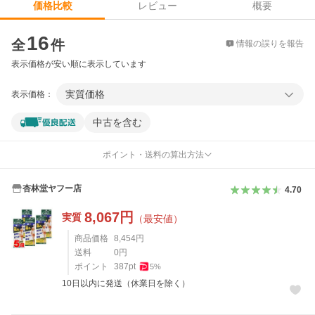
レビュー
概要
価格比較
価格比較
16
全
件
情報の誤りを報告
表示価格が安い順に表示しています
実質価格
表示価格：
中古を含む
ポイント・送料の算出方法
杏林堂ヤフー店
4.70
8,067
円
実質
（最安値）
商品価格
8,454
円
送料
0
円
ポイント
387
pt
5
%
10日以内に発送（休業日を除く）