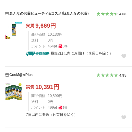
みんなのお薬ビューティ&コスメ店(みんなのお薬)
4.68
9,669
円
実質
商品価格
10,133
円
送料
0
円
ポイント
464
pt
5
%
最短2日以内にお届け（休業日を除く）
CosM@rtPlus
4.95
10,391
円
実質
商品価格
10,890
円
送料
0
円
ポイント
499
pt
5
%
7日以内に発送（休業日を除く）