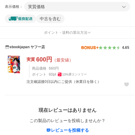
実質価格
表示価格：
中古を含む
ポイント・送料の算出方法
ebookjapan ヤフー店
4.65
600
円
実質
（最安値）
商品価格
660
円
ポイント
60
pt
10
%
要エントリー
注文確認後0日以内にご提供（休業日を除く）
レビュー
現在レビューはありません
この製品のレビューを投稿しませんか？
レビューを投稿する