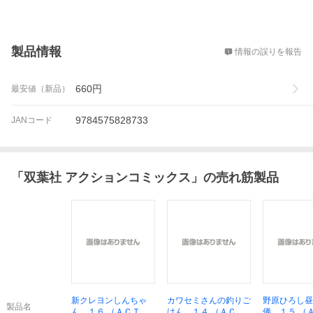
概要
製品情報
情報の誤りを報告
660
円
最安値（新品）
9784575828733
JANコード
「
双葉社 アクションコミックス
」の売れ筋製品
新クレヨンしんちゃ
カワセミさんの釣りご
野原ひろし昼
製品名
ん １６ （ＡＣＴＩ
はん １４ （ＡＣＴ
儀 １５ （