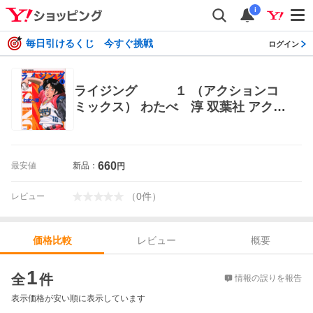
i
毎日引けるくじ 今すぐ挑戦
ログイン
ライジング １ （アクションコ
ミックス） わたべ 淳 双葉社 アクシ
ョンコミックス
660
最安値
新品：
円
（
0
件
）
レビュー
レビュー
概要
価格比較
価格比較
1
全
件
情報の誤りを報告
表示価格が安い順に表示しています