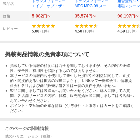
トランスフォーマー
トランスフォーマー
超合金魂 GX-
製品名
エイジ・オブ・ザ・プ
MPG MPG-09 スーパ
電磁マシーン
ライム AOTP-36 ネク
ージンライ
スV CHOGOKI
5,082
35,574
90,197
サスプライム
Ver.
価格
円〜
円〜
円〜
レビュー
5.00
(
1
件)
4.50
(
10
件)
4.69
(
13
件)
掲載商品情報の免責事項について
掲載している情報の精度には万全を期しておりますが、その内容の正確
性、安全性、有用性を保証するものではありません。
本サービスの情報内容を使用して発生した損害や不利益に関して、直接
的・間接的あるいは損害の程度によらず、 LINEヤフー株式会社、情報提
供会社各社および商品販売店舗各社は一切の責任を負いません。
製品に関しましては製造元へお問い合わせください。購入に際しての質
問、各店舗サービスの内容、価格、販売開始日等に関しましては各店舗へ
お問い合わせください。
ポイント・支払額の正確な情報（付与条件・上限等）はカートをご確認く
ださい。
このページの関連情報
他のバリエーション（種類）