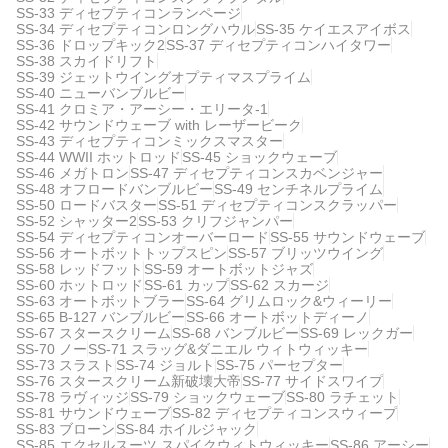
SS-33 ディセプティコンランページ
SS-34 ディセプティコンロングハウル
SS-35 ケイエスアイボス
SS-36 ドロップキック2
SS-37 ディセプティコンハイタワー
SS-38 スカイドリフト
SS-39 ジェットウイングオプティマスプライム
SS-40 ニューバンブルビー
SS-41 クロミア・アーシー・エリータ-1
SS-42 サウンドウェーブ with レーザービーク
SS-43 ディセプティコンミックスマスター
SS-44 WWII ホットロッド
SS-45 ショックウェーブ
SS-46 メガトロン
SS-47 ディセプティコンスカベンジャー
SS-48 オフロードバンブルビー
SS-49 センチネルプライム
SS-50 ロードバスター
SS-51 ディセプティコンスクラッパー
SS-52 シャッター2
SS-53 クリフジャンパー
SS-54 ディセプティコンオーバーロード
SS-55 サウンドウェーブ
SS-56 オートボットトップスピン
SS-57 ブリッツウイング
SS-58 レッドフット
SS-59 オートボットジャズ
SS-60 ホットロッド
SS-61 カップ
SS-62 スカージ
SS-63 オートボットブラー
SS-64 グリムロック&ウィーリー
SS-65 B-127 バンブルビー
SS-66 オートボットディーノ
SS-67 スタースクリーム
SS-68 バンブルビー
SS-69 レックガー
SS-70 ノー
SS-71 スラッグ&ダニエル ウィトウィッキー
SS-73 スラスト
SS-74 ジョルト
SS-75 パーセプター
SS-76 スタースクリーム新破壊大帝
SS-77 サイドスワイプ
SS-78 ラヴィッジ
SS-79 ショックウェーブ
SS-80 ラチェット
SS-81 サウンドウェーブ
SS-82 ディセプティコンスウィープ
SS-83 ブローン
SS-84 ホイルジャック
SS-85 エクセルスーツ スパイクウィトウィッキー
SS-86 アーシー