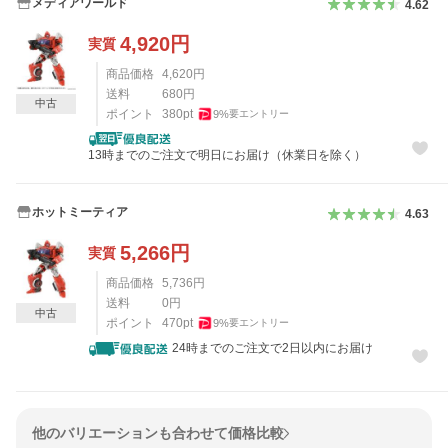
メディアワールド
4.62
4,920
円
実質
商品価格
4,620
円
送料
680
円
中古
ポイント
380
pt
9
%
要エントリー
13時までのご注文で明日にお届け（休業日を除く）
ホットミーティア
4.63
5,266
円
実質
商品価格
5,736
円
送料
0
円
中古
ポイント
470
pt
9
%
要エントリー
24時までのご注文で2日以内にお届け
他のバリエーションも合わせて価格比較