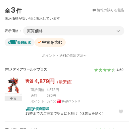
価格比較
3
全
件
情報の誤りを報告
表示価格が安い順に表示しています
実質価格
表示価格：
中古を含む
ポイント・送料の算出方法
メディアワールドプラス
4.69
4,879
円
実質
（最安値）
商品価格
4,573
円
送料
680
円
中古
ポイント
374
pt
9
%
要エントリー
13時までのご注文で明日にお届け（休業日を除く）