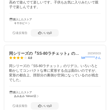
高めで遊んでて楽しいです。子供もお気に入りみたいで親
子で楽しんでます。
購入したストア
キヤホビー
違反報告
いいね
0
同シリーズの『SS-80ラチェット』の…
2023/03/15
tak********
さん
4.0
同シリーズの『SS-80ラチェット』のリデコ。いろいろと
動かしてコンパクトな車に変形する点は面白いのですが、
変形の都合上、脛部分の裏側が空洞になっているのが残念
でした。
購入したストア
あみあみ Yahoo!店
違反報告
いいね
0