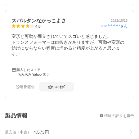
スパルタンなかっこよさ
2022/10/15
esa********
さん
4.0
変形と可動が両立されていてスゴいと感じました。

トランスフォーマーは肉抜きがありますが、可動や変形の
妨げにならならい程度に埋めると精度が上がると思いま
す。
購入したストア
あみあみ Yahoo!店
違反報告
いいね
0
概要
製品情報
情報の誤りを報告
4,573
円
最安値（中古）