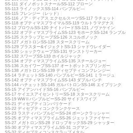
SS-111 ダイノボットスナール
SS-112 ブローン
SS-113 ライノックス
SS-114 バンブルビ―
SS-115 フレンジー（レッド）
SS-116 ノア・ディアス エクセルスーツ
SS-117 ラチェット
SS-118 オプティマスプライマル
SS-119 ウルトラマグナス
SS-12 ブロウル
SS-120 ナイトバード
SS-121 ノヴァケイン
SS-122 オプティマスプライム
SS-123 モホーク
SS-124 ランブル
SS-125 スクラップヒープ
SS-126 スコルポノック
SS-127 メガトロン
SS-128 スタースクリーム
SS-129 ブラスター&イジェクト
SS-13 シャドウレイダー
SS-130 ショックウェーブ
SS-131 サンストリーカー
SS-132 スワープ
SS-133 ホイルジャック
SS-134 オプティマスプライム
SS-135 スチールジョー
SS-136 スカイワープ
SS-137 オートボットスプリンガー
SS-138 メガトロン
SS-139 ディセプティコンフレンジー
SS-14 ラチェット
SS-140 バンブルビー
SS-141 ミラージュ
SS-142 オプティマスプライム
SS-143 ダブルパンチ
SS-144 ハチェット
SS-145 ガルバトロン
SS-146 エイプリンク
SS-15 アイアンハイド
SS-16 バンブルビー
SS-17 ケイエスアイセントリー
SS-18 スタースクリーム
SS-19 WWⅡバンブルビー
SS-20 サイドスワイプ
SS-21 ディセプティコンバリケード
SS-22 ディセプティコンクランクケース
SS-23 ラスティバンブルビー
SS-24 ボーンクラッシャー
SS-25 オプティマスプライム
SS-26 ジェットファイヤー
SS-27 メガトロン
SS-28 ドロップキック
SS-29 シャッター
SS-30 オプティマスプライム
SS-31 コグマン
SS-32 ディセプティコンスクラップメタル