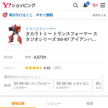
i
毎日引けるくじ 今すぐ挑戦
ログイン
トランスフォーマー
タカラトミー トランスフォーマー ス
タジオシリーズ SS-87 アイアンハイ
ド トランスフォーマー 超合金、ロボ
ット
4,573
最安値
中古：
円
（
3
件
）
レビュー
4.33
選択中のバリエーション
SS GE-02 バンブルビー
SS GE-04 メガトロン
種類
2,579
円〜
6,500
円〜
3,080
円
レビュー
概要
価格比較