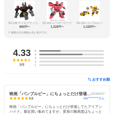
SS-139 ディセプティコンフレンジー
SS-101 レーザービーク
SS-114 バンブルビ―
860
1,326
1,326
円〜
円〜
円〜
※ 価格は中古価格を含む表示です。
レビュー
4.33
5
4
3
2
3
件
1
おすすめ順
映画「バンブルビー」にちょっとだけ登場…
2023/03/27
sev********
さん
5.0
映画「バンブルビー」にちょっとだけ登場してたアイアン
ハイド。最近買い集めてますが、変形の難易度はちょっと