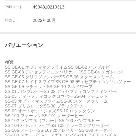
4904810210313
JANコード
2022年08月
発売日
バリエーション
種類
SS GE-01 オプティマスプライム
SS GE-02 バンブルビー
SS GE-03 ディセプティコンバリケード
SS GE-04 メガトロン
SS GE-05 クリフジャンパー
SS GE-06 スタースクリーム
SS GE-07 サイドスワイプ
SS GE-08 ディセプティコンソルジャー
SS GE-09 ラチェット
SS GE-10 スカイワープ
SS-01 バンブルビー
SS-02 ディセプティコンスティンガー
SS-03 ディセプティコンクロウバー
SS-04 ラチェット
SS-05 オプティマスプライム
SS-06 スタースクリーム
SS-07 グリムロック
SS-08 ブラックアウト
SS-09 オートボットジャズ
SS-10 ロックダウン
SS-100 フォーレン
SS-101 レーザービーク
SS-102 ランブル（ブルー）
SS-103 バンブルビー
SS-104 バトルトラップ
SS-105 テラーコンフリーザー
SS-106 アーシー
SS-107 エアレイザー
SS-108 チーター
SS-109 スカージ
SS-11 メガトロン
SS-110 アイアンハイド