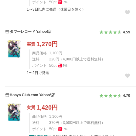
ポイント
50
pt
5
%
1〜3日以内に発送（休業日を除く）
タワーレコード Yahoo!店
4.59
1,270
円
実質
商品価格
1,100
円
送料
220
円
（
4,000
円以上で送料無料）
ポイント
50
pt
5
%
1〜2日で発送
Honya Club.com Yahoo!店
4.70
1,420
円
実質
商品価格
1,100
円
送料
370
円
（
3,500
円以上で送料無料）
ポイント
50
pt
5
%