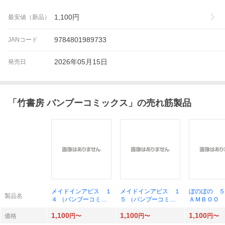
1,100
円
最安値（新品）
9784801989733
JANコード
2026年05月15日
発売日
「
竹書房 バンブーコミックス
」の売れ筋製品
メイドインアビス １
メイドインアビス １
ぼのぼの ５
製品名
４ （バンブーコミッ
５ （バンブーコミッ
ＡＭＢＯＯ 
クス） つくしあきひ
クス） つくしあきひ
ＣＳ） いが
1,100
1,100
1,100
と
と
お／著
価格
円〜
円〜
円〜