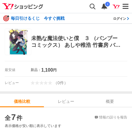
i
毎日引けるくじ 今すぐ挑戦
ログイン
未熟な魔法使いと僕 ３ （バンブー
コミックス） あしや稚浩 竹書房 バン
ブーコミックス
1,100
最安値
新品：
円
（
0
件
）
レビュー
レビュー
概要
価格比較
価格比較
7
全
件
情報の誤りを報告
表示価格が安い順に表示しています