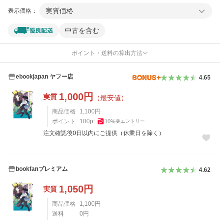
実質価格
表示価格：
中古を含む
ポイント・送料の算出方法
ebookjapan ヤフー店
4.65
1,000
円
実質
（最安値）
商品価格
1,100
円
ポイント
100
pt
10
%
要エントリー
注文確認後0日以内にご提供（休業日を除く）
bookfanプレミアム
4.62
1,050
円
実質
商品価格
1,100
円
送料
0
円