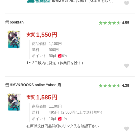
最短2日以内にお届け（休業日を除く）
bookfan
4.55
1,550
円
実質
商品価格
1,100
円
送料
500
円
ポイント
50
pt
5
%
1〜3日以内に発送（休業日を除く）
HMV&BOOKS online Yahoo!店
4.39
1,585
円
実質
商品価格
1,100
円
送料
495
円
（
2,500
円以上で送料無料）
ポイント
10
pt
1
%
在庫状況は商品詳細のリンク先を確認下さい