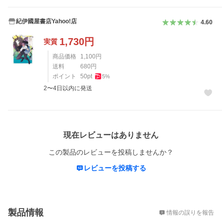
紀伊國屋書店Yahoo!店
4.60
1,730
円
実質
商品価格
1,100
円
送料
680
円
ポイント
50
pt
5
%
2〜4日以内に発送
レビュー
現在レビューはありません
この製品のレビューを投稿しませんか？
レビューを投稿する
概要
製品情報
情報の誤りを報告