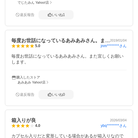
でじたみん Yahoo!店
違反報告
いいね
1
毎度お世話になっているあみあみさん。ま…
2019/01/04
jnm********
さん
5.0
毎度お世話になっているあみあみさん。また宜しくお願い
します。
購入したストア
あみあみ Yahoo!店
違反報告
いいね
0
箱入りが良
2026/03/04
ybq********
さん
4.0
カプセル入りだと変形している場合があるが箱入りなので