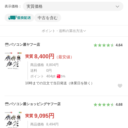
実質価格
表示価格：
中古を含む
ポイント・送料の算出方法
パソコン屋ヤフー店
4.64
8,400
円
実質
（最安値）
商品価格
8,804
円
送料
0
円
ポイント
404
pt
5
%
10時までの注文で当日発送（休業日を除く）
パソコン屋ショッピングヤフー店
4.68
9,095
円
実質
商品価格
8,494
円