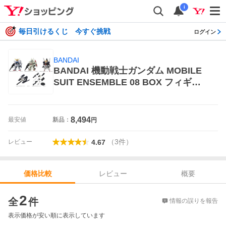
i
毎日引けるくじ 今すぐ挑戦
ログイン
BANDAI
BANDAI 機動戦士ガンダム MOBILE
SUIT ENSEMBLE 08 BOX フィギュ
ア本体
8,494
最安値
新品：
円
（
3
件
）
レビュー
4.67
レビュー
概要
価格比較
価格比較
2
全
件
情報の誤りを報告
表示価格が安い順に表示しています