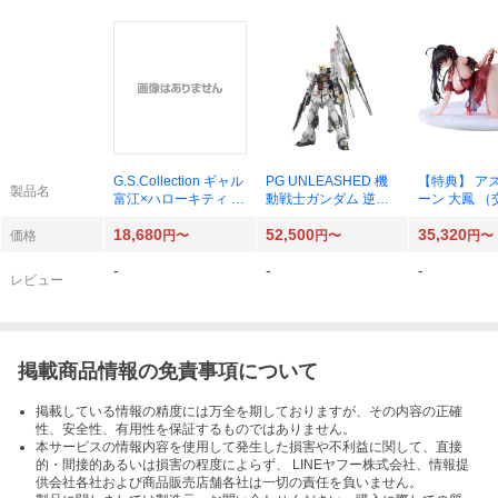
G.S.Collection ギャル
PG UNLEASHED 機
【特典】 ア
製品名
富江×ハローキティ 完
動戦士ガンダム 逆襲
ーン 大鳳 （
成品フィギュア 【202
のシャア νガンダム 1/
舎） 1/4 
18,680
52,500
35,320
7年6月発売分】 [グッ
60
ュア [Solarai
価格
円〜
円〜
円〜
ドスマイルカンパニ
-
-
-
ー]
レビュー
掲載商品情報の免責事項について
掲載している情報の精度には万全を期しておりますが、その内容の正確
性、安全性、有用性を保証するものではありません。
本サービスの情報内容を使用して発生した損害や不利益に関して、直接
的・間接的あるいは損害の程度によらず、 LINEヤフー株式会社、情報提
供会社各社および商品販売店舗各社は一切の責任を負いません。