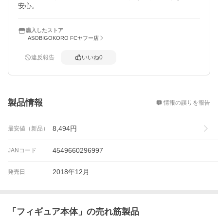
安心。
購入したストア
ASOBIGOKORO FCヤフー店
違反報告
いいね
0
概要
製品情報
情報の誤りを報告
8,494
円
最安値（新品）
4549660296997
JANコード
2018年12月
発売日
「
フィギュア本体
」の売れ筋製品