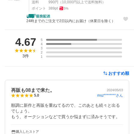
送料
990
円
（
10,000
円以上で送料無料）
ポイント
389
pt
5
%
24時までのご注文で2日以内にお届け（休業日を除く）
レビュー
4.67
5
4
3
2
3
件
1
おすすめ順
再販も08まで来た。
2024/05/03
msz********
さん
5.0
順調に新作と再販を重ねてるので、このあとも続々と出る
でしょう。

購入したストア