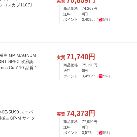
70,859
円
実質
商品価格
74,268
円
送料
0
円
ポイント
3,409
pt
（
5
%）
71,740
円
曲 GP-MAGNUM
実質
ORT SPEC 政府認
商品価格
75,190
円
oss Cub110 品番:1
送料
0
円
ポイント
3,450
pt
（
5
%）
74,373
円
-46E-5U90 スーパ
実質
) 機械曲GP-M サイク
商品価格
77,950
円
送料
0
円
ポイント
3,577
pt
（
5
%）