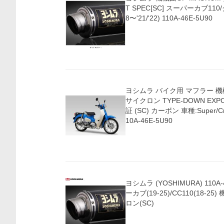
T SPEC[SC] スーパーカブ110/クロスカブ110('1
8〜'21/'22) 110A-46E-5U90
ヨシムラ バイク用 マフラー 機械
サイクロン TYPE-DOWN EXP
証 (SC) カーボン 車種:Super/Cr
10A-46E-5U90
ヨシムラ (YOSHIMURA) 110A
ーカブ(19-25)/CC110(18-25
ロン(SC)
価格比較