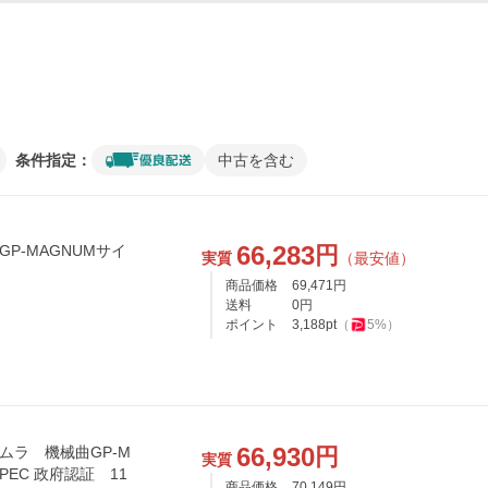
条件指定：
中古を含む
66,283
円
曲GP-MAGNUMサイ
実質
（最安値）
商品価格
69,471
円
送料
0
円
ポイント
3,188
pt
（
5
%）
66,930
円
シムラ 機械曲GP-M
実質
SPEC 政府認証 11
商品価格
70,149
円