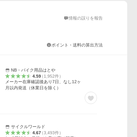
情報の誤りを報告
ポイント・送料の算出方法
NB・バイク用品はとや
4.59
（
1,952
件
）
メーカー在庫確認後あり7日、なし12ヶ
月以内発送（休業日を除く）
サイクルワールド
4.67
（
3,493
件
）