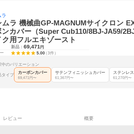
ムラ
ムラ 機械曲GP-MAGNUMサイクロン EXP
ンカバー（Super Cub110/8BJ-JA59/2BJ-
イク用フルエキゾースト
69,471
新品：
円
ー
5.00
（
3
件
）
択中のバリエーション
カーボンカバー
サテンフィニッシュカバー
ステンレス
品タイプ
69,471
円〜
61,367
円〜
61,270
円〜
レビュー
概要