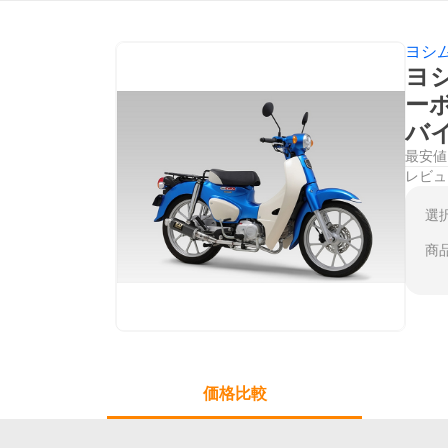
ヨシ
ヨシ
ーボ
バ
最安値
レビュ
選
商
価格比較