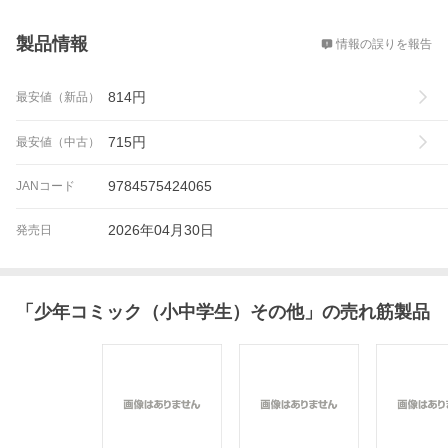
概要
製品情報
情報の誤りを報告
814
円
最安値（新品）
715
円
最安値（中古）
9784575424065
JANコード
2026年04月30日
発売日
「
少年コミック（小中学生）その他
」の売れ筋製品