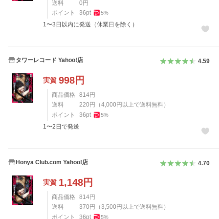
送料
0
円
ポイント
36
pt
5
%
1〜3日以内に発送（休業日を除く）
タワーレコード Yahoo!店
4.59
998
円
実質
商品価格
814
円
送料
220
円
（
4,000
円以上で送料無料）
ポイント
36
pt
5
%
1〜2日で発送
Honya Club.com Yahoo!店
4.70
1,148
円
実質
商品価格
814
円
送料
370
円
（
3,500
円以上で送料無料）
ポイント
36
pt
5
%