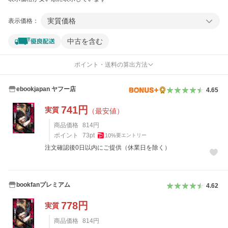
実質価格
表示価格：
中古を含む
ポイント・送料の算出方法
ebookjapan ヤフー店
4.65
741
円
実質
（最安値）
商品価格
814
円
ポイント
73
pt
10
%
要エントリー
注文確認後0日以内にご提供（休業日を除く）
bookfanプレミアム
4.62
778
円
実質
商品価格
814
円