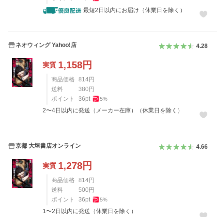
最短2日以内にお届け（休業日を除く）
ネオウィング Yahoo!店
4.28
1,158
円
実質
商品価格
814
円
送料
380
円
ポイント
36
pt
5
%
2〜4日以内に発送（メーカー在庫）（休業日を除く）
京都 大垣書店オンライン
4.66
1,278
円
実質
商品価格
814
円
送料
500
円
ポイント
36
pt
5
%
1〜2日以内に発送（休業日を除く）