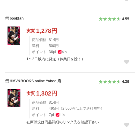
bookfan
4.55
1,278
円
実質
商品価格
814
円
送料
500
円
ポイント
36
pt
5
%
1〜3日以内に発送（休業日を除く）
HMV&BOOKS online Yahoo!店
4.39
1,302
円
実質
商品価格
814
円
送料
495
円
（
2,500
円以上で送料無料）
ポイント
7
pt
1
%
在庫状況は商品詳細のリンク先を確認下さい