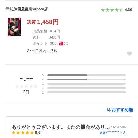
紀伊國屋書店Yahoo!店
4.60
1,458
円
実質
商品価格
814
円
送料
680
円
ポイント
36
pt
5
%
2〜4日以内に発送
レビュー
-.--
5
4
3
2
2
件
1
おすすめ順
ありがとうございます。またの機会があり…
2026/05/07
asw********
さん
5.0