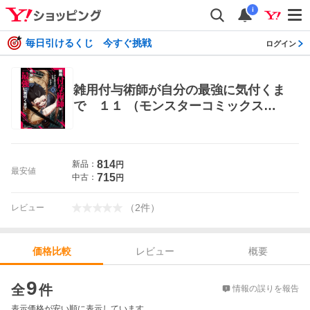
i
毎日引けるくじ 今すぐ挑戦
ログイン
雑用付与術師が自分の最強に気付くま
で １１ （モンスターコミックス）
アラカワシン／漫画 戸倉儚／原作
白井鋭利／キャラクター原案 少年コ
ミック（小中学生）その他
814
新品：
円
最安値
715
中古：
円
（
2
件
）
レビュー
レビュー
概要
価格比較
価格比較
9
全
件
情報の誤りを報告
表示価格が安い順に表示しています