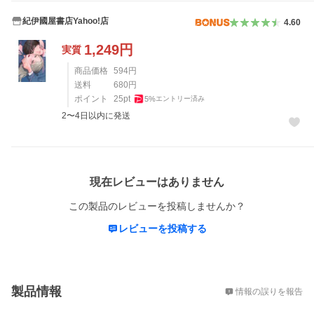
紀伊國屋書店Yahoo!店
4.60
1,249
円
実質
商品価格
594
円
送料
680
円
ポイント
25
pt
5
%
エントリー済み
2〜4日以内に発送
レビュー
現在レビューはありません
この製品のレビューを投稿しませんか？
レビューを投稿する
概要
製品情報
情報の誤りを報告