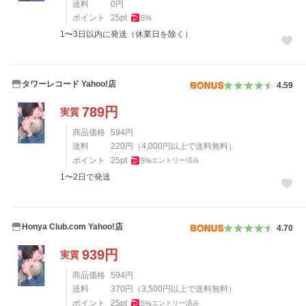
送料
0
円
ポイント
25
pt
5
%
1〜3日以内に発送（休業日を除く）
タワーレコード Yahoo!店
4.59
789
円
実質
商品価格
594
円
送料
220
円
（
4,000
円以上で送料無料）
ポイント
25
pt
5
%
エントリー済み
1〜2日で発送
Honya Club.com Yahoo!店
4.70
939
円
実質
商品価格
594
円
送料
370
円
（
3,500
円以上で送料無料）
ポイント
25
pt
5
%
エントリー済み