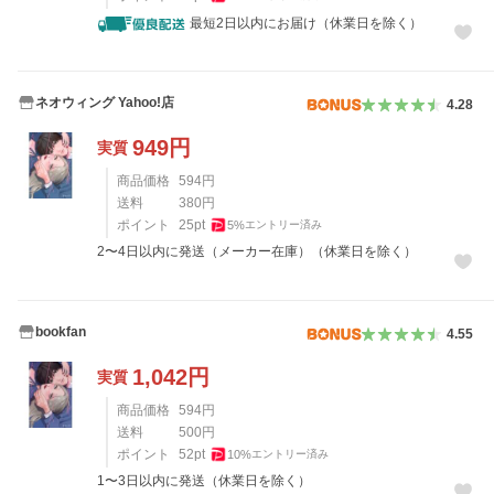
最短2日以内にお届け（休業日を除く）
ネオウィング Yahoo!店
4.28
949
円
実質
商品価格
594
円
送料
380
円
ポイント
25
pt
5
%
エントリー済み
2〜4日以内に発送（メーカー在庫）（休業日を除く）
bookfan
4.55
1,042
円
実質
商品価格
594
円
送料
500
円
ポイント
52
pt
10
%
エントリー済み
1〜3日以内に発送（休業日を除く）