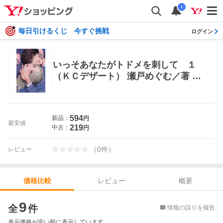
i
毎日引けるくじ 今すぐ挑戦
ログイン
いっそあなたがトドメを刺して １
（ＫＣデザート） 瀬戸めぐむ／著 講
談社 デザートコミックス
594
新品：
円
最安値
219
中古：
円
（
0
件
）
レビュー
レビュー
概要
価格比較
価格比較
9
全
件
情報の誤りを報告
表示価格が安い順に表示しています