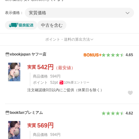
実質価格
表示価格：
中古を含む
ポイント・送料の算出方法
ebookjapan ヤフー店
4.65
542
円
実質
（最安値）
商品価格
594
円
ポイント
52
pt
10
%
要エントリー
注文確認後0日以内にご提供（休業日を除く）
bookfanプレミアム
4.62
569
円
実質
商品価格
594
円