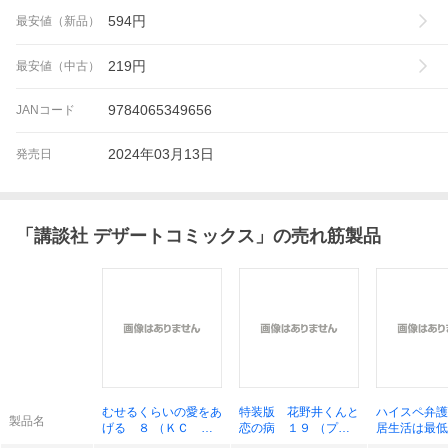
594
円
最安値（新品）
219
円
最安値（中古）
9784065349656
JANコード
2024年03月13日
発売日
「
講談社 デザートコミックス
」の売れ筋製品
むせるくらいの愛をあ
特装版 花野井くんと
ハイスペ弁護
製品名
げる ８ （ＫＣ デ
恋の病 １９ （プレ
居生活は最低
ザート） 岩下慶子
ミアムＫＣ） 森野萌
（ＫＣ デザ