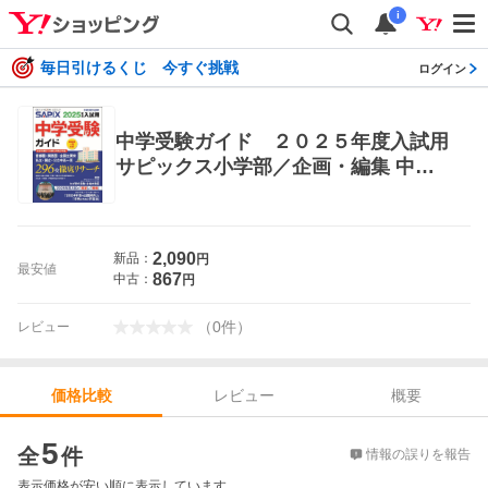
i
毎日引けるくじ 今すぐ挑戦
ログイン
中学受験ガイド ２０２５年度入試用
サピックス小学部／企画・編集 中学
校案内の本
2,090
新品：
円
最安値
867
中古：
円
（
0
件
）
レビュー
レビュー
概要
価格比較
価格比較
5
全
件
情報の誤りを報告
表示価格が安い順に表示しています