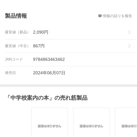
概要
製品情報
情報の誤りを報告
2,090
円
最安値（新品）
867
円
最安値（中古）
9784863463462
JANコード
2024年06月07日
発売日
「
中学校案内の本
」の売れ筋製品