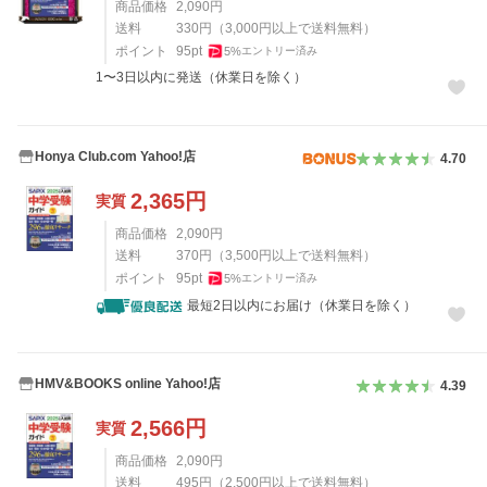
商品価格
2,090
円
送料
330
円
（
3,000
円以上で送料無料）
ポイント
95
pt
5
%
エントリー済み
1〜3日以内に発送（休業日を除く）
Honya Club.com Yahoo!店
4.70
2,365
円
実質
商品価格
2,090
円
送料
370
円
（
3,500
円以上で送料無料）
ポイント
95
pt
5
%
エントリー済み
最短2日以内にお届け（休業日を除く）
HMV&BOOKS online Yahoo!店
4.39
2,566
円
実質
商品価格
2,090
円
送料
495
円
（
2,500
円以上で送料無料）