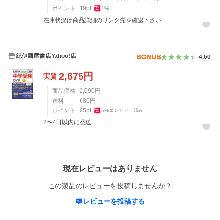
ポイント
19
pt
1
%
在庫状況は商品詳細のリンク先を確認下さい
紀伊國屋書店Yahoo!店
4.60
2,675
円
実質
商品価格
2,090
円
送料
680
円
ポイント
95
pt
5
%
エントリー済み
2〜4日以内に発送
レビュー
現在レビューはありません
この製品のレビューを投稿しませんか？
レビューを投稿する