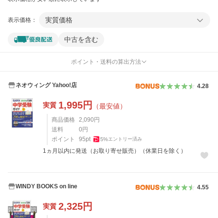
実質価格
表示価格：
中古を含む
ポイント・送料の算出方法
ネオウィング Yahoo!店
4.28
1,995
円
実質
（最安値）
商品価格
2,090
円
送料
0
円
ポイント
95
pt
5
%
エントリー済み
1ヵ月以内に発送（お取り寄せ販売）（休業日を除く）
WINDY BOOKS on line
4.55
2,325
円
実質