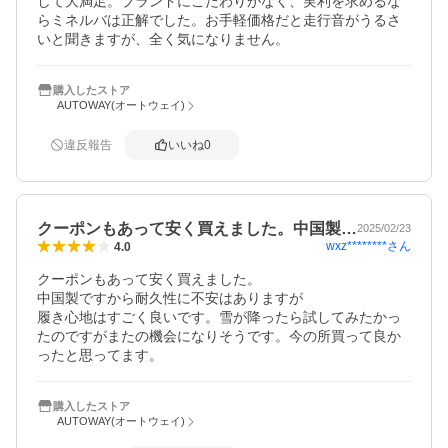
して大満足。ブランドにこだわりがなく、実利を求めるな
らミネルバは正解でした。お手軽価格だと走行音がうるさ
いと聞きますが、全く気になりません。
購入したストア
AUTOWAY(オートウェイ)
違反報告
いいね
0
クーポンもあって安く買えました。中国製…
2025/02/23
wxz********
さん
4.0
クーポンもあって安く買えました。

中国製ですから耐久性に不安はありますが

履き心地はすごく良いです。雪が降ったら試してみたかっ
たのですがまたの機会になりそうです。今の所買って良か
ったと思ってます。
購入したストア
AUTOWAY(オートウェイ)