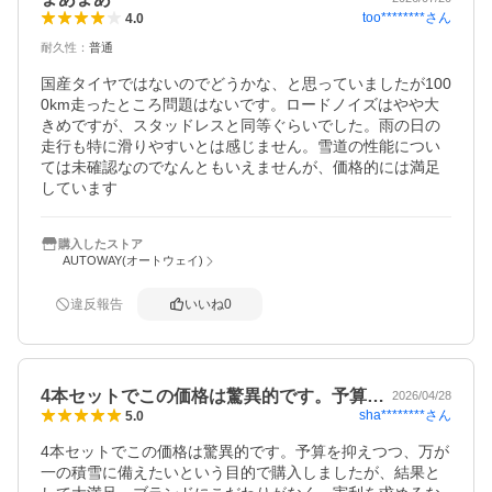
too********
さん
4.0
耐久性
：
普通
国産タイヤではないのでどうかな、と思っていましたが100
0km走ったところ問題はないです。ロードノイズはやや大
きめですが、スタッドレスと同等ぐらいでした。雨の日の
走行も特に滑りやすいとは感じません。雪道の性能につい
ては未確認なのでなんともいえませんが、価格的には満足
しています
購入したストア
AUTOWAY(オートウェイ)
違反報告
いいね
0
4本セットでこの価格は驚異的です。予算…
2026/04/28
sha********
さん
5.0
4本セットでこの価格は驚異的です。予算を抑えつつ、万が
一の積雪に備えたいという目的で購入しましたが、結果と