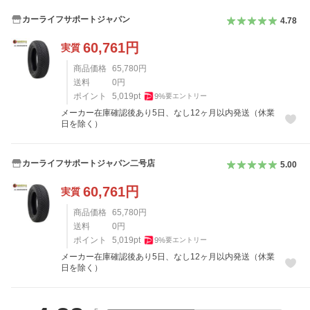
カーライフサポートジャパン
4.78
60,761
円
実質
商品価格
65,780
円
送料
0
円
ポイント
5,019
pt
9
%
要エントリー
メーカー在庫確認後あり5日、なし12ヶ月以内発送（休業
日を除く）
カーライフサポートジャパン二号店
5.00
60,761
円
実質
商品価格
65,780
円
送料
0
円
ポイント
5,019
pt
9
%
要エントリー
メーカー在庫確認後あり5日、なし12ヶ月以内発送（休業
日を除く）
レビュー