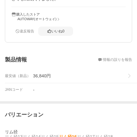
購入したストア
AUTOWAY(オートウェイ)
違反報告
いいね
0
概要
製品情報
情報の誤りを報告
36,840
円
最安値（新品）
-
JANコード
バリエーション
リム径
リム径13
リム径14
リム径15
リム径16
リム径17
リム径18