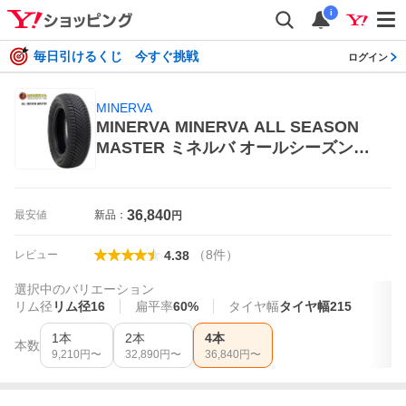
i
毎日引けるくじ 今すぐ挑戦
ログイン
MINERVA
MINERVA MINERVA ALL SEASON
MASTER ミネルバ オールシーズンマ
スター 215/60R16 99V XL オールシー
ズンタイヤ×4本 オールシーズンタイ
ヤ
36,840
最安値
新品：
円
（
8
件
）
レビュー
4.38
選択中のバリエーション
リム径
リム径16
扁平率
60%
タイヤ幅
タイヤ幅215
1本
2本
4本
本数
9,210
円〜
32,890
円〜
36,840
円〜