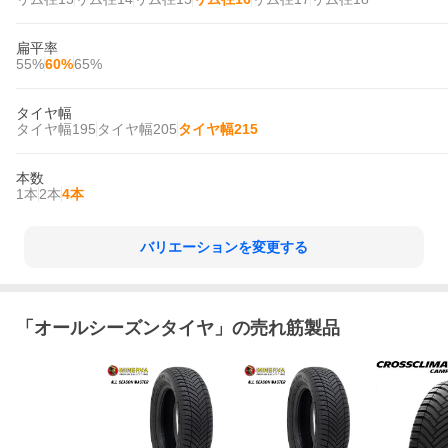
扁平率
55%
60%
65%
タイヤ幅
タイヤ幅195
タイヤ幅205
タイヤ幅215
本数
1本
2本
4本
バリエーションを変更する
「
オールシーズンタイヤ
」の売れ筋製品