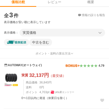
レビュー
概要
価格比較
価格比較
3
全
件
情報の誤りを報告
表示価格が安い順に表示しています
実質価格
表示価格：
中古を含む
ポイント・送料の算出方法
AUTOWAY(オートウェイ)
4.79
32,137
円
実質
（最安値）
商品価格
36,840
円
送料
0
円
ポイント
4,703
pt
14
%
要エントリー
0〜1日以内に発送（休業日を除く）