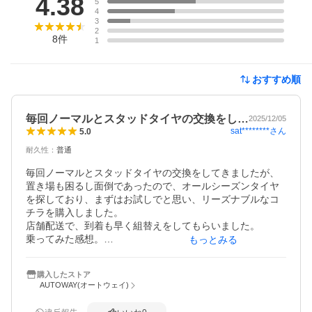
4.38
5
4
3
2
8
件
1
おすすめ順
毎回ノーマルとスタッドタイヤの交換をし…
2025/12/05
sat********
さん
5.0
耐久性
：
普通
毎回ノーマルとスタッドタイヤの交換をしてきましたが、
置き場も困るし面倒であったので、オールシーズンタイヤ
を探しており、まずはお試しでと思い、リーズナブルなコ
チラを購入しました。

店舗配送で、到着も早く組替えをしてもらいました。

乗ってみた感想。

もっとみる
高速を走っていない為まだわからないですが、まずは一般
道での速度では今までと乗り心地は気になりませんでし
購入したストア
た。あと雪道でどこまで走れるかは今後。念のためチェー
AUTOWAY(オートウェイ)
ンを持っていれば大丈かな。と期待してます。