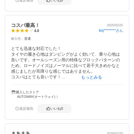
違反報告
いいね
0
コスパ最高！
2025/02/25
koj********
さん
4.0
耐久性
：
普通
とても迅速な対応でした！

タイヤの履き心地はダンピングがよく効いて、乗り心地は
良いです。オールシーズン用の特殊なブロックパターンの
ため、ロードノイズはノーマルに比べて若干大きめかなと
感じましたが耳障りな感じではありません。

コスパはとても良いです！

もっとみる
タイヤ交換後に不意な降雪がありましたが、安心して運転
出来ました！
購入したストア
AUTOWAY(オートウェイ)
違反報告
いいね
0
まあまあ
2026/07/20