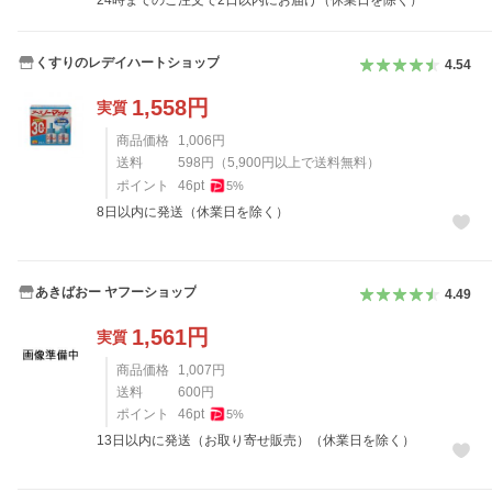
24時までのご注文で2日以内にお届け（休業日を除く）
くすりのレデイハートショップ
4.54
1,558
円
実質
商品価格
1,006
円
送料
598
円
（
5,900
円以上で送料無料）
ポイント
46
pt
5
%
8日以内に発送（休業日を除く）
あきばおー ヤフーショップ
4.49
1,561
円
実質
商品価格
1,007
円
送料
600
円
ポイント
46
pt
5
%
13日以内に発送（お取り寄せ販売）（休業日を除く）