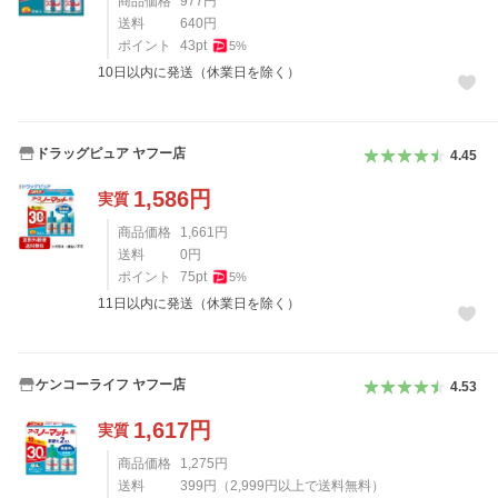
商品価格
977
円
送料
640
円
ポイント
43
pt
5
%
10日以内に発送（休業日を除く）
ドラッグピュア ヤフー店
4.45
1,586
円
実質
商品価格
1,661
円
送料
0
円
ポイント
75
pt
5
%
11日以内に発送（休業日を除く）
ケンコーライフ ヤフー店
4.53
1,617
円
実質
商品価格
1,275
円
送料
399
円
（
2,999
円以上で送料無料）