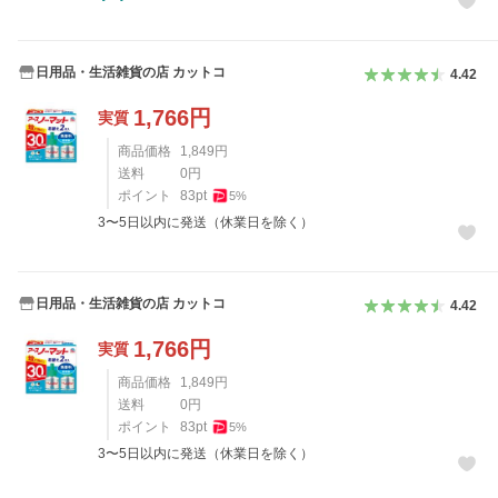
日用品・生活雑貨の店 カットコ
4.42
1,766
円
実質
商品価格
1,849
円
送料
0
円
ポイント
83
pt
5
%
3〜5日以内に発送（休業日を除く）
日用品・生活雑貨の店 カットコ
4.42
1,766
円
実質
商品価格
1,849
円
送料
0
円
ポイント
83
pt
5
%
3〜5日以内に発送（休業日を除く）