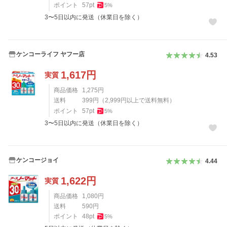
ポイント
57
pt
5
%
3〜5日以内に発送（休業日を除く）
ケンコーライフ ヤフー店
4.53
1,617
円
実質
商品価格
1,275
円
送料
399
円
（
2,999
円以上で送料無料）
ポイント
57
pt
5
%
3〜5日以内に発送（休業日を除く）
ケンコージョイ
4.44
1,622
円
実質
商品価格
1,080
円
送料
590
円
ポイント
48
pt
5
%