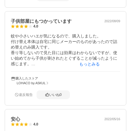
子供部屋にもつかっています
2022/08/09
4.0
蚊や小さいハエが気になるので、購入しました。

付け替え本体は自宅に同じメーカーのものがあったので詰
め替えのみ購入です。

香り等しないので見た目には効果はわからないですが、使
い始めてから子供が刺されたとぐずることが減ったように
感じます。

もっとみる
セット販売なのでリビングと寝室に使用しています。
購入したストア
LOHACO by ASKUL
違反報告
いいね
0
安心
2022/05/16
4.0