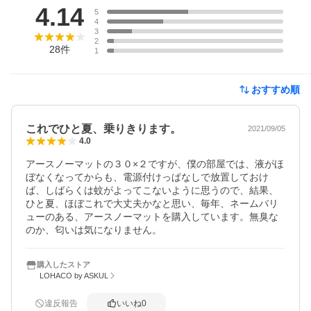
4.14
5
4
3
2
28
件
1
おすすめ順
これでひと夏、乗りきります。
2021/09/05
4.0
アースノーマットの３０×２ですが、僕の部屋では、液がほ
ぼなくなってからも、電源付けっぱなしで放置しておけ
ば、しばらくは蚊がよってこないように思うので、結果、
ひと夏、ほぼこれで大丈夫かなと思い、毎年、ネームバリ
ューのある、アースノーマットを購入しています。無臭な
のか、匂いは気になりません。
購入したストア
LOHACO by ASKUL
違反報告
いいね
0