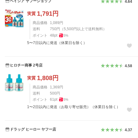
ベイシア ヤフーショップ
4.64
1,791
円
実質
商品価格
1,089
円
送料
750
円
（
5,500
円以上で送料無料）
ポイント
48
pt
5
%
5〜7日以内に発送（休業日を除く）
ヒロチー商事 2号店
4.58
1,808
円
実質
商品価格
1,369
円
送料
500
円
ポイント
61
pt
5
%
1〜2日以内に発送（お取り寄せ販売）（休業日を除く）
ドラッグ ヒーロー ヤフー店
4.37