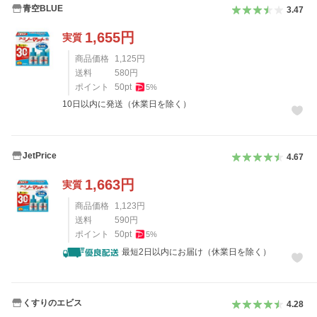
青空BLUE
3.47
1,655
円
実質
商品価格
1,125
円
送料
580
円
ポイント
50
pt
5
%
10日以内に発送（休業日を除く）
JetPrice
4.67
1,663
円
実質
商品価格
1,123
円
送料
590
円
ポイント
50
pt
5
%
最短2日以内にお届け（休業日を除く）
くすりのエビス
4.28