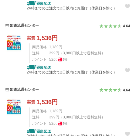
24時までのご注文で2日以内にお届け（休業日を除く）
姫路流通センター
4.64
1,536
円
実質
商品価格
1,189
円
送料
399
円
（
3,980
円以上で送料無料）
ポイント
52
pt
5
%
24時までのご注文で2日以内にお届け（休業日を除く）
姫路流通センター
4.64
1,536
円
実質
商品価格
1,189
円
送料
399
円
（
3,980
円以上で送料無料）
ポイント
52
pt
5
%