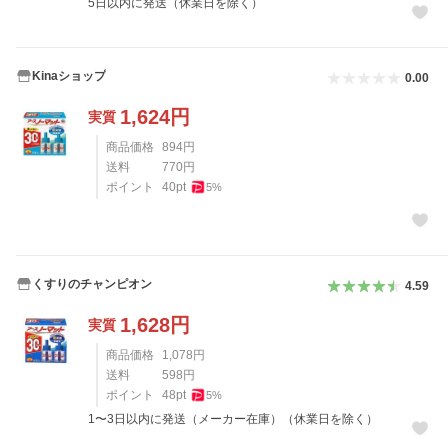
5日以内に発送（休業日を除く）
Kinaショップ
0.00
1,624
円
実質
商品価格
894
円
送料
770
円
ポイント
40
pt
5
%
くすりのチャンピオン
4.59
1,628
円
実質
商品価格
1,078
円
送料
598
円
ポイント
48
pt
5
%
1〜3日以内に発送（メーカー在庫）（休業日を除く）