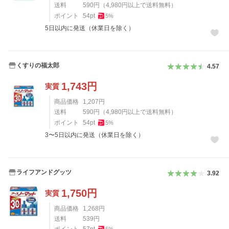
送料
590
円
（
4,980
円以上で送料無料）
ポイント
54
pt
5
%
5日以内に発送（休業日を除く）
くすりの福太郎
4.57
1,743
円
実質
商品価格
1,207
円
送料
590
円
（
4,980
円以上で送料無料）
ポイント
54
pt
5
%
3〜5日以内に発送（休業日を除く）
ライフアンドグッツ
3.92
1,750
円
実質
商品価格
1,268
円
送料
539
円