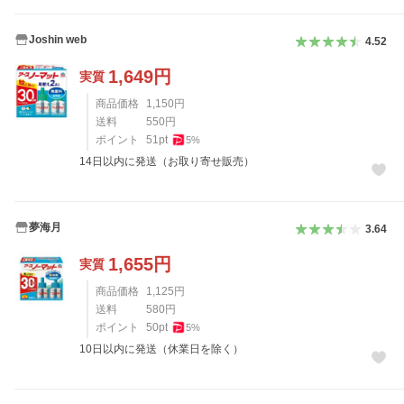
Joshin web
4.52
1,649
円
実質
商品価格
1,150
円
送料
550
円
ポイント
51
pt
5
%
14日以内に発送（お取り寄せ販売）
夢海月
3.64
1,655
円
実質
商品価格
1,125
円
送料
580
円
ポイント
50
pt
5
%
10日以内に発送（休業日を除く）