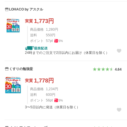
LOHACO by アスクル
1,773
円
実質
商品価格
1,280
円
送料
550
円
ポイント
57
pt
5
%
24時までのご注文で2日以内にお届け（休業日を除く）
くすりの勉強堂
4.64
1,778
円
実質
商品価格
1,234
円
送料
600
円
ポイント
56
pt
5
%
3〜5日以内に発送（休業日を除く）