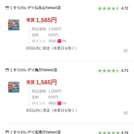
くすりのレデイ仏生山Yahoo!店
4.72
1,565
円
実質
商品価格
1,006
円
送料
605
円
ポイント
46
pt
5
%
8日以内に発送（休業日を除く）
くすりのレデイ撫川Yahoo!店
4.73
1,565
円
実質
商品価格
1,006
円
送料
605
円
ポイント
46
pt
5
%
8日以内に発送（休業日を除く）
くすりのレデイ志津川Yahoo!店
4.78