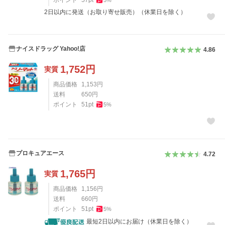
ポイント
57
pt
5
%
2日以内に発送（お取り寄せ販売）（休業日を除く）
ナイスドラッグ Yahoo!店
4.86
1,752
円
実質
商品価格
1,153
円
送料
650
円
ポイント
51
pt
5
%
プロキュアエース
4.72
1,765
円
実質
商品価格
1,156
円
送料
660
円
ポイント
51
pt
5
%
最短2日以内にお届け（休業日を除く）