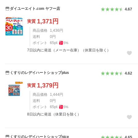
ダイユーエイト.com ヤフー店
4.67
1,371
円
実質
商品価格
1,436
円
送料
0
円
ポイント
65
pt
5
%
7日以内に発送（メーカー在庫）（休業日を除く）
くすりのレデイハートショップplus
4.62
1,379
円
実質
商品価格
1,444
円
送料
0
円
ポイント
65
pt
5
%
8日以内に発送（休業日を除く）
くすりのレデイハートショップnice
4.65