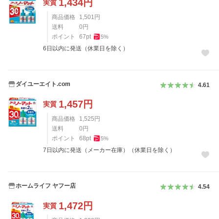
1,434
円
実質
商品価格
1,501
円
送料
0
円
ポイント
67
pt
5
%
6日以内に発送（休業日を除く）
ダイユーエイト.com
4.61
1,457
円
実質
商品価格
1,525
円
送料
0
円
ポイント
68
pt
5
%
7日以内に発送（メーカー在庫）（休業日を除く）
ホームライフ ヤフー店
4.54
1,472
円
実質