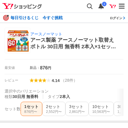
i
毎日引けるくじ 今すぐ挑戦
ログイン
アースノーマット
アース製薬 アースノーマット取替え
ボトル 30日用 無香料 2本入×1セット
アースノーマット ハエ、蚊駆除剤
876
最安値
新品：
円
（
28
件
）
レビュー
4.14
選択中のバリエーション
種類
30日用 無香料
タイプ
2本入
1セット
2セット
3セット
10セット
30セ
セット数
876
円〜
2,552
円〜
2,861
円〜
10,563
円〜
1,259