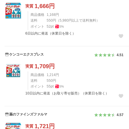
1,666
円
実質
商品価格
1,168
円
送料
550
円
（
5,980
円以上で送料無料）
ポイント
52
pt
5
%
6日以内に発送（休業日を除く）
ケンコーエクスプレス
4.51
1,709
円
実質
商品価格
1,214
円
送料
550
円
ポイント
55
pt
5
%
10日以内に発送（お取り寄せ販売）（休業日を除く）
薬のファインズファルマ
4.57
1,721
円
実質