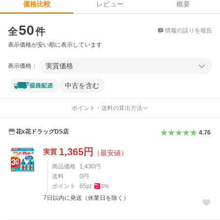
レビュー
概要
価格比較
価格比較
50
全
件
情報の誤りを報告
表示価格が安い順に表示しています
実質価格
表示価格：
中古を含む
ポイント・送料の算出方法
花x花ドラッグDS店
4.76
1,365
円
実質
（最安値）
商品価格
1,430
円
送料
0
円
ポイント
65
pt
5
%
7日以内に発送（休業日を除く）