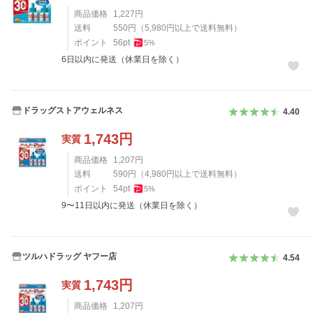
商品価格
1,227
円
送料
550
円
（
5,980
円以上で送料無料）
ポイント
56
pt
5
%
6日以内に発送（休業日を除く）
ドラッグストアウェルネス
4.40
1,743
円
実質
商品価格
1,207
円
送料
590
円
（
4,980
円以上で送料無料）
ポイント
54
pt
5
%
9〜11日以内に発送（休業日を除く）
ツルハドラッグ ヤフー店
4.54
1,743
円
実質
商品価格
1,207
円