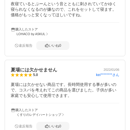
夜寝ているとぷーんという音とともに刺されていてかゆく
寝られなくなるのが嫌なので、これをセットして寝ます。
価格がもっと安くなってほしいですね。
購入したストア
LOHACO by ASKUL
違反報告
いいね
0
夏場には欠かせません
2022/01/06
kei********
さん
5.0
夏場には欠かせない商品です。長時間使用する事が多いの
で、コスパを考えれてこの商品を選びました。子供が多い
家庭でも安心して使用できます。
購入したストア
くすりのレデイハートショップ
違反報告
いいね
0