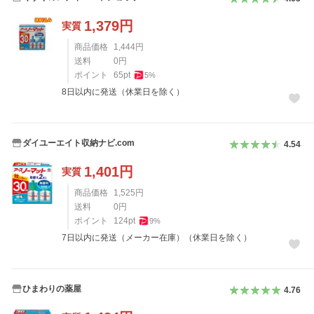
1,379
円
実質
商品価格
1,444
円
送料
0
円
ポイント
65
pt
5
%
8日以内に発送（休業日を除く）
ダイユーエイト収納ナビ.com
4.54
1,401
円
実質
商品価格
1,525
円
送料
0
円
ポイント
124
pt
9
%
7日以内に発送（メーカー在庫）（休業日を除く）
ひまわりの薬屋
4.76