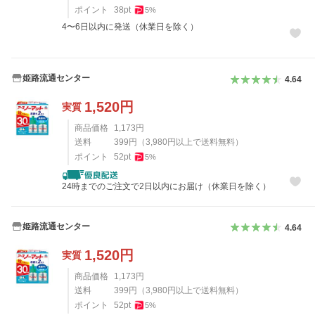
ポイント
38
pt
5
%
4〜6日以内に発送（休業日を除く）
姫路流通センター
4.64
1,520
円
実質
商品価格
1,173
円
送料
399
円
（
3,980
円以上で送料無料）
ポイント
52
pt
5
%
24時までのご注文で2日以内にお届け（休業日を除く）
姫路流通センター
4.64
1,520
円
実質
商品価格
1,173
円
送料
399
円
（
3,980
円以上で送料無料）
ポイント
52
pt
5
%