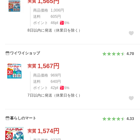
1,565
円
実質
商品価格
1,006
円
送料
605
円
ポイント
46
pt
5
%
8日以内に発送（休業日を除く）
ワイワイショップ
4.70
1,567
円
実質
商品価格
969
円
送料
640
円
ポイント
42
pt
5
%
7日以内に発送（休業日を除く）
暮らしのマート
4.33
1,574
円
実質