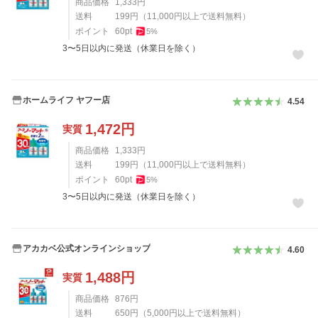
商品価格
1,333
円
送料
199
円
（
11,000
円以上で送料無料）
ポイント
60
pt
5
%
3〜5日以内に発送（休業日を除く）
ホームライフ ヤフー店
4.54
1,472
円
実質
商品価格
1,333
円
送料
199
円
（
11,000
円以上で送料無料）
ポイント
60
pt
5
%
3〜5日以内に発送（休業日を除く）
アカカベ公式オンラインショップ
4.60
1,488
円
実質
商品価格
876
円
送料
650
円
（
5,000
円以上で送料無料）