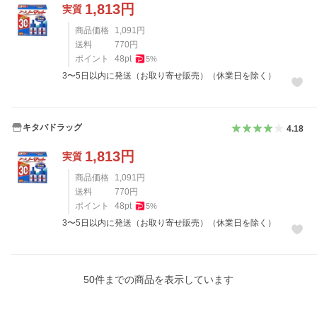
1,813
円
実質
商品価格
1,091
円
送料
770
円
ポイント
48
pt
5
%
3〜5日以内に発送（お取り寄せ販売）（休業日を除く）
キタバドラッグ
4.18
1,813
円
実質
商品価格
1,091
円
送料
770
円
ポイント
48
pt
5
%
3〜5日以内に発送（お取り寄せ販売）（休業日を除く）
50
件までの商品を表示しています
レビュー