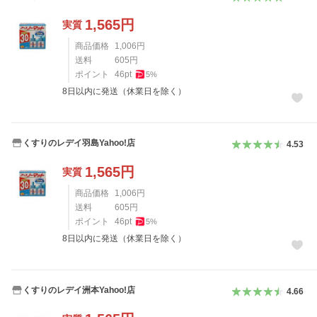
1,565
円
実質
商品価格
1,006
円
送料
605
円
ポイント
46
pt
5
%
8日以内に発送（休業日を除く）
くすりのレデイ羽島Yahoo!店
4.53
1,565
円
実質
商品価格
1,006
円
送料
605
円
ポイント
46
pt
5
%
8日以内に発送（休業日を除く）
くすりのレデイ洲本Yahoo!店
4.66