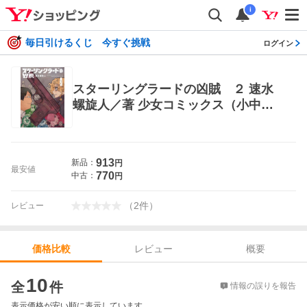
i
毎日引けるくじ 今すぐ挑戦
ログイン
スターリングラードの凶賊 ２ 速水
螺旋人／著 少女コミックス（小中学
生）その他
913
新品：
円
最安値
770
中古：
円
（
2
件
）
レビュー
レビュー
概要
価格比較
価格比較
10
全
件
情報の誤りを報告
表示価格が安い順に表示しています