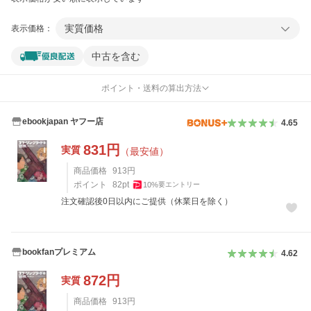
実質価格
表示価格：
中古を含む
ポイント・送料の算出方法
ebookjapan ヤフー店
4.65
831
円
実質
（最安値）
商品価格
913
円
ポイント
82
pt
10
%
要エントリー
注文確認後0日以内にご提供（休業日を除く）
bookfanプレミアム
4.62
872
円
実質
商品価格
913
円