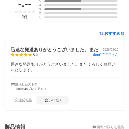
-.--
5
4
3
2
2
件
1
おすすめ順
迅速な発送ありがとうございました。また…
2026/03/10
dom********
さん
5.0
迅速な発送ありがとうございました。またよろしくお願い
いたします。
購入したストア
bookfanプレミアム
違反報告
いいね
0
概要
製品情報
情報の誤りを報告