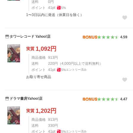
送料
0
円
ポイント
41
pt
5
%
1〜3日以内に発送（休業日を除く）
タワーレコード Yahoo!店
4.59
1,092
円
実質
商品価格
913
円
送料
220
円
（
4,000
円以上で送料無料）
ポイント
41
pt
5
%
エントリー済み
お取り寄せ商品
ドラマ書房Yahoo!店
4.47
1,202
円
実質
商品価格
913
円
送料
330
円
ポイント
41
pt
5
%
エントリー済み