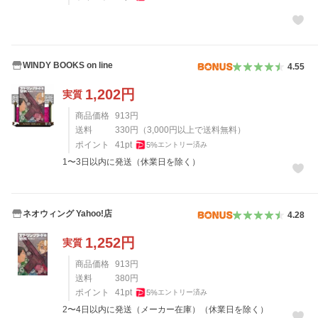
WINDY BOOKS on line
4.55
1,202
円
実質
商品価格
913
円
送料
330
円
（
3,000
円以上で送料無料）
ポイント
41
pt
5
%
エントリー済み
1〜3日以内に発送（休業日を除く）
ネオウィング Yahoo!店
4.28
1,252
円
実質
商品価格
913
円
送料
380
円
ポイント
41
pt
5
%
エントリー済み
2〜4日以内に発送（メーカー在庫）（休業日を除く）