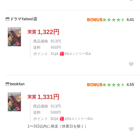
ドラマYahoo!店
4.41
1,322
円
実質
商品価格
913
円
送料
450
円
ポイント
41
pt
5
%
エントリー済み
bookfan
4.55
1,331
円
実質
商品価格
913
円
送料
500
円
ポイント
82
pt
10
%
エントリー済み
1〜3日以内に発送（休業日を除く）