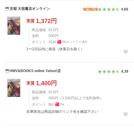
京都 大垣書店オンライン
4.66
1,372
円
実質
商品価格
913
円
送料
500
円
ポイント
41
pt
5
%
エントリー済み
1〜2日以内に発送（休業日を除く）
HMV&BOOKS online Yahoo!店
4.39
1,400
円
実質
商品価格
913
円
送料
495
円
（
2,500
円以上で送料無料）
ポイント
8
pt
1
%
在庫状況は商品詳細のリンク先を確認下さい
レビュー