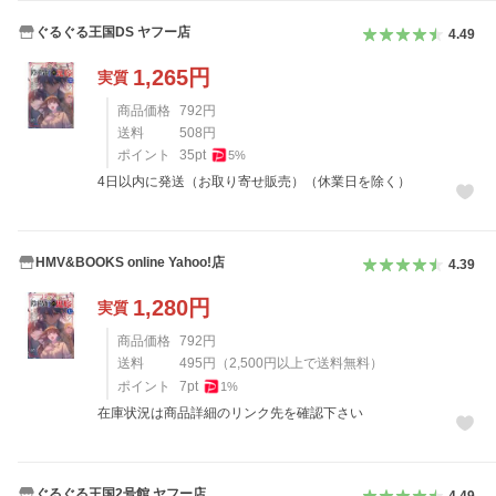
ぐるぐる王国DS ヤフー店
4.49
1,265
円
実質
商品価格
792
円
送料
508
円
ポイント
35
pt
5
%
4日以内に発送（お取り寄せ販売）（休業日を除く）
HMV&BOOKS online Yahoo!店
4.39
1,280
円
実質
商品価格
792
円
送料
495
円
（
2,500
円以上で送料無料）
ポイント
7
pt
1
%
在庫状況は商品詳細のリンク先を確認下さい
ぐるぐる王国2号館 ヤフー店