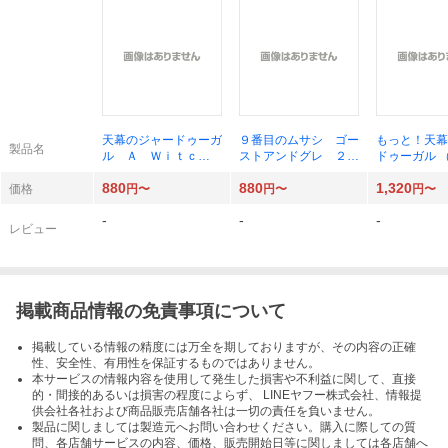
天幕のジャードゥーガ
９番目のムサシ ゴー
もっと！天幕
製品名
ル Ａ Ｗｉｔｃ
ストアンドグレ ２２
ドゥーガル 
ｈ’ｓ Ｌｉｆｅ ｉ
（ボニータ・コミック
ＩＴＡ ＣＯ
880
880
1,320
ｎ Ｍｏｎｇｏｌ ６
ス） 高橋美由紀
Ｓ） 谷川
価格
円〜
円〜
円〜
（ＢＯＮＩＴＡ ＣＯ
トマトスープ
-
-
-
ＭＩＣＳ） トマトス
レビュー
ープ／著
掲載商品情報の免責事項について
掲載している情報の精度には万全を期しておりますが、その内容の正確
性、安全性、有用性を保証するものではありません。
本サービスの情報内容を使用して発生した損害や不利益に関して、直接
的・間接的あるいは損害の程度によらず、 LINEヤフー株式会社、情報提
供会社各社および商品販売店舗各社は一切の責任を負いません。
製品に関しましては製造元へお問い合わせください。購入に際しての質
問、各店舗サービスの内容、価格、販売開始日等に関しましては各店舗へ