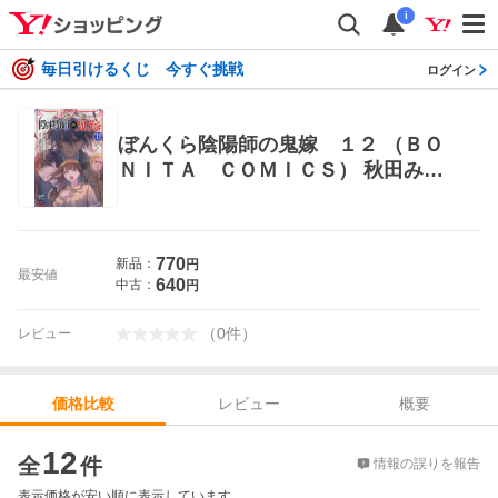
i
毎日引けるくじ 今すぐ挑戦
ログイン
ぼんくら陰陽師の鬼嫁 １２ （ＢＯ
ＮＩＴＡ ＣＯＭＩＣＳ） 秋田みや
び／原作 しのとうこ／キャラクター
原案 遠野由来子／漫画 秋田書店 ボ
ニータコミックス
770
新品：
円
最安値
640
中古：
円
（
0
件
）
レビュー
レビュー
概要
価格比較
価格比較
12
全
件
情報の誤りを報告
表示価格が安い順に表示しています