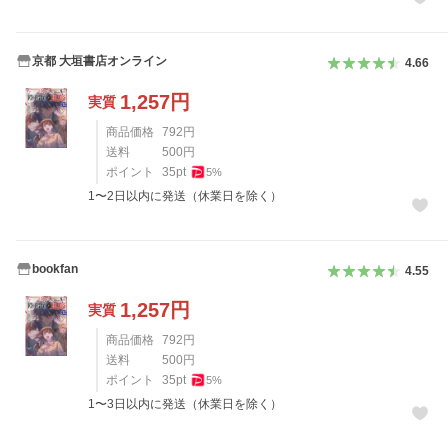
京都 大垣書店オンライン
4.66
1,257
円
実質
商品価格
792
円
送料
500
円
ポイント
35
pt
5
%
1〜2日以内に発送（休業日を除く）
bookfan
4.55
1,257
円
実質
商品価格
792
円
送料
500
円
ポイント
35
pt
5
%
1〜3日以内に発送（休業日を除く）