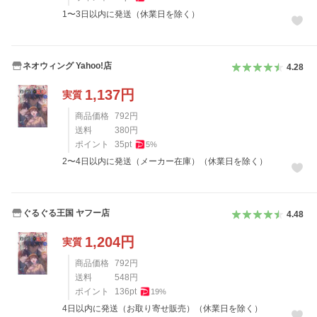
1〜3日以内に発送（休業日を除く）
ネオウィング Yahoo!店
4.28
1,137
円
実質
商品価格
792
円
送料
380
円
ポイント
35
pt
5
%
2〜4日以内に発送（メーカー在庫）（休業日を除く）
ぐるぐる王国 ヤフー店
4.48
1,204
円
実質
商品価格
792
円
送料
548
円
ポイント
136
pt
19
%
4日以内に発送（お取り寄せ販売）（休業日を除く）