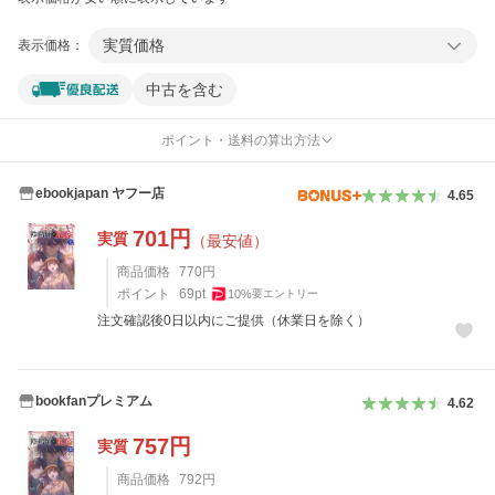
実質価格
表示価格：
中古を含む
ポイント・送料の算出方法
ebookjapan ヤフー店
4.65
701
円
実質
（最安値）
商品価格
770
円
ポイント
69
pt
10
%
要エントリー
注文確認後0日以内にご提供（休業日を除く）
bookfanプレミアム
4.62
757
円
実質
商品価格
792
円