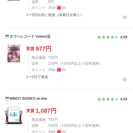
送料
0
円
ポイント
35
pt
5
%
1〜3日以内に発送（休業日を除く）
タワーレコード Yahoo!店
4.59
977
円
実質
商品価格
792
円
送料
220
円
（
4,000
円以上で送料無料）
ポイント
35
pt
5
%
1〜2日で発送
WINDY BOOKS on line
4.55
1,087
円
実質
商品価格
792
円
送料
330
円
（
3,000
円以上で送料無料）
ポイント
35
pt
5
%