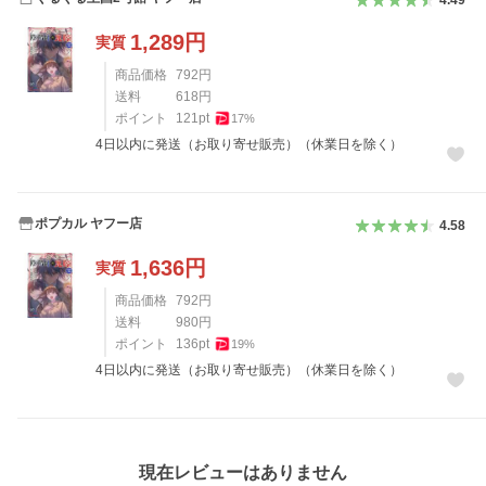
4.49
1,289
円
実質
商品価格
792
円
送料
618
円
ポイント
121
pt
17
%
4日以内に発送（お取り寄せ販売）（休業日を除く）
ポプカル ヤフー店
4.58
1,636
円
実質
商品価格
792
円
送料
980
円
ポイント
136
pt
19
%
4日以内に発送（お取り寄せ販売）（休業日を除く）
レビュー
現在レビューはありません