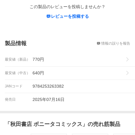
この製品のレビューを投稿しませんか？
レビューを投稿する
概要
製品情報
情報の誤りを報告
770
円
最安値（新品）
640
円
最安値（中古）
9784253263382
JANコード
2025年07月16日
発売日
「
秋田書店 ボニータコミックス
」の売れ筋製品