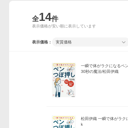
14
全
件
表示価格が安い順に表示しています
表示価格：
実質価格
一瞬で体がラクになるペン
30秒の魔法/松田伊織
松田伊織 一瞬で体がラクに
k