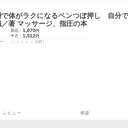
瞬で体がラクになるペンつぼ押し 自分で
織／著 マッサージ、指圧の本
1,870
新品：
円
1,512
中古：
円
ー
（
0
件
）
レビュー
概要