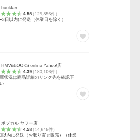
bookfan
4.55
（
125,856
件
）
〜3日以内に発送（休業日を除く）
HMV&BOOKS online Yahoo!店
4.39
（
180,106
件
）
庫状況は商品詳細のリンク先を確認下
い
ポプカル ヤフー店
4.58
（
14,645
件
）
日以内に発送（お取り寄せ販売）（休業