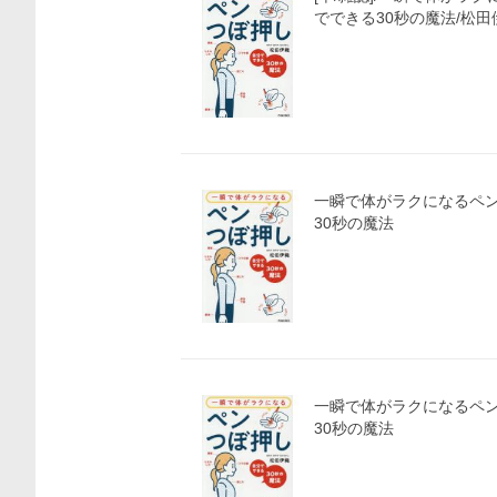
でできる30秒の魔法/松田
価格比較
一瞬で体がラクになるペン
30秒の魔法
一瞬で体がラクになるペン
30秒の魔法