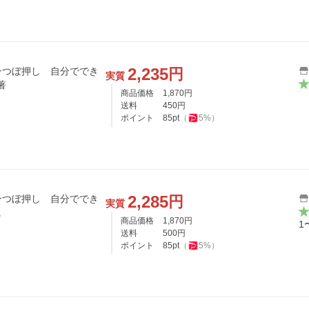
2,235
円
ンつぼ押し 自分ででき
実質
著
商品価格
1,870
円
送料
450
円
ポイント
85
pt
（
5
%）
2,285
円
ンつぼ押し 自分ででき
実質
織
商品価格
1,870
円
1
送料
500
円
ポイント
85
pt
（
5
%）