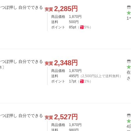
2,285
円
つぼ押し 自分でできる
実質
商品価格
1,870
円
1
送料
500
円
ポイント
85
pt
（
5
%）
2,348
円
つぼ押し 自分でできる
実質
 松田伊織 〔本〕
商品価格
1,870
円
在
送料
495
円
（
2,500
円以上で送料無料）
さ
ポイント
17
pt
（
1
%）
2,527
円
つぼ押し 自分でできる
実質
商品価格
1,870
円
4
送料
980
円