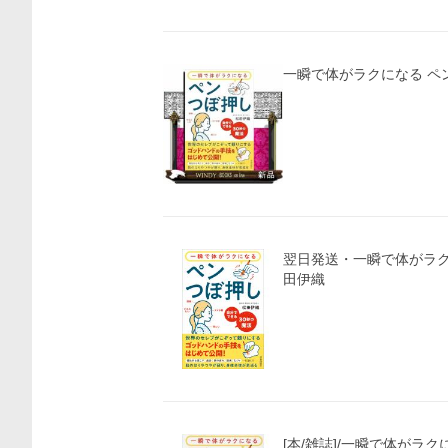
一瞬で体がラクになる ペ
翌日発送・一瞬で体がラク
田伊織
[本/雑誌]/一瞬で体がラ