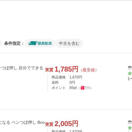
条件指定：
中古を含む
1,785
円
つぼ押し 自分でできる
実質
（最安値）
商品価格
1,870
円
1
送料
0
円
ポイント
85
pt
（
5
%）
2,005
円
なる ペンつぼ押し Boo
実質
商品価格
1,870
円