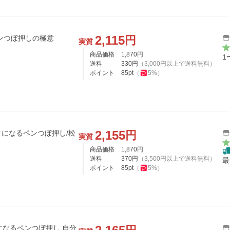
2,115
円
ンつぼ押しの極意
実質
商品価格
1,870
円
1
送料
330
円
（
3,000
円以上で送料無料）
ポイント
85
pt
（
5
%）
2,155
円
になるペンつぼ押し/松
実質
商品価格
1,870
円
送料
370
円
（
3,500
円以上で送料無料）
最
ポイント
85
pt
（
5
%）
クになるペンつぼ押し 自分