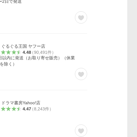
〜2日で発送
ぐるぐる王国 ヤフー店
4.48
（
90,491
件
）
日以内に発送（お取り寄せ販売）（休業
を除く）
ドラマ書房Yahoo!店
4.47
（
8,243
件
）