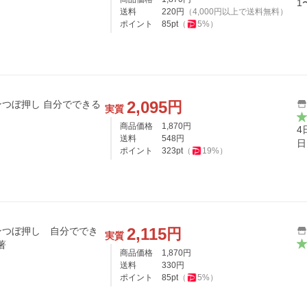
1
送料
220
円
（
4,000
円以上で送料無料）
ポイント
85
pt
（
5
%）
2,095
円
つぼ押し 自分でできる
実質
商品価格
1,870
円
4
送料
548
円
日
ポイント
323
pt
（
19
%）
2,115
円
ンつぼ押し 自分ででき
実質
著
商品価格
1,870
円
送料
330
円
ポイント
85
pt
（
5
%）