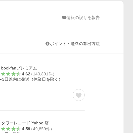
情報の誤りを報告
ポイント・送料の算出方法
bookfanプレミアム
4.62
（
140,891
件
）
〜3日以内に発送（休業日を除く）
タワーレコード Yahoo!店
4.59
（
49,859
件
）