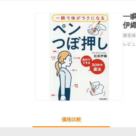
一
伊
最安値
レビュ
価格比較