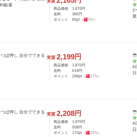
2,165
円
実質
伊織/著
商品価格
1,870
円
2
送料
380
円
業
ポイント
85
pt
（
5
%）
2,199
円
つぼ押し 自分でできる
実質
商品価格
1,870
円
4
送料
618
円
日
ポイント
289
pt
（
17
%）
2,208
円
つぼ押し 自分でできる
実質
商品価格
1,870
円
4
送料
508
円
日
ポイント
170
pt
（
10
%）