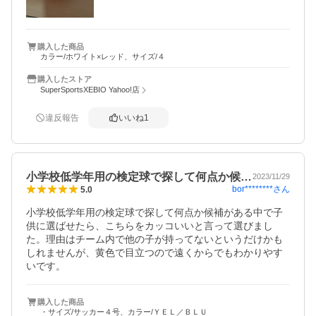
購入した商品
カラー/ホワイト×レッド、サイズ/４
購入したストア
SuperSportsXEBIO Yahoo!店
違反報告
いいね
1
小学校低学年用の検定球で探して何点か候…
2023/11/29
bor********
さん
5.0
小学校低学年用の検定球で探して何点か候補がある中で子
供に選ばせたら、こちらをカッコいいと言って選びまし
た。理由はチーム内で他の子が持ってないというだけかも
しれませんが、黄色で目立つので遠くからでもわかりやす
いです。
購入した商品
・サイズ/サッカー４号、カラー/ＹＥＬ／ＢＬＵ