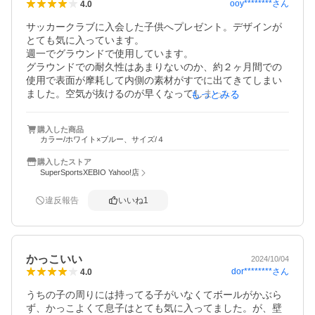
ooy********
さん
4.0
サッカークラブに入会した子供へプレゼント。デザインが
とても気に入っています。

週一でグラウンドで使用しています。

グラウンドでの耐久性はあまりないのか、約２ヶ月間での
使用で表面が摩耗して内側の素材がすでに出てきてしまい
ました。空気が抜けるのが早くなってしまったように感じ
もっとみる
ます。
購入した商品
カラー/ホワイト×ブルー、サイズ/４
購入したストア
SuperSportsXEBIO Yahoo!店
違反報告
いいね
1
かっこいい
2024/10/04
dor********
さん
4.0
うちの子の周りには持ってる子がいなくてボールがかぶら
ず、かっこよくて息子はとても気に入ってました。が、壁