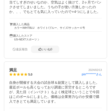
当てしすぎのせいなのか、空気はよく抜けて、2ヶ月でパン
クさせてしまいました。うちの子が使い方激しかったの
か、、、でもとても気に入っていたので⭐️4つにしました。
購入した商品
カラー/WHTBLU ホワイト/ブルー、サイズ/サッカー４号
購入したストア
US-NEXTスポーツ
違反報告
いいね
0
満足
2024/02/13
pin********
さん
5.0
自身が開催する大会の試合球＆副賞として購入しました。
最近ボールも高くなっており調達に苦労するところです
が、見た目（インパクト）もよく検定球ということで今回
はこのボールにしました。価格は企業努力なのか安価で購
入できとても満足しています。