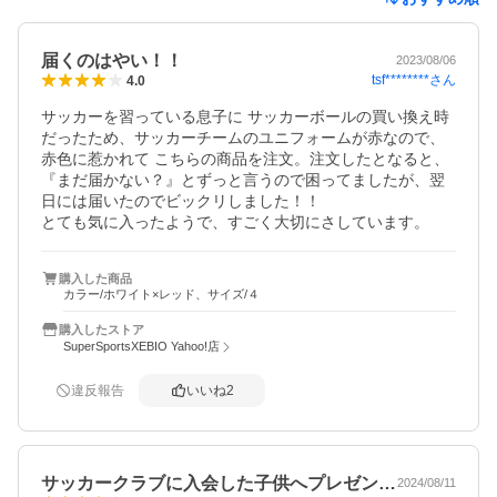
届くのはやい！！
2023/08/06
tsf********
さん
4.0
サッカーを習っている息子に サッカーボールの買い換え時
だったため、サッカーチームのユニフォームが赤なので、
赤色に惹かれて こちらの商品を注文。注文したとなると、
『まだ届かない？』とずっと言うので困ってましたが、翌
日には届いたのでビックリしました！！

とても気に入ったようで、すごく大切にさしています。
購入した商品
カラー/ホワイト×レッド、サイズ/４
購入したストア
SuperSportsXEBIO Yahoo!店
違反報告
いいね
2
サッカークラブに入会した子供へプレゼン…
2024/08/11