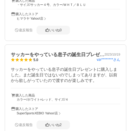
購入した商品
・サイズ/サッカー４号、カラー/ＷＨＴ／ＢＬＵ
購入したストア
ヒマラヤ Yahoo!店
違反報告
いいね
0
サッカーをやっている息子の誕生日プレゼ…
2023/10/19
vzr********
さん
5.0
サッカーをやっている息子の誕生日プレゼントに購入しま
した。まだ誕生日ではないのでしまってありますが、以前
から欲しがっていたので渡すのが楽しみです。
購入した商品
カラー/ホワイト×レッド、サイズ/４
購入したストア
SuperSportsXEBIO Yahoo!店
違反報告
いいね
2