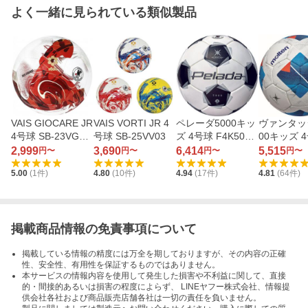
よく一緒に見られている類似製品
VAIS GIOCARE JR
VAIS VORTI JR 4
ペレーダ5000キッ
ヴァンタッ
4号球 SB-23VG03
号球 SB-25VV03
ズ 4号球 F4K5000
00キッズ 4
（ホワイト/レッ
（スノーホワイト
N5000 （
2,999
3,690
6,414
5,515
円〜
円〜
円〜
円〜
ド）
パール/メタリック
ブルー）
5.00
(
1
件)
4.80
(
10
件)
4.94
(
17
件)
4.81
(
64
件)
ブラック）
掲載商品情報の免責事項について
掲載している情報の精度には万全を期しておりますが、その内容の正確
性、安全性、有用性を保証するものではありません。
本サービスの情報内容を使用して発生した損害や不利益に関して、直接
的・間接的あるいは損害の程度によらず、 LINEヤフー株式会社、情報提
供会社各社および商品販売店舗各社は一切の責任を負いません。