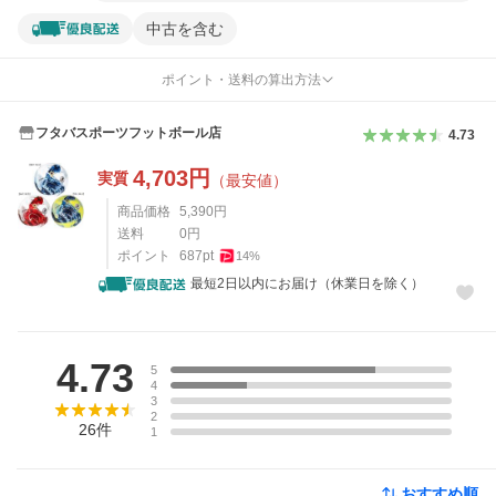
中古を含む
ポイント・送料の算出方法
フタバスポーツフットボール店
4.73
4,703
円
実質
（最安値）
商品価格
5,390
円
送料
0
円
ポイント
687
pt
14
%
最短2日以内にお届け（休業日を除く）
レビュー
4.73
5
4
3
2
26
件
1
おすすめ順