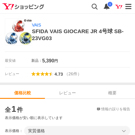
i
VAIS
SFIDA VAIS GIOCARE JR 4号球 SB-
23VG03
5,390
最安値
新品：
円
（
26
件
）
レビュー
4.73
レビュー
概要
価格比較
価格比較
1
全
件
情報の誤りを報告
表示価格が安い順に表示しています
実質価格
表示価格：