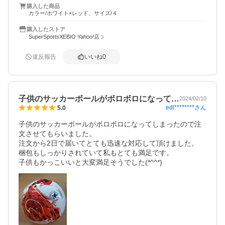
購入した商品
カラー/ホワイト×レッド、サイズ/４
購入したストア
SuperSportsXEBIO Yahoo!店
違反報告
いいね
0
子供のサッカーボールがボロボロになって…
2024/02/10
edl********
さん
5.0
子供のサッカーボールがボロボロになってしまったので注
文させてもらいました。

注文から2日で届いてとても迅速な対応して頂けました。

梱包もしっかりされていて私もとても満足です。

子供もかっこいいと大変満足そうでした(*^^*)