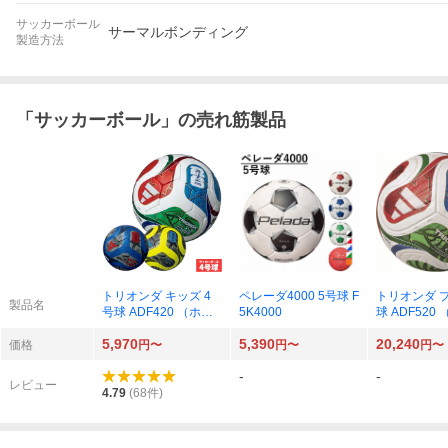
サッカーボール
サーマルボンディング
製造方法
「
サッカーボール
」の売れ筋製品
トリオンダ キッズ 4
ペレーダ4000 5号球 F
トリオンダ プ
製品名
号球 ADF420 （ホワ
5K4000
球 ADF520
イト）
ト）
5,970
5,390
20,240
価格
円〜
円〜
円〜
-
-
レビュー
4.79
(
68
件)