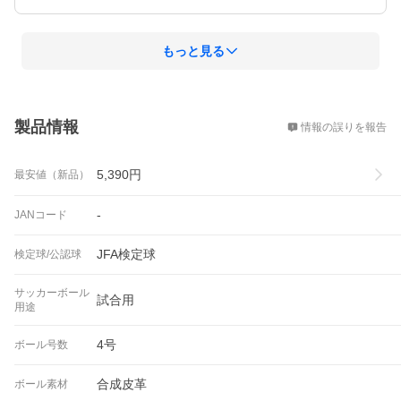
もっと見る
概要
製品情報
情報の誤りを報告
5,390
円
最安値（新品）
-
JANコード
JFA検定球
検定球/公認球
サッカーボール
試合用
用途
4号
ボール号数
合成皮革
ボール素材