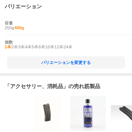
バリエーション
容量
250g
400g
個数
1本
2本
3本
4本
5本
6本
10本
12本
24本
バリエーションを変更する
「
アクセサリー、消耗品
」の売れ筋製品