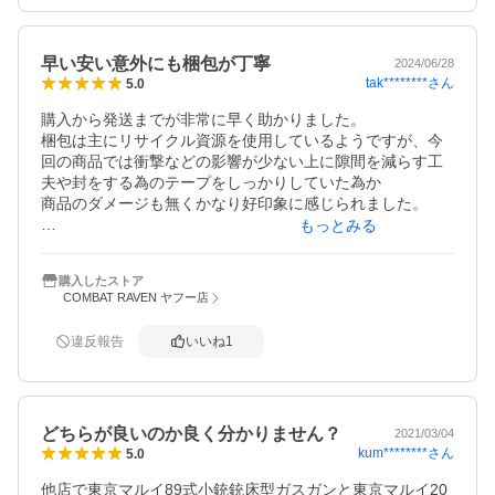
早い安い意外にも梱包が丁寧
2024/06/28
tak********
さん
5.0
購入から発送までが非常に早く助かりました。

梱包は主にリサイクル資源を使用しているようですが、今
回の商品では衝撃などの影響が少ない上に隙間を減らす工
夫や封をする為のテープをしっかりしていた為か

商品のダメージも無くかなり好印象に感じられました。

もっとみる
商品が安く買えて梱包面でもかなり安心出来たのでまた機
会があれば購入したいと思います。
購入したストア
COMBAT RAVEN ヤフー店
違反報告
いいね
1
どちらが良いのか良く分かりません？
2021/03/04
kum********
さん
5.0
他店で東京マルイ89式小銃銃床型ガスガンと東京マルイ20