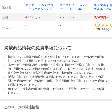
東京マルイ ガスブロ
東京マルイ NEWガン
東京マルイ 
製品名
ーバックマシンガン専
パワーHFC134aガス
エボルト M
用 89式シリーズ用ス
400g×1本
共通 81連マ
4,690
2,200
3,520
ペアマガジン
価格
円〜
円〜
円〜
-
-
レビュー
4.79
(
14
件)
掲載商品情報の免責事項について
掲載している情報の精度には万全を期しておりますが、その内容の正確
性、安全性、有用性を保証するものではありません。
本サービスの情報内容を使用して発生した損害や不利益に関して、直接
的・間接的あるいは損害の程度によらず、 LINEヤフー株式会社、情報提
供会社各社および商品販売店舗各社は一切の責任を負いません。
製品に関しましては製造元へお問い合わせください。購入に際しての質
問、各店舗サービスの内容、価格、販売開始日等に関しましては各店舗へ
お問い合わせください。
ポイント・支払額の正確な情報（付与条件・上限等）はカートをご確認く
ださい。
このページの関連情報