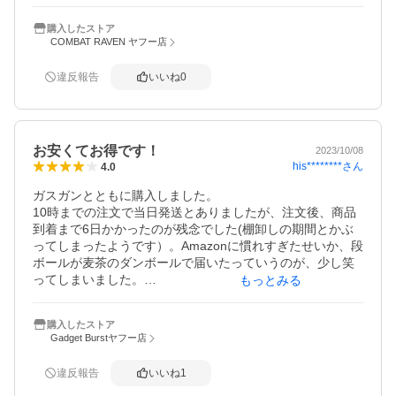
購入したストア
COMBAT RAVEN ヤフー店
違反報告
いいね
0
お安くてお得です！
2023/10/08
his********
さん
4.0
ガスガンとともに購入しました。

10時までの注文で当日発送とありましたが、注文後、商品
到着まで6日かかったのが残念でした(棚卸しの期間とかぶ
ってしまったようです）。Amazonに慣れすぎたせいか、段
ボールが麦茶のダンボールで届いたっていうのが、少し笑
ってしまいました。

もっとみる
ですが商品は傷もへこみもなく梱包としては問題ないで
す。

購入したストア
お安く購入出来たので大変満足しています。
Gadget Burstヤフー店
違反報告
いいね
1