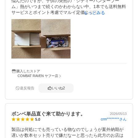
悩んだのですが、子供の突然の「シティーハンターブー
ム」熱がいつまで続くのかわからない中、1本でも送料無料
サービスとポイント考慮でマルイ定価より下げれたので購
もっとみる
入を決めました。比較対象が無いため商品性能はわかりま
せん。

手作り感ある箱も今のきれいすぎ重装すぎるヤフオクやメ
ルカリの梱包に気負いする私にはこの感じが全然ＯＫ。

むしろ好印象な買い物でした。
購入したストア
COMBAT RAVEN ヤフー店
違反報告
いいね
2
ボンベ単品直ぐ来て助かります。
2026/05/13
crm********
さん
5.0
製品は何処にでも売っている物なのでしょうが案外納期が
遅いか数本セット売りで嫌だなーと思ったら此方のお店は