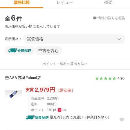
レビュー
概要
価格比較
価格比較
6
全
件
情報の誤りを報告
表示価格が安い順に表示しています
実質価格
表示価格：
中古を含む
ポイント・送料の算出方法
AAA 茨城 Yahoo!店
4.96
2,979
円
実質
（最安値）
商品価格
2,200
円
送料
880
円
ポイント
101
pt
5
%
最短2日以内にお届け（休業日を除く）