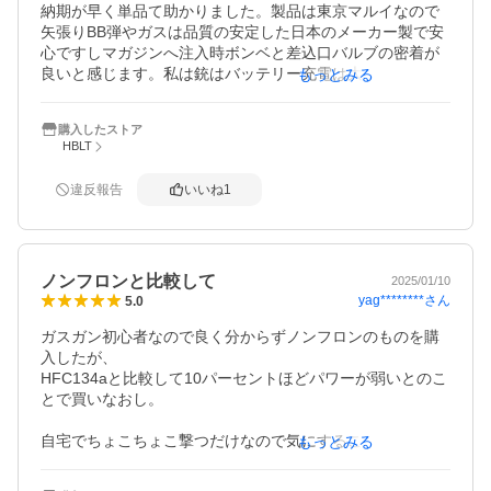
納期が早く単品て助かりました。製品は東京マルイなので
矢張りBB弾やガスは品質の安定した日本のメーカー製で安
心ですしマガジンへ注入時ボンベと差込口バルブの密着が
良いと感じます。私は銃はバッテリー充電は大の苦手なの
もっとみる
で通常はCO2ボンベ式を購入するのですがPPKがCO2タイ
プが流石に銃が小さく販売されて無いので充填ガスボンベ
購入したストア
を３０年ぶりに購入しました。
HBLT
違反報告
いいね
1
ノンフロンと比較して
2025/01/10
yag********
さん
5.0
ガスガン初心者なので良く分からずノンフロンのものを購
入したが、

HFC134aと比較して10パーセントほどパワーが弱いとのこ
とで買いなおし。

自宅でちょこちょこ撃つだけなので気にすることではない
もっとみる
のだけれど

東京マルイ製のシグ ザウエル P226 E2でパワーが弱いと給