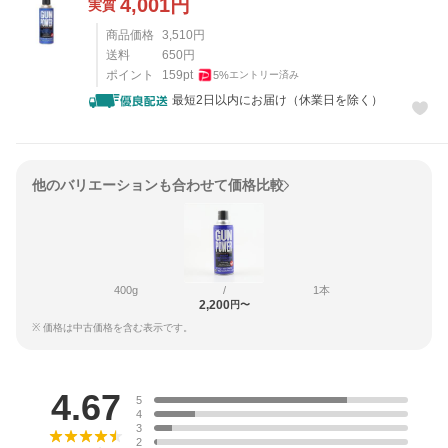
4,001
円
実質
商品価格
3,510
円
送料
650
円
ポイント
159
pt
5
%
エントリー済み
最短2日以内にお届け（休業日を除く）
他のバリエーションも合わせて価格比較
400g
/
1本
2,200
円〜
※ 価格は中古価格を含む表示です。
レビュー
4.67
5
4
3
2