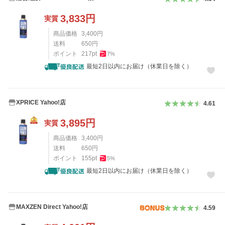
3,833
円
実質
商品価格
3,400
円
送料
650
円
ポイント
217
pt
7
%
最短2日以内にお届け（休業日を除く）
XPRICE Yahoo!店
4.61
3,895
円
実質
商品価格
3,400
円
送料
650
円
ポイント
155
pt
5
%
最短2日以内にお届け（休業日を除く）
MAXZEN Direct Yahoo!店
4.59