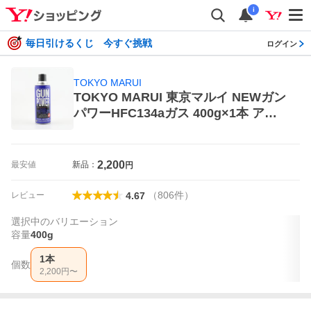
i
毎日引けるくじ 今すぐ挑戦
ログイン
TOKYO MARUI
TOKYO MARUI 東京マルイ NEWガン
パワーHFC134aガス 400g×1本 アク
セサリー、消耗品
2,200
最安値
新品：
円
（
806
件
）
レビュー
4.67
選択中のバリエーション
容量
400g
1本
個数
2,200
円〜