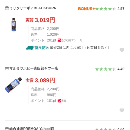
ミリタリーギアBLACKBURN
4.57
3,019
円
実質
商品価格
2,200
円
送料
1,020
円
ポイント
201
pt
10
%
要エントリー
最短2日以内にお届け（休業日を除く）
マルミツホビー直販部ヤフー店
4.49
3,089
円
実質
商品価格
2,200
円
送料
990
円
ポイント
101
pt
5
%
総合通販PREMOA Yahoo!店
4.64