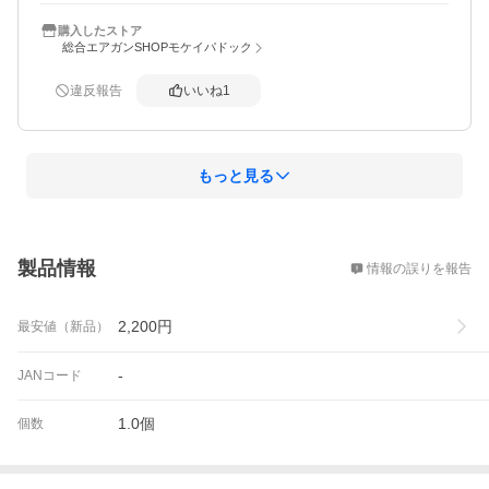
に期待したい
購入したストア
総合エアガンSHOPモケイパドック
違反報告
いいね
1
もっと見る
概要
製品情報
情報の誤りを報告
2,200
円
最安値（新品）
-
JANコード
1.0個
個数