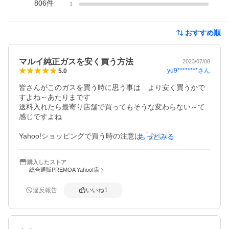
806
件
1
おすすめ順
マルイ純正ガスを安く買う方法
2023/07/08
yu9********
さん
5.0
皆さんがこのガスを買う時に思う事は　より安く買うかで
すよね～あたりまです

送料入れたら最寄り店舗で買ってもそうな変わらない～て
感じですよね

Yahoo!ショッピングで買う時の注意は「必ず本体価格のみ
もっとみる
を見比べる」です

ポイント還元等は無視します　これをしないで買うと1本20
購入したストア
00円は超えます

総合通販PREMOA Yahoo!店
のちポイント還元分、同梱送料（無料）、5つく日などを配
慮します

違反報告
いいね
1
そして、最安値の同店で買い物を組み合わせて「一本当た
りの価格を計算」し

2～5本を購入する
