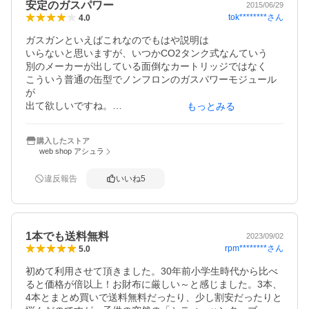
安定のガスパワー
この事によって送料込みで1650～1750円程度で購入する事
2015/06/29
tok********
さん
4.0
が可能です

1本250～300円の差が生まれますので5本買うと1250～150
ガスガンといえばこれなのでもはや説明は

0円も浮きます

いらないと思いますが、いつかCO2タンク式なんていう

お勧めです
別のメーカーが出している面倒なカートリッジではなく

こういう普通の缶型でノンフロンのガスパワーモジュール
が

出て欲しいですね。

もっとみる
微量ではありますが、缶にはっきりと温室効果ガスと

書かれてあるとやはり少し躊躇しますw

購入したストア
web shop アシュラ
じゃあ電動ガンは環境に優しいのかと言ったら、結局

その電力を作るさいにでるCO2だって温室効果ガスなのだ
違反報告
いいね
5
から

五月蠅くいう必要はないのですけどね。

ガスはわりとすぐ使ってしまうので

1本でも送料無料
この大型の方を買ったほうがぜったいにいいです。
2023/09/02
rpm********
さん
5.0
初めて利用させて頂きました。30年前小学生時代から比べ
ると価格が倍以上！お財布に厳しい～と感じました。3本、
4本とまとめ買いで送料無料だったり、少し割安だったりと