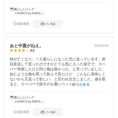
開封しない限り、常温で保存できる。

それにトータルで考えるとお安い。ゴミも減りました。

購入したストア
ホットでも美味しいので、身体が冷えると言う人はこちら
LOHACO by ASKUL
をお勧めします。

ただお腹が弱い人には、量の調整が必要かもですね。

違反報告
いいね
1
健康食品も良いけど、昔ながらの懐かしい味も良いです
よ。
あと中蓋がねえ。
2022/11/24
4.0
姉が亡くなり、一人暮らしになった兄に送っています。前
回直送して貰ったのですがとても気に入った様子で、スー
パー等探したけど同じ物は無かった、と言っていました。
似たような物を買って飲んで見たけど、こんなに美味しく
ないから又送って欲しい、と言われ注文しました。歳を取
ると、スーパーで探すのも重いペットボトルを運ぶのもと
もっとみる
ても疲れます。とても助かっています。でも中蓋が今一つ
なので、星一つ減らしてます。
購入したストア
LOHACO by ASKUL
違反報告
いいね
2