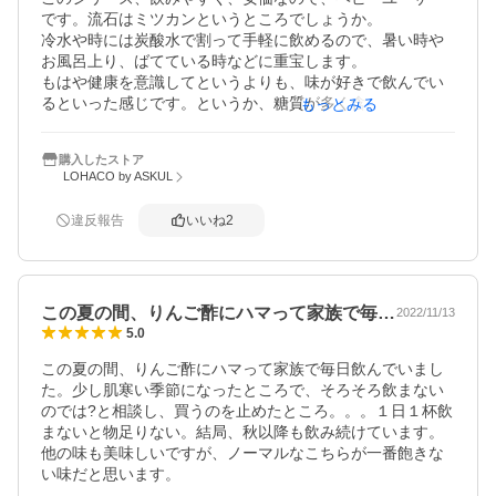
です。流石はミツカンというところでしょうか。

冷水や時には炭酸水で割って手軽に飲めるので、暑い時や
お風呂上り、ばてている時などに重宝します。

もはや健康を意識してというよりも、味が好きで飲んでい
るといった感じです。というか、糖質が多く含まれている
もっとみる
ので飲みすぎには注意です。
購入したストア
LOHACO by ASKUL
違反報告
いいね
2
この夏の間、りんご酢にハマって家族で毎…
2022/11/13
5.0
この夏の間、りんご酢にハマって家族で毎日飲んでいまし
た。少し肌寒い季節になったところで、そろそろ飲まない
のでは?と相談し、買うのを止めたところ。。。１日１杯飲
まないと物足りない。結局、秋以降も飲み続けています。
他の味も美味しいですが、ノーマルなこちらが一番飽きな
い味だと思います。