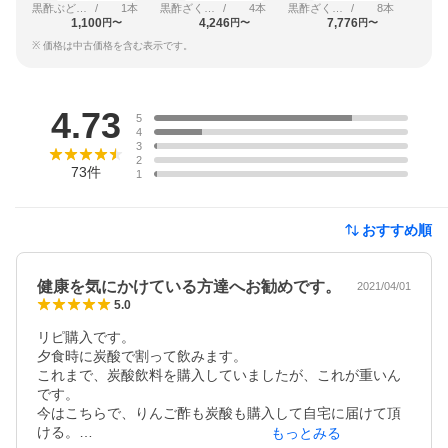
黒酢ぶどう＆ベリーミックス
/
1本
黒酢ざくろミックス
/
4本
黒酢ざくろミックス
/
8本
1,100
4,246
7,776
円〜
円〜
円〜
※ 価格は中古価格を含む表示です。
レビュー
4.73
5
4
3
2
73
件
1
おすすめ順
健康を気にかけている方達へお勧めです。
2021/04/01
5.0
リピ購入です。

夕食時に炭酸で割って飲みます。

これまで、炭酸飲料を購入していましたが、これが重いん
です。

今はこちらで、りんご酢も炭酸も購入して自宅に届けて頂
ける。

もっとみる