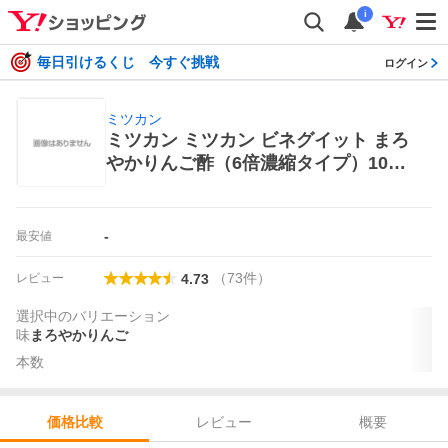
i
毎日引けるくじ 今すぐ挑戦
ログイン
ミツカン
ミツカン ミツカン ビネグイット まろ
やかりんご酢（6倍濃縮タイプ）1000
ml ×2本 お酢飲料、飲む酢
-
最安値
（
73
件
）
レビュー
4.73
選択中のバリエーション
味
まろやかりんご
本数
レビュー
概要
価格比較