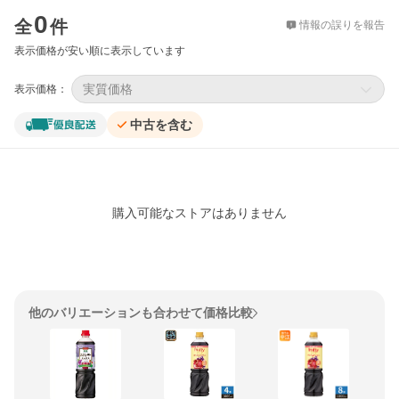
価格比較
0
全
件
情報の誤りを報告
表示価格が安い順に表示しています
実質価格
表示価格：
中古を含む
購入可能なストアはありません
他のバリエーションも合わせて価格比較