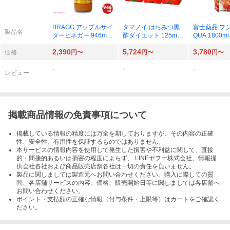
BRAGG アップルサイ
タマノイ はちみつ黒
富士薬品 フ
製品名
ダービネガー 946ml×
酢ダイエット 125ml ×
QUA 1800m
1本
72本
2,390
5,724
3,780
価格
円〜
円〜
円〜
-
-
-
レビュー
掲載商品情報の免責事項について
掲載している情報の精度には万全を期しておりますが、その内容の正確
性、安全性、有用性を保証するものではありません。
本サービスの情報内容を使用して発生した損害や不利益に関して、直接
的・間接的あるいは損害の程度によらず、 LINEヤフー株式会社、情報提
供会社各社および商品販売店舗各社は一切の責任を負いません。
製品に関しましては製造元へお問い合わせください。購入に際しての質
問、各店舗サービスの内容、価格、販売開始日等に関しましては各店舗へ
お問い合わせください。
ポイント・支払額の正確な情報（付与条件・上限等）はカートをご確認く
ださい。