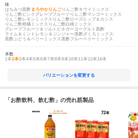
味
はちみつ黒酢
まろやかりんご
りんご酢キウイミックス
りんご酢ピンクグレープフルーツ
りんご酢マンゴーミックス
りんご酢レモンミックス
りんご酢ローズヒップ＆カシス
りんご酢柑橘ミックス
りんご酢白桃ミックス
グレープフルーツ＆ソルトビネガー
ヨーグルト黒酢
ライム＆ミント
レモン＆ジンジャー
黒酢ざくろミックス
黒酢ぶどう＆ベリーミックス
黒酢ブルーベリーミックス
本数
1本
2本
3本
4本
5本
6本
7本
8本
9本
10本
11本
12本
16本
バリエーションを変更する
「
お酢飲料、飲む酢
」の売れ筋製品