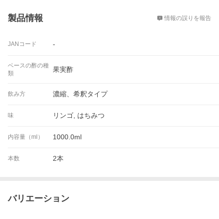
概要
製品情報
情報の誤りを報告
-
JANコード
ベースの酢の種
果実酢
類
濃縮、希釈タイプ
飲み方
リンゴ, はちみつ
味
1000.0ml
内容量（ml）
2本
本数
バリエーション