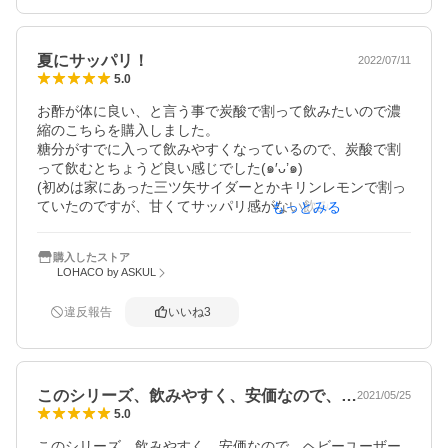
夏にサッパリ！
2022/07/11
5.0
お酢が体に良い、と言う事で炭酸で割って飲みたいので濃
縮のこちらを購入しました。

糖分がすでに入って飲みやすくなっているので、炭酸で割
って飲むとちょうど良い感じでした(๑′ᴗ’๑)

(初めは家にあった三ツ矢サイダーとかキリンレモンで割っ
ていたのですが、甘くてサッパリ感がない飲み口でした。)

もっとみる
違う味のも一緒に買ったので、そちらも飲むの楽しみ♪
購入したストア
LOHACO by ASKUL
違反報告
いいね
3
このシリーズ、飲みやすく、安価なので、…
2021/05/25
5.0
このシリーズ、飲みやすく、安価なので、ヘビーユーザー