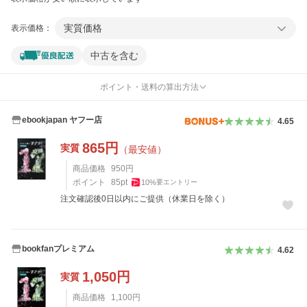
実質価格
表示価格：
中古を含む
ポイント・送料の算出方法
ebookjapan ヤフー店
4.65
865
円
実質
（最安値）
商品価格
950
円
ポイント
85
pt
10
%
要エントリー
注文確認後0日以内にご提供（休業日を除く）
bookfanプレミアム
4.62
1,050
円
実質
商品価格
1,100
円