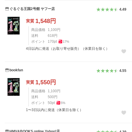
ぐるぐる王国2号館 ヤフー店
4.49
1,548
円
実質
商品価格
1,100
円
送料
618
円
ポイント
170
pt
17
%
4日以内に発送（お取り寄せ販売）（休業日を除く）
bookfan
4.55
1,550
円
実質
商品価格
1,100
円
送料
500
円
ポイント
50
pt
5
%
1〜3日以内に発送（休業日を除く）
HMV&BOOKS online Yahoo!店