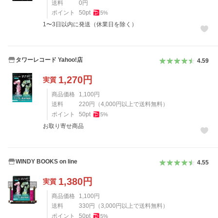
送料
0
円
ポイント
50
pt
5
%
1〜3日以内に発送（休業日を除く）
タワーレコード Yahoo!店
4.59
1,270
円
実質
商品価格
1,100
円
送料
220
円
（
4,000
円以上で送料無料）
ポイント
50
pt
5
%
お取り寄せ商品
WINDY BOOKS on line
4.55
1,380
円
実質
商品価格
1,100
円
送料
330
円
（
3,000
円以上で送料無料）
ポイント
50
pt
5
%