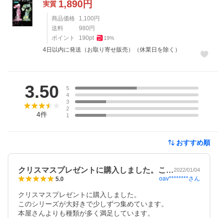
1,890
円
実質
商品価格
1,100
円
送料
980
円
ポイント
190
pt
19
%
4日以内に発送（お取り寄せ販売）（休業日を除く）
レビュー
3.50
5
4
3
2
4
件
1
おすすめ順
クリスマスプレゼントに購入しました。こ…
2022/01/04
oav********
さん
5.0
クリスマスプレゼントに購入しました。

このシリーズが大好きで少しずつ集めています。

本屋さんよりも種類が多く満足しています。