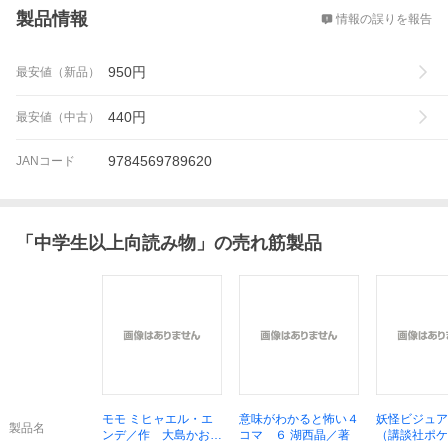
製品情報
情報の誤りを報告
950
円
最安値（新品）
440
円
最安値（中古）
9784569789620
JANコード
「
中学生以上向読み物
」の売れ筋製品
モモ ミヒャエル・エ
意味がわかると怖い４
妖怪ビジュア
製品名
ンデ／作 大島かおり
コマ ６ 湖西晶／著
（講談社ポケ