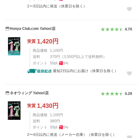
1〜3日以内に発送（休業日を除く）
Honya Club.com Yahoo!店
4.70
1,420
円
実質
商品価格
1,100
円
送料
370
円
（
3,500
円以上で送料無料）
ポイント
50
pt
5
%
最短2日以内にお届け（休業日を除く）
ネオウィング Yahoo!店
4.28
1,430
円
実質
商品価格
1,100
円
送料
380
円
ポイント
50
pt
5
%
2〜4日以内に発送（メーカー在庫）（休業日を除く）