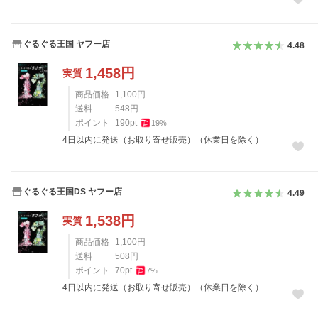
ぐるぐる王国 ヤフー店
4.48
1,458
円
実質
商品価格
1,100
円
送料
548
円
ポイント
190
pt
19
%
4日以内に発送（お取り寄せ販売）（休業日を除く）
ぐるぐる王国DS ヤフー店
4.49
1,538
円
実質
商品価格
1,100
円
送料
508
円
ポイント
70
pt
7
%
4日以内に発送（お取り寄せ販売）（休業日を除く）