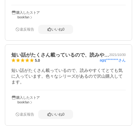
購入したストア
bookfan
違反報告
いいね
0
短い話がたくさん載っているので、読みや…
2021/10/30
agq********
さん
5.0
短い話がたくさん載っているので、読みやすくてとても気
に入っています。色々なシリーズがあるので沢山購入して
ます。
購入したストア
bookfan
違反報告
いいね
0
概要