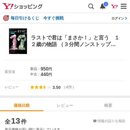
i
毎日引けるくじ 今すぐ挑戦
ログイン
ラストで君は「まさか！」と言う １
２歳の物語 （３分間ノンストップシ
ョートストーリー） ＰＨＰ研究所／
編 中学生以上向読み物
950
新品：
円
最安値
440
中古：
円
（
4
件
）
レビュー
3.50
レビュー
概要
価格比較
価格比較
13
全
件
情報の誤りを報告
表示価格が安い順に表示しています