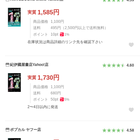
4.39
1,585
円
実質
商品価格
1,100
円
送料
495
円
（
2,500
円以上で送料無料）
ポイント
10
pt
1
%
在庫状況は商品詳細のリンク先を確認下さい
紀伊國屋書店Yahoo!店
4.60
1,730
円
実質
商品価格
1,100
円
送料
680
円
ポイント
50
pt
5
%
2〜4日以内に発送
ポプカル ヤフー店
4.58