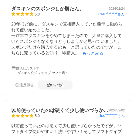
ダスキンのスポンジしか勝たん。
2024/11/24
ewu********
さん
5.0
20年ほど前に、ダスキンで直接購入していた義母に勧めら
れて使い始めました。

一昨年でダスキンをやめてしまったので、大量に購入して
いたスポンジもなくなりどうしようかと思っていました。

スポンジだけを購入するのも⋯と思っていたのですが、こ
ちらに売っていると知り、即購入。

もっとみる
やっぱり、このスポンジが良いです。

泡立ちも、泡持ちも、スポンジ自体の耐久性も、バツグン
購入したストア
です。

ダスキン公式ショップ ヤフー店
硬めと普通のものを購入しました。

また購入させて頂きます。
違反報告
いいね
1
以前使っていたのは硬くて少し使いづらか…
2024/02/02
leo********
さん
5.0
以前使っていたのは硬くて少し使いづらかったですが、ソ
フトタイプ使いやすい！洗いやすい！そしてソフトタイプ