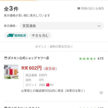
価格比較
3
全
件
情報の誤りを報告
表示価格が安い順に表示しています
実質価格
表示価格：
中古を含む
ポイント・送料の算出方法
ダスキン公式ショップ ヤフー店
4.73
602
円
実質
（最安値）
商品価格
630
円
送料
0
円
ポイント
28
pt
5
%
お客様との確認後5日以内に発送（休業日を除く）