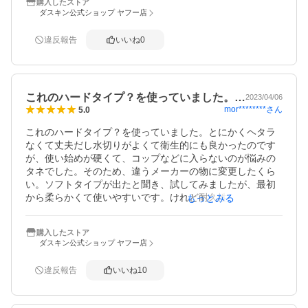
購入したストア
なんで決定して購入してお金も払ってあるのに、わざわざ
ダスキン公式ショップ ヤフー店
確認の電話なんて（しかも平日の夕方までの時間指定）各
店舗の従業員の方にも手間しかないじゃないかと勝手に憤
違反報告
いいね
0
っておりました。

次からもこちらの方法でお願いしようと思います。

あ、商品のレビューでした。

今までハードタイプしか使ってなかったので、ソフトだと
これのハードタイプ？を使っていました。…
最初からとても洗いやすいです。

2023/04/06
mor********
さん
5.0
色味が微妙なので、公式の方でも好きな色が選べたらいい
のになと感じました。
これのハードタイプ？を使っていました。とにかくヘタラ
なくて丈夫だし水切りがよくて衛生的にも良かったのです
が、使い始めが硬くて、コップなどに入らないのが悩みの
タネでした。そのため、違うメーカーの物に変更したくら
い。ソフトタイプが出たと聞き、試してみましたが、最初
から柔らかくて使いやすいです。けれど耐久性はハードタ
もっとみる
イプと同じくらいで、厨房で使い始めて2か月以上経ちます
が、ビビットな色がちょっと色褪せたくらいで、まだまだ
購入したストア
使えます。おすすめです。リピします。
ダスキン公式ショップ ヤフー店
違反報告
いいね
10