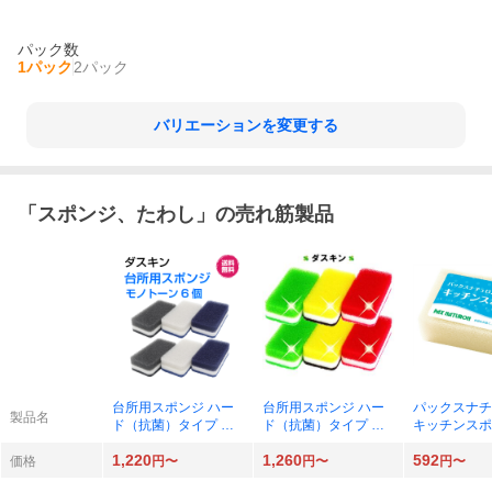
パック数
1パック
2パック
バリエーションを変更する
「
スポンジ、たわし
」の売れ筋製品
台所用スポンジ ハー
台所用スポンジ ハー
パックスナチ
製品名
ド（抗菌）タイプ モ
ド（抗菌）タイプ ビ
キッチンスポ
ノトーン3色セット×2
タミン3色セット ×2
チュラル ×3
1,220
1,260
592
価格
円〜
円〜
円〜