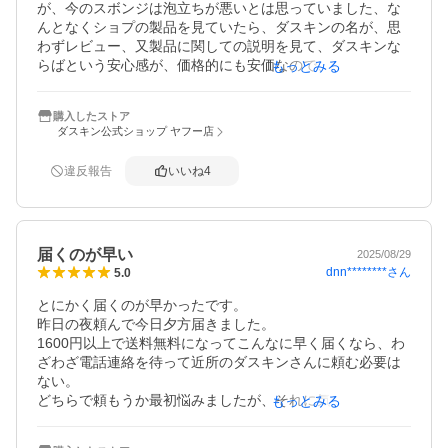
が、今のスボンジは泡立ちが悪いとは思っていました、な
んとなくショプの製品を見ていたら、ダスキンの名が、思
わずレビュー、又製品に関しての説明を見て、ダスキンな
らばという安心感が、価格的にも安価なので、駄目もとで
もっとみる
と、お願いしました、配送のシステムがちょと心配でした
が、製品もスムーズに届き、使ってみると、やはり泡立ち
購入したストア
が長持ち、途中で洗剤を足す事も無い、これだけでも私に
ダスキン公式ショップ ヤフー店
は満足、硬いというレビューもありましたが、私にはそれ
は全く感がられません、家事が少し改善されました、お世
違反報告
いいね
4
辞なしにやはりダスキンさんだなと思いました、人それぞ
れ感じ方が違う、あくまで私の感想、劣化したら又購入す
るかも、ダスキンさんもっと良い製品をお願いしますね
届くのが早い
2025/08/29
dnn********
さん
5.0
とにかく届くのが早かったです。

昨日の夜頼んで今日夕方届きました。

1600円以上で送料無料になってこんなに早く届くなら、わ
ざわざ電話連絡を待って近所のダスキンさんに頼む必要は
ない。

どちらで頼もうか最初悩みましたが、それに気づいたらも
もっとみる
う迷う事はないです。
