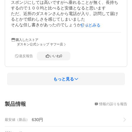
スポンジにしては高いですがへ垂れることが無く、長持ち
するので１００均と比べると安価となると思います

ただ、近所のダスキンさんから電話が入り、訪問して届け
るとかで煩わしさを感じてしまいました

そんな但し書きがあったのでしょうか？よく見なくてすみ
もっとみる
ませんが・・・
購入したストア
ダスキン公式ショップ ヤフー店
違反報告
いいね
0
もっと見る
概要
製品情報
情報の誤りを報告
630
円
最安値（新品）