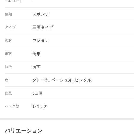
-
JANコード
スポンジ
種類
三層タイプ
タイプ
ウレタン
素材
角形
形状
抗菌
特徴
グレー系, ベージュ系, ピンク系
色
3.0個
個数
1パック
パック数
バリエーション