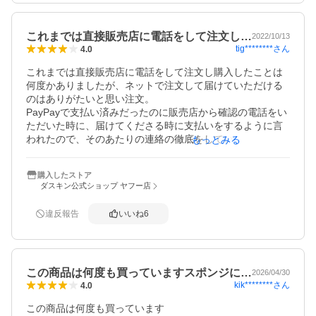
これまでは直接販売店に電話をして注文し…
2022/10/13
tig********
さん
4.0
これまでは直接販売店に電話をして注文し購入したことは
何度かありましたが、ネットで注文して届けていただける
のはありがたいと思い注文。

PayPayで支払い済みだったのに販売店から確認の電話をい
ただいた時に、届けてくださる時に支払いをするように言
われたので、そのあたりの連絡の徹底をしていただきたい
もっとみる
です。
購入したストア
ダスキン公式ショップ ヤフー店
違反報告
いいね
6
この商品は何度も買っていますスポンジに…
2026/04/30
kik********
さん
4.0
この商品は何度も買っています
