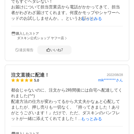
でもすぐヘタレない！

お届けについて担当営業店から電話がかかってきて、担当
者がわざわざ届けてくれます。何度かモップやシャワーヘ
ッドのお試ししませんか。。というお話がありました。タ
もっとみる
イミングが合わない事が多いのでポストインしてもらうよ
うにしました。
購入したストア
ダスキン公式ショップ ヤフー店
違反報告
いいね
7
注文直後に配達！
2022/08/28
mik********
さん
5.0
都会じゃないのに、注文から2時間後には自宅へ配達してく
れました(^^)

配達方法の仕方が変わってるから大丈夫かなぁと心配して
ましたが、押し売りも一切なく、『持ってきました！あり
がとうございます！』だけで、ただ、ダスキンのパンフレ
ットが一緒に添えてくれてました！

もっとみる
こんなに早く持ってきてくれて助かりました！

またリピートします。
購入したストア