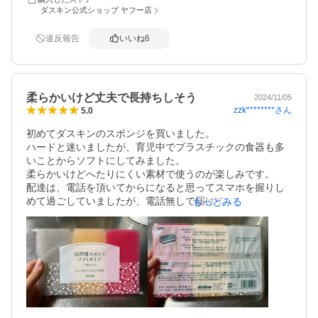
ダスキン公式ショップ ヤフー店
違反報告
いいね
6
柔らかいけど丈夫で長持ちしそう
2024/11/05
zzk********
さん
5.0
初めてダスキンのスポンジを買いました。

ハードと迷いましたが、育児中でプラスチックの食器も多
いことからソフトにしてみました。

柔らかいけどへたりにくい素材で使うのが楽しみです。

配達は、電話を頂いてからになると思ってスマホを握りし
めて過ごしていましたが、電話無しで届けてくれました。
もっとみる
とても早くてありがたかったです。