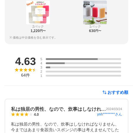
2パック
1パック
1,220
630
円〜
円〜
※ 価格は中古価格を含む表示です。
レビュー
4.63
5
4
3
2
64
件
1
おすすめ順
私は独居の男性、なので、炊事はしなけれ…
2024/03/24
ynh********
さん
4.0
私は独居の男性、なので、炊事はしなければなりません、
今まではあまり食器洗いスボンジの事は考えませんでした