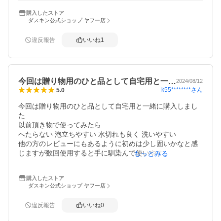
購入したストア
ダスキン公式ショップ ヤフー店
違反報告
いいね
1
今回は贈り物用のひと品として自宅用と一…
2024/08/12
k55********
さん
5.0
今回は贈り物用のひと品として自宅用と一緒に購入しまし
た

以前頂き物で使ってみたら

へたらない 泡立ちやすい 水切れも良く 洗いやすい

他の方のレビューにもあるように初めは少し固いかなと感
じますが数回使用すると手に馴染んで使いやすくなります

もっとみる
少しお高いかなと思いますが長持ちもするしコスパはいい
と思います

購入したストア
おすすめです
ダスキン公式ショップ ヤフー店
違反報告
いいね
0