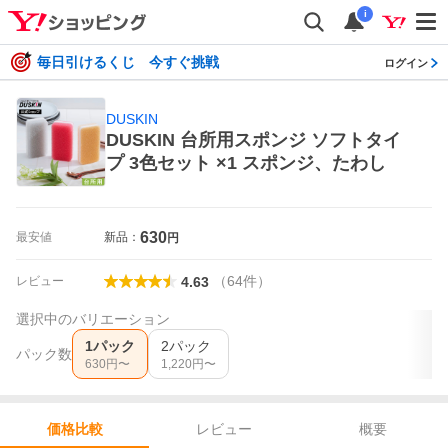
i
毎日引けるくじ 今すぐ挑戦
ログイン
DUSKIN
DUSKIN 台所用スポンジ ソフトタイ
プ 3色セット ×1 スポンジ、たわし
630
最安値
新品：
円
（
64
件
）
レビュー
4.63
選択中のバリエーション
1パック
2パック
パック数
630
円〜
1,220
円〜
レビュー
概要
価格比較