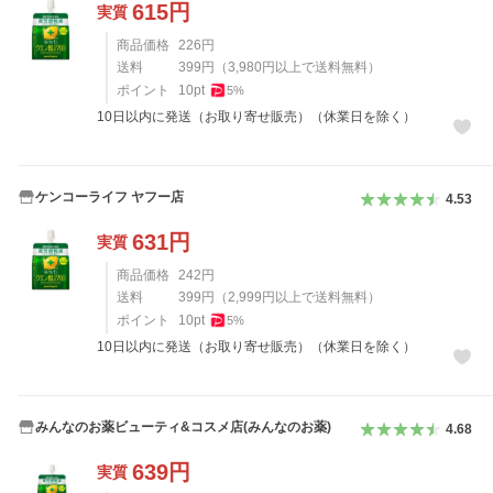
615
円
実質
商品価格
226
円
送料
399
円
（
3,980
円以上で送料無料）
ポイント
10
pt
5
%
10日以内に発送（お取り寄せ販売）（休業日を除く）
ケンコーライフ ヤフー店
4.53
631
円
実質
商品価格
242
円
送料
399
円
（
2,999
円以上で送料無料）
ポイント
10
pt
5
%
10日以内に発送（お取り寄せ販売）（休業日を除く）
みんなのお薬ビューティ&コスメ店(みんなのお薬)
4.68
639
円
実質