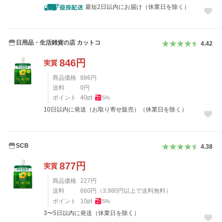
最短2日以内にお届け（休業日を除く）
日用品・生活雑貨の店 カットコ
4.42
846
円
実質
商品価格
886
円
送料
0
円
ポイント
40
pt
5
%
10日以内に発送（お取り寄せ販売）（休業日を除く）
SCB
4.38
877
円
実質
商品価格
227
円
送料
660
円
（
3,980
円以上で送料無料）
ポイント
10
pt
5
%
3〜5日以内に発送（休業日を除く）