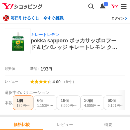
i
毎日引けるくじ 今すぐ挑戦
ログイン
キレートレモン
pokka sapporo ポッカサッポロフー
ド＆ビバレッジ キレートレモン クエ
ン酸2700ゼリー 165g×1個 キレート
レモン 栄養ドリンク、美容健康飲料
193
最安値
新品：
円
（
5
件
）
レビュー
4.60
選択中のバリエーション
1個
6個
18個
30個
60個
本数
175
円〜
1,153
円〜
3,990
円〜
4,885
円〜
9,151
円〜
レビュー
概要
価格比較