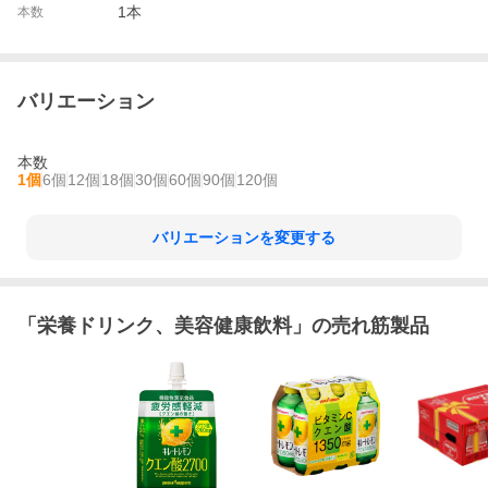
1本
本数
バリエーション
本数
1個
6個
12個
18個
30個
60個
90個
120個
バリエーションを変更する
「
栄養ドリンク、美容健康飲料
」の売れ筋製品