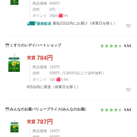
商品価格
669
円
送料
0
円
ポイント
30
pt
5
%
最短2日以内にお届け（休業日を除く）
くすりのレデイハートショップ
4.54
784
円
実質
商品価格
193
円
送料
598
円
（
5,900
円以上で送料無料）
ポイント
7
pt
4.5
%
8日以内に発送（休業日を除く）
みんなのお薬バリュープライス(みんなのお薬)
4.64
787
円
実質
商品価格
194
円