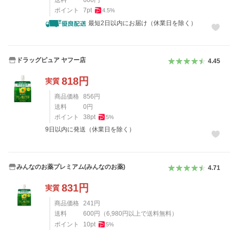
送料
600
円
ポイント
7
pt
4.5
%
最短2日以内にお届け（休業日を除く）
ドラッグピュア ヤフー店
4.45
818
円
実質
商品価格
856
円
送料
0
円
ポイント
38
pt
5
%
9日以内に発送（休業日を除く）
みんなのお薬プレミアム(みんなのお薬)
4.71
831
円
実質
商品価格
241
円
送料
600
円
（
6,980
円以上で送料無料）
ポイント
10
pt
5
%