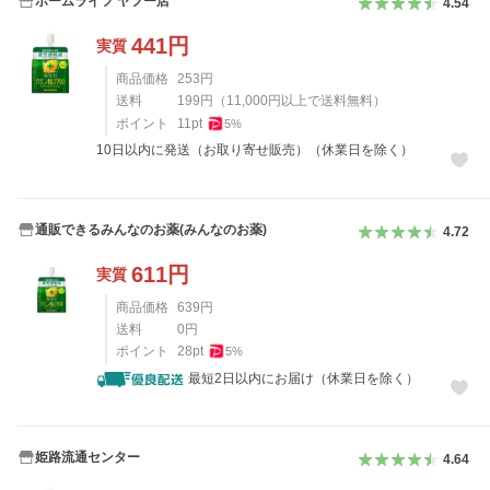
ホームライフ ヤフー店
4.54
441
円
実質
商品価格
253
円
送料
199
円
（
11,000
円以上で送料無料）
ポイント
11
pt
5
%
10日以内に発送（お取り寄せ販売）（休業日を除く）
通販できるみんなのお薬(みんなのお薬)
4.72
611
円
実質
商品価格
639
円
送料
0
円
ポイント
28
pt
5
%
最短2日以内にお届け（休業日を除く）
姫路流通センター
4.64