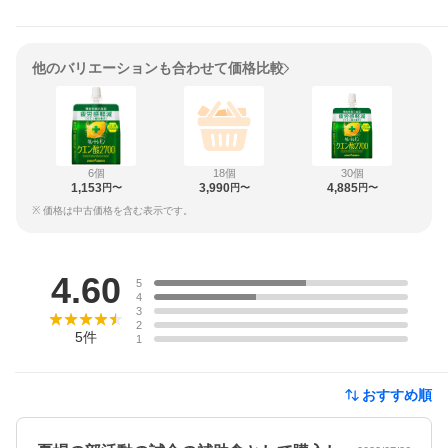
他のバリエーションも合わせて価格比較
6個
18個
30個
1,153
3,990
4,885
円〜
円〜
円〜
※ 価格は中古価格を含む表示です。
レビュー
4.60
5
4
3
2
5
件
1
おすすめ順