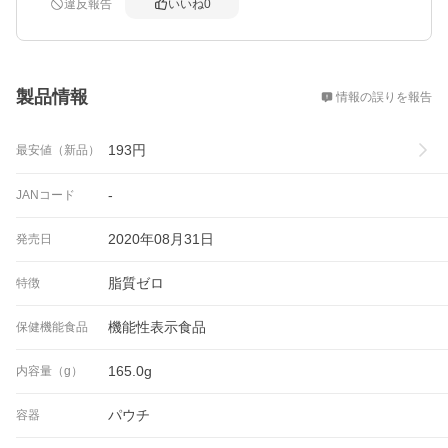
違反報告
いいね
0
概要
製品情報
情報の誤りを報告
193
円
最安値（新品）
-
JANコード
2020年08月31日
発売日
脂質ゼロ
特徴
機能性表示食品
保健機能食品
165.0g
内容量（g）
パウチ
容器