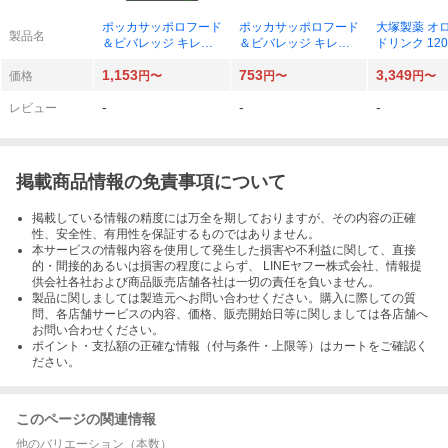
ポッカサッポロフード
ポッカサッポロフード
大塚製薬 オ
製品名
＆ビバレッジ キレー
＆ビバレッジ キレー
ドリンク 120
トレモン クエン酸270
トレモン 155ml×6本
1,153
753
3,349
0ゼリー 165g×6個
価格
円〜
円〜
円〜
-
-
-
レビュー
掲載商品情報の免責事項について
掲載している情報の精度には万全を期しておりますが、その内容の正確
性、安全性、有用性を保証するものではありません。
本サービスの情報内容を使用して発生した損害や不利益に関して、直接
的・間接的あるいは損害の程度によらず、 LINEヤフー株式会社、情報提
供会社各社および商品販売店舗各社は一切の責任を負いません。
製品に関しましては製造元へお問い合わせください。購入に際しての質
問、各店舗サービスの内容、価格、販売開始日等に関しましては各店舗へ
お問い合わせください。
ポイント・支払額の正確な情報（付与条件・上限等）はカートをご確認く
ださい。
このページの関連情報
他のバリエーション（本数）