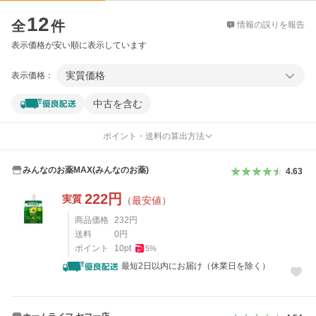
価格比較
12
全
件
情報の誤りを報告
表示価格が安い順に表示しています
実質価格
表示価格：
中古を含む
ポイント・送料の算出方法
みんなのお薬MAX(みんなのお薬)
4.63
222
円
実質
（最安値）
商品価格
232
円
送料
0
円
ポイント
10
pt
5
%
最短2日以内にお届け（休業日を除く）