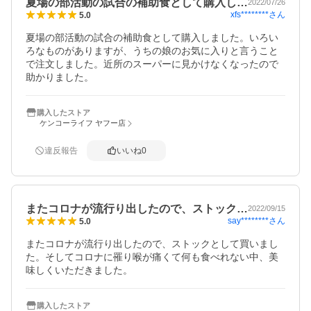
夏場の部活動の試合の補助食として購入し…
2022/07/26
xfs********
さん
5.0
夏場の部活動の試合の補助食として購入しました。いろい
ろなものがありますが、うちの娘のお気に入りと言うこと
で注文しました。近所のスーパーに見かけなくなったので
助かりました。
購入したストア
ケンコーライフ ヤフー店
違反報告
いいね
0
またコロナが流行り出したので、ストック…
2022/09/15
say********
さん
5.0
またコロナが流行り出したので、ストックとして買いまし
た。そしてコロナに罹り喉が痛くて何も食べれない中、美
味しくいただきました。
購入したストア