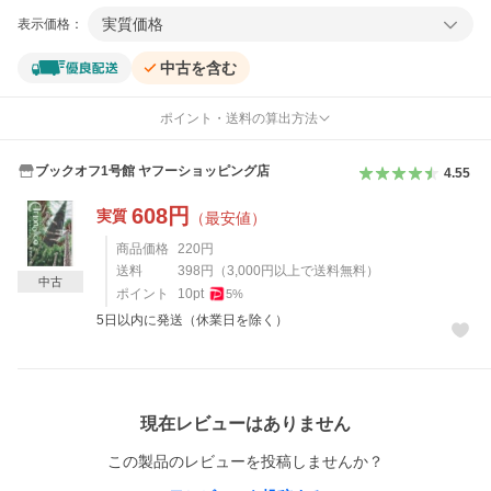
実質価格
表示価格：
中古を含む
ポイント・送料の算出方法
ブックオフ1号館 ヤフーショッピング店
4.55
608
円
実質
（最安値）
商品価格
220
円
送料
398
円
（
3,000
円以上で送料無料）
中古
ポイント
10
pt
5
%
5日以内に発送（休業日を除く）
レビュー
現在レビューはありません
この製品のレビューを投稿しませんか？