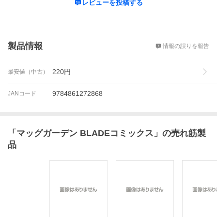
レビューを投稿する
概要
製品情報
情報の誤りを報告
220
円
最安値（中古）
9784861272868
JANコード
「
マッグガーデン BLADEコミックス
」の売れ筋製
品