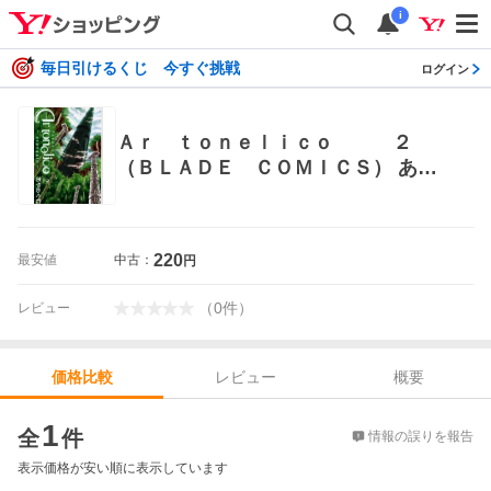
i
毎日引けるくじ 今すぐ挑戦
ログイン
Ａｒ ｔｏｎｅｌｉｃｏ ２
（ＢＬＡＤＥ ＣＯＭＩＣＳ） あや
めぐむ 著 マッグガーデン BLADEコ
ミックス
220
最安値
中古：
円
（
0
件
）
レビュー
レビュー
概要
価格比較
価格比較
1
全
件
情報の誤りを報告
表示価格が安い順に表示しています