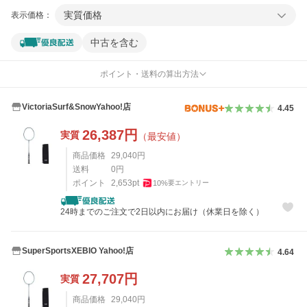
実質価格
表示価格：
中古を含む
ポイント・送料の算出方法
VictoriaSurf&SnowYahoo!店
4.45
26,387
円
実質
（最安値）
商品価格
29,040
円
送料
0
円
ポイント
2,653
pt
10
%
要エントリー
24時までのご注文で2日以内にお届け（休業日を除く）
SuperSportsXEBIO Yahoo!店
4.64
27,707
円
実質
商品価格
29,040
円