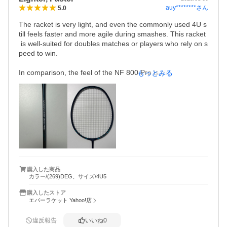
auy********
さん
5.0
The racket is very light, and even the commonly used 4U s
till feels faster and more agile during smashes. This racket
 is well-suited for doubles matches or players who rely on s
peed to win. 

In comparison, the feel of the NF 800 Pro is closer to that o
もっとみる
f the NF 700 and NF 700 Pro. Personally, I prefer the NF 1
000Z, which balances power bursts and speed control.
購入した商品
カラー/(269)DEG、サイズ/4U5
購入したストア
エバーラケット Yahoo!店
違反報告
いいね
0