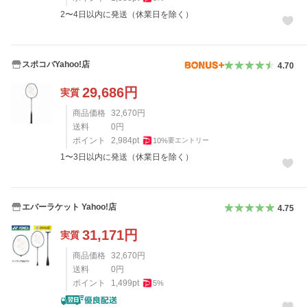
2〜4日以内に発送（休業日を除く）
スポコバYahoo!店
4.70
29,686
円
実質
商品価格
32,670
円
送料
0
円
ポイント
2,984
pt
10
%
要エントリー
1〜3日以内に発送（休業日を除く）
エバーラケット Yahoo!店
4.75
31,171
円
実質
商品価格
32,670
円
送料
0
円
ポイント
1,499
pt
5
%