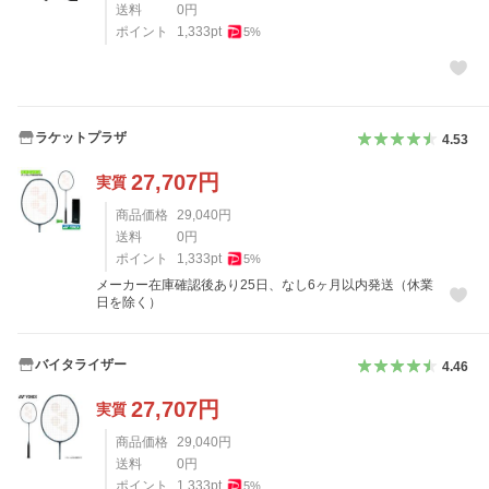
送料
0
円
ポイント
1,333
pt
5
%
ラケットプラザ
4.53
27,707
円
実質
商品価格
29,040
円
送料
0
円
ポイント
1,333
pt
5
%
メーカー在庫確認後あり25日、なし6ヶ月以内発送（休業
日を除く）
バイタライザー
4.46
27,707
円
実質
商品価格
29,040
円
送料
0
円
ポイント
1,333
pt
5
%