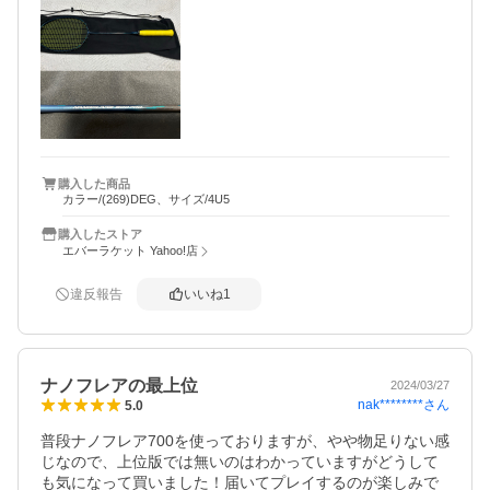
購入した商品
カラー/(269)DEG、サイズ/4U5
購入したストア
エバーラケット Yahoo!店
違反報告
いいね
1
ナノフレアの最上位
2024/03/27
nak********
さん
5.0
普段ナノフレア700を使っておりますが、やや物足りない感
じなので、上位版では無いのはわかっていますがどうして
も気になって買いました！届いてプレイするのが楽しみで