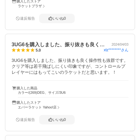
購入したストア
ラケットプラザ
違反報告
いいね
0
3UG6を購入しました、振り抜きも良く…
2024/04/03
xtz********
さん
5.0
3UG6を購入しました、振り抜きも良く操作性も抜群です。
クリア等は若干飛ばしにくい印象ですが、コントロールプ
レイヤーにはもってこいのラケットだと思います。！
購入した商品
カラー/(269)DEG、サイズ/3U6
購入したストア
エバーラケット Yahoo!店
違反報告
いいね
0