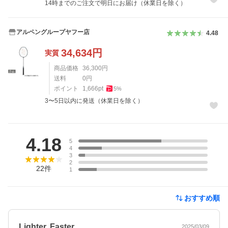
14時までのご注文で明日にお届け（休業日を除く）
アルペングループヤフー店
4.48
34,634
円
実質
商品価格
36,300
円
送料
0
円
ポイント
1,666
pt
5
%
3〜5日以内に発送（休業日を除く）
レビュー
4.18
5
4
3
2
22
件
1
おすすめ順
Lighter, Faster
2025/03/09