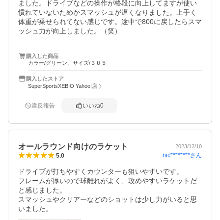
ました。ドライブなどの操作が格段に向上してますが使い
慣れていないためかスマッシュが遅くなりました。上手く
体重が乗せられてない感じです。途中で800に戻したらスマ
ッシュ力が向上しました。（笑）
購入した商品
カラー/グリーン、サイズ/３Ｕ５
購入したストア
SuperSportsXEBIO Yahoo!店
違反報告
いいね
0
オールラウンド向けのラケット
2023/12/10
nic********
さん
5.0
ドライブが打ちやすくカウンターも狙いやすいです。

フレームが厚いので球離れがよく、攻めやすいラケットだ
と感じました。

スマッシュやクリアーなどのショットは少し力がいると思
いました。