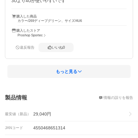
3Uより4Uが使いやすいです
購入した商品
カラー/269ディープグリーン、サイズ/4U6
購入したストア
Proshop Sportec
違反報告
いいね
0
もっと見る
概要
製品情報
情報の誤りを報告
29,040
円
最安値（新品）
4550468651314
JANコード