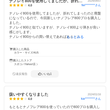
ナノレイ800を使用してましたが、折れ…
2024/04/07
fwi********
さん
4.0
ナノレイ800を使用してましたが、折れてしまったのと廃盤
になっているので、今回新しいナノフレア800プロを購入し
ました。

ナノレイ800と似ていますが、ナノレイ800より弾きが良い
感じがします。

ナノレイ800からの買い替えであればあまり違和感なく使え
もっとみる
る気がします。
購入した商品
カラー・サイズ/4U5
購入したストア
スポコバYahoo!店
違反報告
いいね
1
扱いやすくなりました
2024/01/16
kar********
さん
4.0
もともとナノフレア800を使っていたので800プロを購入し