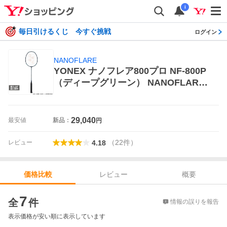
i
毎日引けるくじ 今すぐ挑戦
ログイン
NANOFLARE
YONEX ナノフレア800プロ NF-800P
（ディープグリーン） NANOFLARE
バドミントンラケット
29,040
最安値
新品：
円
（
22
件
）
レビュー
4.18
レビュー
概要
価格比較
価格比較
7
全
件
情報の誤りを報告
表示価格が安い順に表示しています