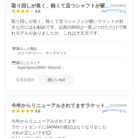
取り回しが良く、軽くて且つシャフトが硬…
2025/08/01
luc********
さん
4.0
取り回しが良く、軽くて且つシャフトが硬いラケットが好
きな方にはお勧めです。以前の800は一度ぶつけただけで壊
れモデルがありましたが、これは大丈夫です。
購入した商品
カラー/グリーン、サイズ/４Ｕ５
購入したストア
SuperSportsXEBIO Yahoo!店
違反報告
いいね
0
今年からリニューアルされてますラケット…
2026/05/09
pri********
さん
5.0
今年からリニューアルされてます

ラケットエンドにJAPANの表記はなくなりました

それが正しいです⭕
