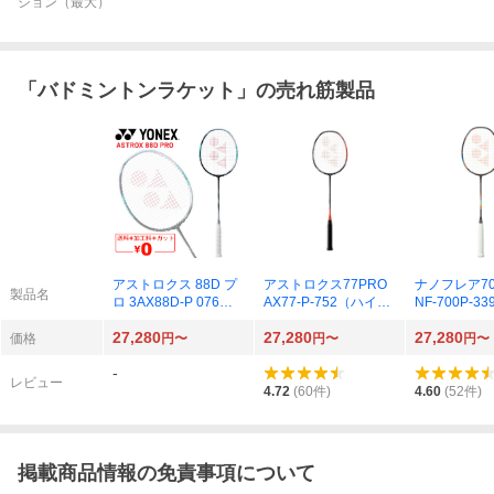
ション（最大）
「
バドミントンラケット
」の売れ筋製品
アストロクス 88D プ
アストロクス77PRO
ナノフレア70
製品名
ロ 3AX88D-P 076
AX77-P-752（ハイオ
NF-700P-3
（ブラック/シルバ
レンジ）
ドナイトパー
27,280
27,280
27,280
ー）
価格
円〜
円〜
円〜
-
レビュー
4.72
(
60
件)
4.60
(
52
件)
掲載商品情報の免責事項について