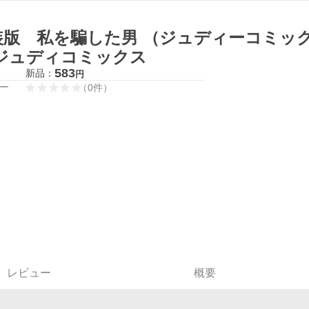
装版 私を騙した男 （ジュディーコミック
 ジュディコミックス
583
新品：
円
ー
（
0
件
）
レビュー
概要