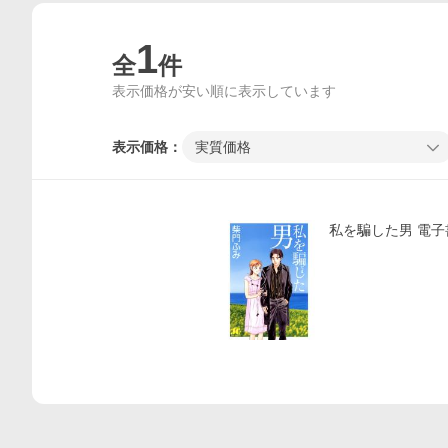
1
全
件
表示価格が安い順に表示しています
表示価格：
実質価格
価格比較
私を騙した男 電子書