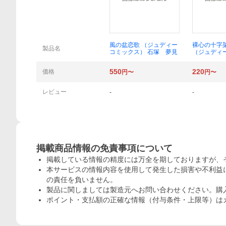
概要
風の盆恋歌 （ジュディー
裸心の十
製品名
コミックス） 石塚 夢見
（ジュディ
ス） 湊 よ
550
220
価格
円〜
円〜
レビュー
-
-
掲載商品情報の免責事項について
掲載している情報の精度には万全を期しておりますが、
本サービスの情報内容を使用して発生した損害や不利益に
の責任を負いません。
製品に関しましては製造元へお問い合わせください。購
ポイント・支払額の正確な情報（付与条件・上限等）は