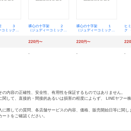
字架 ３
裸心の十字架 ２
裸心の十字架 １
ヒ
ーコミック
（ジュディーコミック
（ジュディーコミック
ク 
りこ 著
ス） 湊 よりこ 著
ス） 湊 よりこ 著
ス 
つ
220
220
22
円〜
円〜
-
-
-
その内容の正確性、安全性、有用性を保証するものではありません。
関して、直接的・間接的あるいは損害の程度によらず、 LINEヤフー
入に際しての質問、各店舗サービスの内容、価格、販売開始日等に関し
カートをご確認ください。