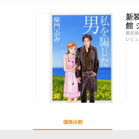
新
館
最安値
レビュ
価格比較