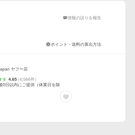
情報の誤りを報告
ポイント・送料の算出方法
kjapan ヤフー店
4.65
（
4,566
件
）
後0日以内にご提供（休業日を除