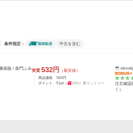
条件指定：
中古を含む
532
eboo
円
籍版 / 柴門ふみ
実質
（最安値）
商品価格
583
円
ポイント
51
pt
（
10
%）
要エントリー
注文確認
く）