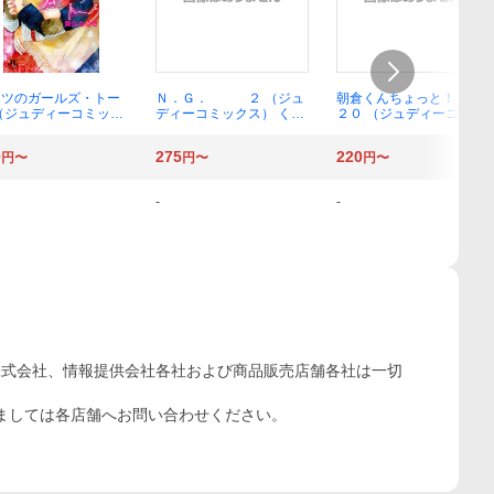
ミツのガールズ・トー
Ｎ．Ｇ． ２ （ジュ
朝倉くんちょっと！
（ジュディーコミック
ディーコミックス） くさ
２０ （ジュディーコミッ
ＣＲＩＥ） 栗山 な
か 里樹
クス） 石塚 夢見
き 著
0
275
220
円〜
円〜
円〜
-
-
株式会社、情報提供会社各社および商品販売店舗各社は一切
ましては各店舗へお問い合わせください。