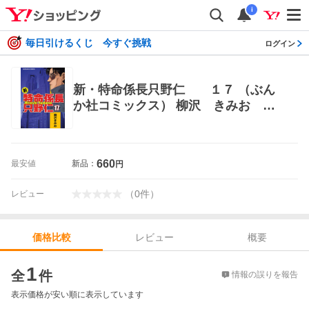
i
毎日引けるくじ 今すぐ挑戦
ログイン
新・特命係長只野仁 １７ （ぶん
か社コミックス） 柳沢 きみお 著
ぶんか社 ぶんか社コミックス
660
最安値
新品：
円
（
0
件
）
レビュー
レビュー
概要
価格比較
価格比較
1
全
件
情報の誤りを報告
表示価格が安い順に表示しています