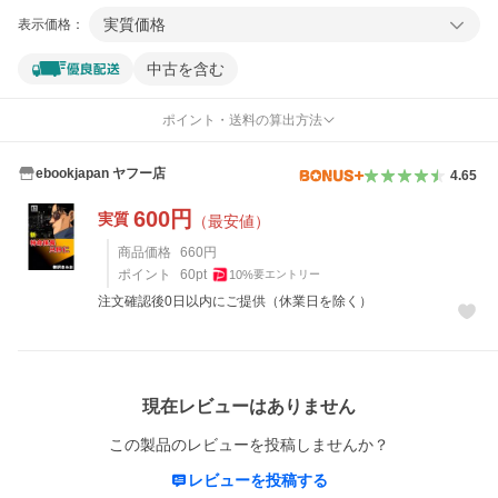
実質価格
表示価格：
中古を含む
ポイント・送料の算出方法
ebookjapan ヤフー店
4.65
600
円
実質
（最安値）
商品価格
660
円
ポイント
60
pt
10
%
要エントリー
注文確認後0日以内にご提供（休業日を除く）
レビュー
現在レビューはありません
この製品のレビューを投稿しませんか？
レビューを投稿する