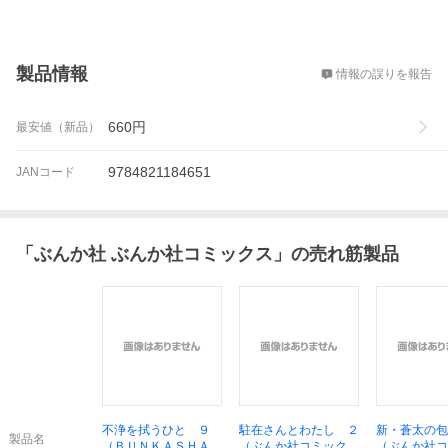
概要
製品情報
情報の誤りを報告
660
円
最安値（新品）
9784821184651
JANコード
「
ぶんか社 ぶんか社コミックス
」の売れ筋製品
不浄を拭うひと ９
駐在さんとわたし ２
新・蒼太の包
製品名
（ＢＵＮＫＡＳＨＡ
（ぶんか社コミック
（ぶんか社コ