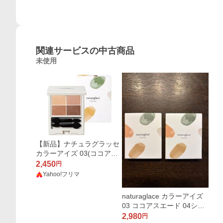
関連サービスの中古商品
未使用
【新品】ナチュラグラッセ
カラーアイズ 03(ココアス
エード) アイシャドウ
2,450
円
Yahoo!フリマ
naturaglace カラーアイズ
03 ココアスエード 04シナ
モンスパイス
2,980
円