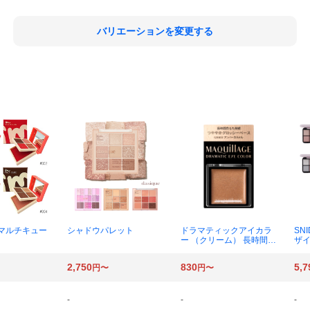
バリエーションを変更する
 マルチキュー
シャドウパレット
ドラマティックアイカラ
SN
ー （クリーム） 長時間色
ザイ
もち持続ベース 0.8g （G
D803 アンバーカラメ
2,750
830
5,7
円〜
円〜
ル）×1個
-
-
-