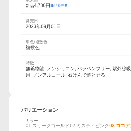
4,780
円
新品
商品を見る
発売日
2023年09月01日
単色/複数色
複数色
特徴
無鉱物油, ノンシリコン, パラベンフリー, 紫外線
用, ノンアルコール, 石けんで落とせる
バリエーション
カラー
01 スリークゴールド
02 ミスティピンク
03 ココ