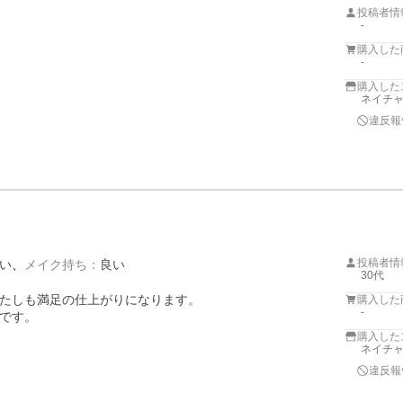
投稿者情
-
購入した
-
購入した
ネイチャ
違反報
投稿者情
い
メイク持ち
：
良い
30代
たしも満足の仕上がりになります。

購入した
-
です。

購入した
ネイチャ
違反報