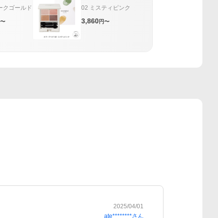
リークゴールド
02 ミスティピンク
3,860
〜
円〜
2025/04/01
ate********
さん