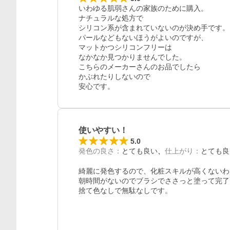
いわゆる肌弱さんの家族のために購入。

ナチュラルな処方で

シリコン系が含まれていないのが決め手です。

パールなどもないほうがよいのですが、

マットかつシリコンフリーは

なかなか見つかりませんでした。

こちらのメーカーさんのお品でしたら

かぶれたりしないので

使いやすい！
レビュー
5.0
発色の良さ
：
とても良い
仕上がり
：
とても良
綺麗に発色するので、化粧スキルが高くないわ
朝時間がないのでブラシでささっと塗って完了
捨て色なしで無駄なしです。