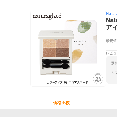
Natur
Na
ア
最安値
レビュ
選
カ
価格比較