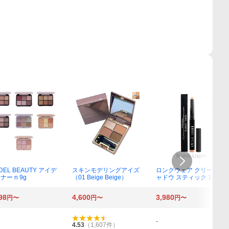
IDEL BEAUTY アイデ
スキンモデリングアイズ
ロングウェア クリーム シ
ナー n 9g
（01 Beige Beige）
ャドウ スティック 1.6g
（04 ゴールデンピンク）
98
4,600
3,980
円〜
円〜
円〜
-
4.53
（
1,607
件）