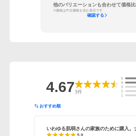
他のバリエーションも合わせて価格比
※価格は中古価格を含む表示です
確認する
5
4.67
4
3
3
件
2
1
おすすめ順
いわゆる肌弱さんの家族のために購入。
5.0