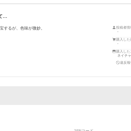
て…
投稿者情
宝するが、色味が微妙。
-
購入した
-
購入した
ネイチャ
違反報
JANコード