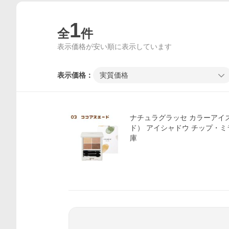
1
全
件
表示価格が安い順に表示しています
表示価格：
実質価格
ナチュラグラッセ カラーアイズ
ド） アイシャドウ チップ・ミ
庫
価格比較