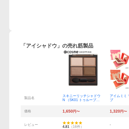
「
アイシャドウ
」の売れ筋製品
概要
スキニーリッチシャドウ
アイムミミ
製品名
N （SK01 トゥルーブラ
ブ
ウン）
1,650
1,320
価格
円〜
円〜
レビュー
-
4.81
（
16
件）