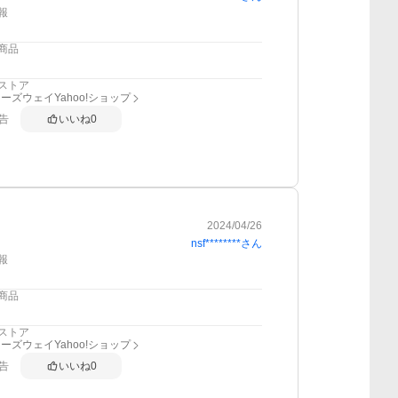
報
商品
ストア
ーズウェイYahoo!ショップ
告
いいね
0
2024/04/26
nsf********
さん
報
商品
ストア
ーズウェイYahoo!ショップ
告
いいね
0