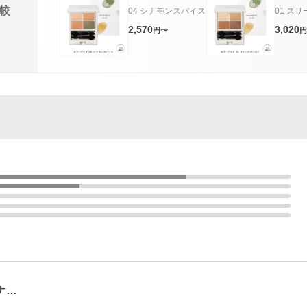
較
04 シナモンスパイス
01 ス
2,570
3,020
円〜
円
ナ…