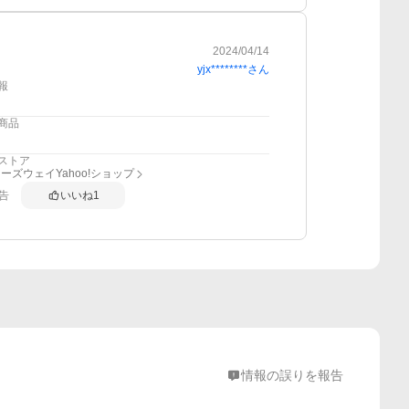
2024/04/14
yjx********
さん
報
商品
ストア
ーズウェイYahoo!ショップ
告
いいね
1
情報の誤りを報告