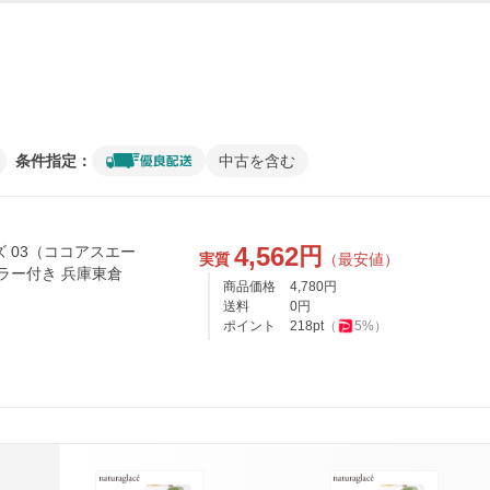
条件指定：
中古を含む
4,562
円
 03（ココアスエー
実質
（最安値）
ラー付き 兵庫東倉
商品価格
4,780
円
送料
0
円
ポイント
218
pt
（
5
%）