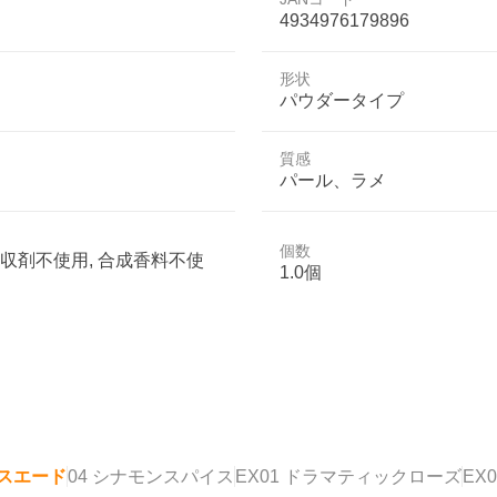
4934976179896
形状
パウダータイプ
質感
パール、ラメ
個数
吸収剤不使用, 合成香料不使
1.0個
アスエード
04 シナモンスパイス
EX01 ドラマティックローズ
EX