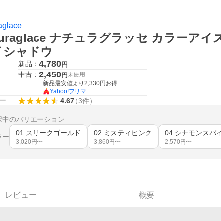
aglace
turaglace ナチュラグラッセ カラーア
イシャドウ
4,780
新品：
円
2,450
中古：
未使用
円
新品最安値より
2,330
円お得
Yahoo!フリマ
ー
4.67
（
3
件
）
択中のバリエーション
01 スリークゴールド
02 ミスティピンク
04 シナモンスパ
ラー
3,020
円〜
3,860
円〜
2,570
円〜
レビュー
概要