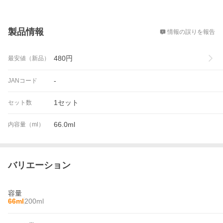
概要
製品情報
情報の誤りを報告
480
円
最安値（新品）
-
JANコード
1セット
セット数
66.0ml
内容量（ml）
バリエーション
容量
66ml
200ml