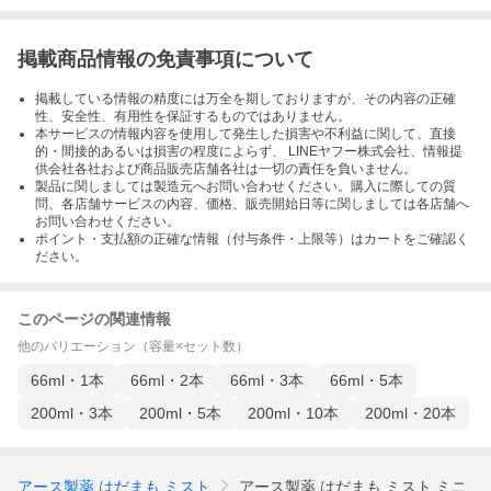
掲載商品情報の免責事項について
掲載している情報の精度には万全を期しておりますが、その内容の正確
性、安全性、有用性を保証するものではありません。
本サービスの情報内容を使用して発生した損害や不利益に関して、直接
的・間接的あるいは損害の程度によらず、 LINEヤフー株式会社、情報提
供会社各社および商品販売店舗各社は一切の責任を負いません。
製品に関しましては製造元へお問い合わせください。購入に際しての質
問、各店舗サービスの内容、価格、販売開始日等に関しましては各店舗へ
お問い合わせください。
ポイント・支払額の正確な情報（付与条件・上限等）はカートをご確認く
ださい。
このページの関連情報
他のバリエーション（容量×セット数）
66ml・1本
66ml・2本
66ml・3本
66ml・5本
200ml・3本
200ml・5本
200ml・10本
200ml・20本
アース製薬 はだまも ミスト
アース製薬 はだまも ミスト ミニ