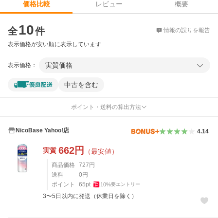
レビュー
概要
価格比較
価格比較
10
全
件
情報の誤りを報告
表示価格が安い順に表示しています
実質価格
表示価格：
中古を含む
ポイント・送料の算出方法
NicoBase Yahoo!店
4.14
662
円
実質
（最安値）
商品価格
727
円
送料
0
円
ポイント
65
pt
10
%
要エントリー
3〜5日以内に発送（休業日を除く）