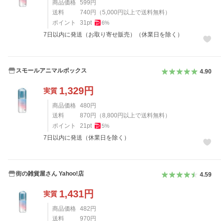
商品価格
599
円
送料
740
円
（
5,000
円以上で送料無料）
ポイント
31
pt
6
%
7日以内に発送（お取り寄せ販売）（休業日を除く）
スモールアニマルボックス
4.90
1,329
円
実質
商品価格
480
円
送料
870
円
（
8,800
円以上で送料無料）
ポイント
21
pt
5
%
7日以内に発送（休業日を除く）
街の雑貨屋さん Yahoo!店
4.59
1,431
円
実質
商品価格
482
円
送料
970
円