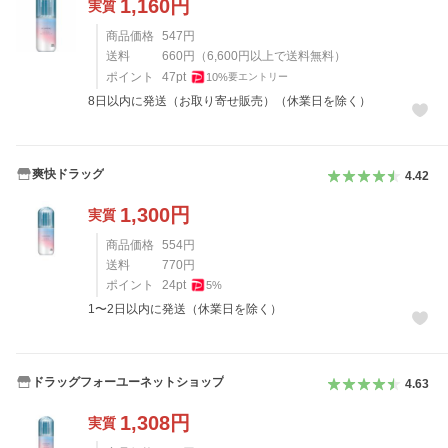
1,160
円
実質
商品価格
547
円
送料
660
円
（
6,600
円以上で送料無料）
ポイント
47
pt
10
%
要エントリー
8日以内に発送（お取り寄せ販売）（休業日を除く）
爽快ドラッグ
4.42
1,300
円
実質
商品価格
554
円
送料
770
円
ポイント
24
pt
5
%
1〜2日以内に発送（休業日を除く）
ドラッグフォーユーネットショップ
4.63
1,308
円
実質