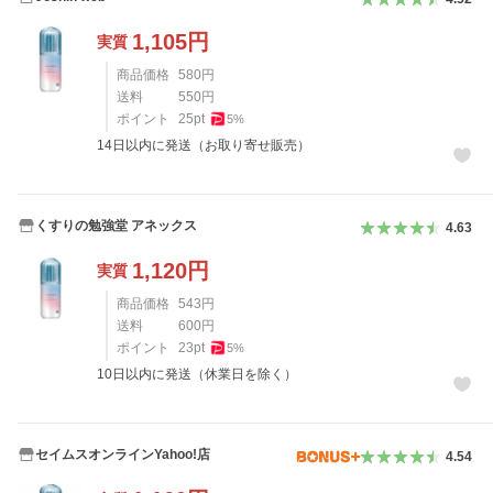
1,105
円
実質
商品価格
580
円
送料
550
円
ポイント
25
pt
5
%
14日以内に発送（お取り寄せ販売）
くすりの勉強堂 アネックス
4.63
1,120
円
実質
商品価格
543
円
送料
600
円
ポイント
23
pt
5
%
10日以内に発送（休業日を除く）
セイムスオンラインYahoo!店
4.54