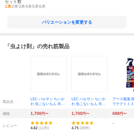
セット数
1本
2本
3本
4本
5本
6本
バリエーションを変更する
「
虫よけ剤
」の売れ筋製品
LEC バルサン ちいか
LEC バルサン ちいか
アース製薬 
製品名
わ 虫こないもん 吊
わ 虫こないもん 吊
ラテクトミス
り・置きタイプ ハチ
り・置きタイプ ちい
チリッチ30 2
1,700
1,700
688
ワレ型×1セット
かわ型×1セット
個
価格
円〜
円〜
円〜
-
レビュー
4.82
(
11
件)
4.75
(
28
件)