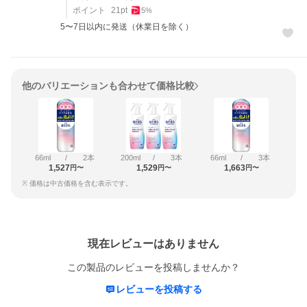
ポイント
21
pt
5
%
5〜7日以内に発送（休業日を除く）
他のバリエーションも合わせて価格比較
66ml
/
2本
200ml
/
3本
66ml
/
3本
1,527
1,529
1,663
円〜
円〜
円〜
※ 価格は中古価格を含む表示です。
レビュー
現在レビューはありません
この製品のレビューを投稿しませんか？
レビューを投稿する