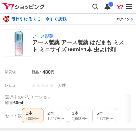
i
毎日引けるくじ 今すぐ挑戦
ログイン
アース製薬
アース製薬 アース製薬 はだまも ミス
ト ミニサイズ 66ml×1本 虫よけ剤
480
最安値
新品：
円
（
0
件
）
レビュー
選択中のバリエーション
容量
66ml
1本
2本
3本
5本
セット数
480
円〜
1,527
円〜
1,663
円〜
2,772
円〜