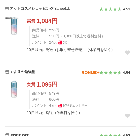
アットコスメショッピング Yahoo!店
4.51
1,084
円
実質
商品価格
558
円
送料
550
円
（
3,980
円以上で送料無料）
ポイント
24
pt
5
%
10日以内に発送（お取り寄せ販売）（休業日を除く）
くすりの勉強堂
4.64
1,096
円
実質
商品価格
543
円
送料
600
円
ポイント
47
pt
10
%
要エントリー
10日以内に発送（休業日を除く）
Joshin web
4.52