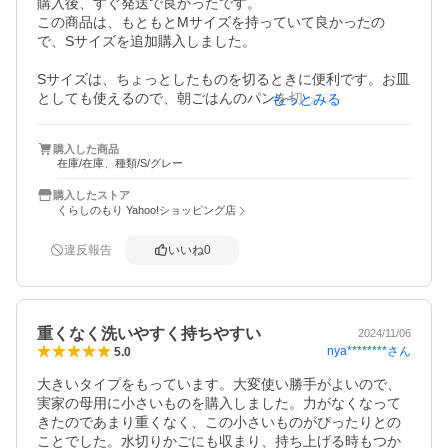
購入後、すぐ発送で良かったです。

この商品は、もともとMサイズを持っていて良かったの
で、Sサイズを追加購入しました。

Sサイズは、ちょっとしたものを切るときに便利です。お皿
としても使えるので、朝ごはんのパンを切ってそのまま食
もっとみる
卓に並べたりして使ってます。買って良かったと思いま
す。

購入した商品
在庫/在庫、種類/S/グレー
質感が良く、キッチンに立て掛けておくだけで、キッチン
購入したストア
くらしのもり Yahoo!ショッピング店
違反報告
いいね
0
重くなく洗いやすく持ちやすい
2024/11/06
nya********
さん
5.0
大きいタイプをもっています。大変使い勝手がよいので、
実家の母用に小さいものを購入しました。力がなくなって
きたのであまり重くなく、この小さいものがぴったりとの
ことでした。水切りかごにも収まり、持ち上げる時もつか