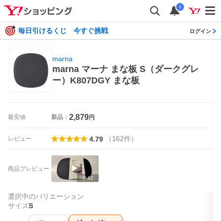
i
毎日引けるくじ 今すぐ挑戦
ログイン
marna
marna マーナ まな板 S（ダークグレ
ー）K807DGY まな板
2,879
最安値
新品：
円
（
162
件
）
レビュー
4.79
商品プレビュー
0:42
選択中のバリエーション
サイズ
S