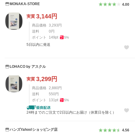
MONAKA-STORE
4.00
3,144
円
実質
商品価格
3,293
円
送料
0
円
ポイント
149
pt
5
%
5日以内に発送
LOHACO by アスクル
3,299
円
実質
商品価格
2,880
円
送料
550
円
ポイント
131
pt
5
%
24時までのご注文で2日以内にお届け（休業日を除く）
ハンズYahoo!ショッピング店
4.56