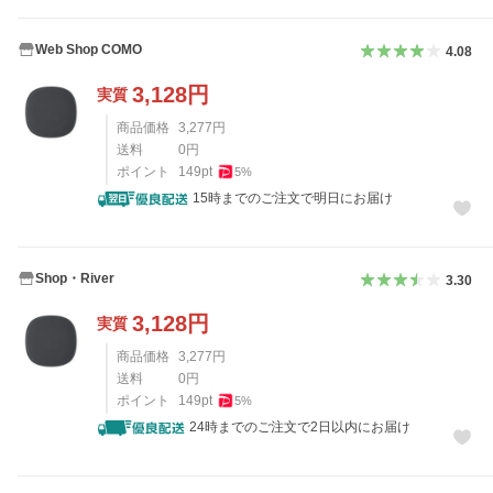
Web Shop COMO
4.08
3,128
円
実質
商品価格
3,277
円
送料
0
円
ポイント
149
pt
5
%
15時までのご注文で明日にお届け
Shop・River
3.30
3,128
円
実質
商品価格
3,277
円
送料
0
円
ポイント
149
pt
5
%
24時までのご注文で2日以内にお届け