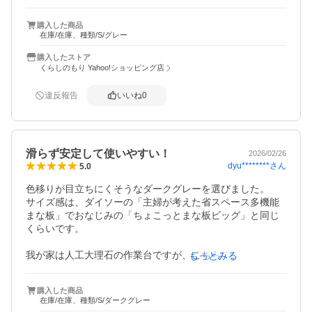
柔らかで、とても使い勝手が良いです。適度な厚み、重さ
で安定しており、周りにある溝が食材の水分を受けるの
購入した商品
で、あまり周りを濡らすことがありません。

在庫/在庫、種類/S/グレー
購入したストア
くらしのもり Yahoo!ショッピング店
違反報告
いいね
0
滑らず安定して使いやすい！
2026/02/26
dyu********
さん
5.0
色移りが目立ちにくそうなダークグレーを選びました。

サイズ感は、ダイソーの「主婦が考えた省スペース多機能
まな板」でおなじみの「ちょこっとまな板ビッグ」と同じ
くらいです。

我が家は人工大理石の作業台ですが、こちらの商品は適度
もっとみる
な重さがあり、滑り止めもしっかりしているため、安定し
て快適に食材を切ることができます。

購入した商品
まな板が動かないだけで、こんなにも調理がしやすくなる
在庫/在庫、種類/S/ダークグレー
のだと実感しました。
