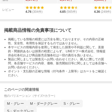
レビュー
4.76
(
304
件)
4.65
(
565
件)
4.36
(
249
件)
掲載商品情報の免責事項について
掲載している情報の精度には万全を期しておりますが、その内容の正確
性、安全性、有用性を保証するものではありません。
本サービスの情報内容を使用して発生した損害や不利益に関して、直接
的・間接的あるいは損害の程度によらず、 LINEヤフー株式会社、情報提
供会社各社および商品販売店舗各社は一切の責任を負いません。
製品に関しましては製造元へお問い合わせください。購入に際しての質
問、各店舗サービスの内容、価格、販売開始日等に関しましては各店舗へ
お問い合わせください。
ポイント・支払額の正確な情報（付与条件・上限等）はカートをご確認く
ださい。
このページの関連情報
他のバリエーション（サイズ×カラー）
M・グレー
M・ダークグレー
S・グレー
S・ダークグレー