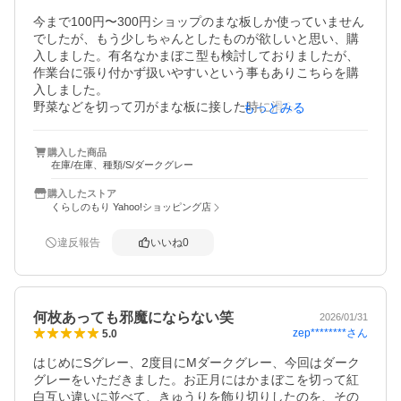
今まで100円〜300円ショップのまな板しか使っていません
でしたが、もう少しちゃんとしたものが欲しいと思い、購
入しました。有名なかまぼこ型も検討しておりましたが、
作業台に張り付かず扱いやすいという事もありこちらを購
入しました。

野菜などを切って刃がまな板に接した時に滑らずピタッと
もっとみる
吸い付くような感じです。水切れも良いです。

サイズは小さいものを選びましたが食洗機にもばっちりお
購入した商品
さまり取り扱いもしやすいです。色もカッコよくて気に入
在庫/在庫、種類/S/ダークグレー
りました！

購入したストア
レビュー特典のプラたわしは出来れば濃いグレー希望です♪
くらしのもり Yahoo!ショッピング店
よろしくお願いします。
違反報告
いいね
0
何枚あっても邪魔にならない笑
2026/01/31
zep********
さん
5.0
はじめにSグレー、2度目にMダークグレー、今回はダーク
グレーをいただきました。お正月にはかまぼこを切って紅
白互い違いに並べて、きゅうりを飾り切りしたのを、その