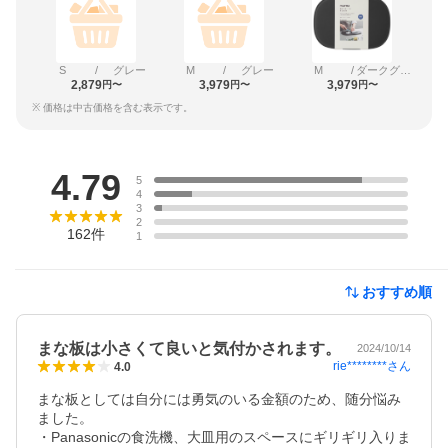
S
/
グレー
M
/
グレー
M
/
ダークグレー
2,879
3,979
3,979
円〜
円〜
円〜
※ 価格は中古価格を含む表示です。
レビュー
4.79
5
4
3
2
162
件
1
おすすめ順
まな板は小さくて良いと気付かされます。
2024/10/14
rie********
さん
4.0
まな板としては自分には勇気のいる金額のため、随分悩み
ました。

・Panasonicの食洗機、大皿用のスペースにギリギリ入りま