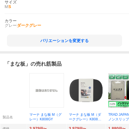
サイズ
M
S
カラー
グレー
ダークグレー
バリエーションを変更する
「
まな板
」の売れ筋製品
マーナ まな板 M（グ
マーナ まな板 M（ダ
TRAD JAPAN
製品名
レー）K808GY
ークグレー）K808DG
ノンスリップ
Y
1×21cm（
3,979
3,979
1,880
択）
価格
円〜
円〜
円〜