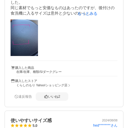
した。

同じ素材でもっと安価なものはあったのですが、後付けの
食洗機に入るサイズは意外と少ないのかもしれません。し
もっとみる
かし、奥まで押し込まないと蓋が閉まらないので別の大皿
と一緒に入れるのはキツいです。食洗機に入るか否かを重
視する場合はしっかり測った方が良さそう。

・傷は付きます。

一回柿を切るのに使ったらソッコーで刃物の傷は付きまし
た。商品説明には傷が付きにくいとありますが、傷が付か
ないとは書いていません。下調べを入念にYouTubeなど見
ると、カボチャを切っても傷付かないとか傷を元に戻そう
とする素材だとか持ち上げる内容を鵜呑みにしてしまいま
したが、魔法のまな板ではありません。以降、まな板シー
購入した商品
在庫/在庫、種類/S/ダークグレー
トを使うことにしました。

これまでまな板は長方形で洗うのも乾かすのも邪魔な存在
購入したストア
でしたが、1日1回食洗機に突っ込んで良いとして労力を計
くらしのもり Yahoo!ショッピング店
算すると、購入ボタンを押せるかもしれません。
違反報告
いいね
2
使いやすいサイズ感
2024/08/08
hed********
さん
5.0