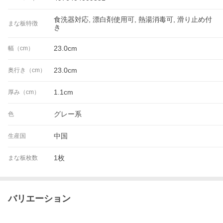
食洗器対応, 漂白剤使用可, 熱湯消毒可, 滑り止め付
まな板特徴
き
23.0cm
幅（cm）
23.0cm
奥行き（cm）
1.1cm
厚み（cm）
グレー系
色
中国
生産国
1枚
まな板枚数
バリエーション