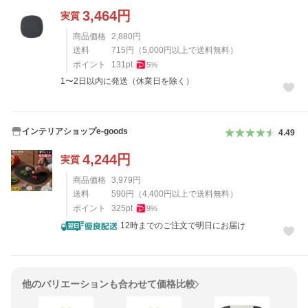
3,464
円
実質
商品価格
2,880
円
送料
715
円
（
5,000
円以上で送料無料）
ポイント
131
pt
5
%
1〜2日以内に発送（休業日を除く）
インテリアショップe-goods
4.49
4,244
円
実質
商品価格
3,979
円
送料
590
円
（
4,400
円以上で送料無料）
ポイント
325
pt
9
%
12時までのご注文で明日にお届け
他のバリエーションも合わせて価格比較