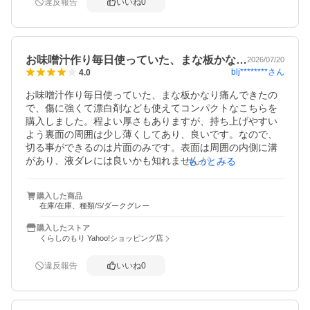
違反報告
いいね
0
お味噌汁作り毎日使っていた、まな板かな…
2026/07/20
blj********
さん
4.0
お味噌汁作り毎日使っていた、まな板かなり痛んできたの
で、傷に強くて漂白剤なども使えてコンパクトなこちらを
購入しました。程よい厚さもありますが、持ち上げやすい
よう裏面の周囲は少し薄くしてあり、良いです。なので、
切る事ができるのは片面のみです。表面は周囲の内側に溝
があり、液ダレには良いかも知れませんが、切った材料を
もっとみる
包丁で鍋などに払入れる際、少し引っかかる感じになりま
す。
購入した商品
在庫/在庫、種類/S/ダークグレー
購入したストア
くらしのもり Yahoo!ショッピング店
違反報告
いいね
0