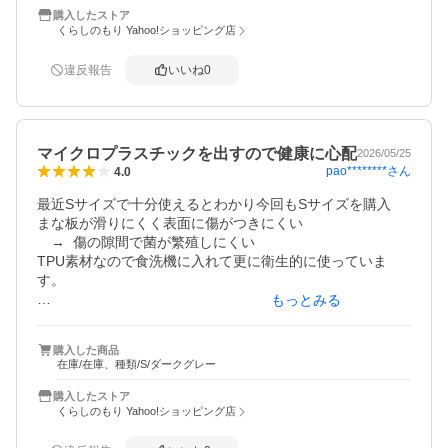
購入したストア
とても満足のいく買い物でした。
くらしのもり Yahoo!ショッピング店
違反報告
いいね
0
マイクロプラスチックを出すので健康に心配
2026/05/25
pao********
さん
4.0
最近Sサイズで十分使えるとわかり今回もSサイズを購入

まな板が滑りにくく表面に傷がつきにくい

　→  傷の隙間で菌が繁殖しにくい

TPU素材なので食洗機に入れて更に衛生的に使っていま
す。

もっとみる
マイクロプラスチックが心配で合成ゴム素材のまな板を使
っていましたが、TPU素材は、マイクロプラスチックを出
購入した商品
し環境にも人体にも影響があるとAI（Gemini）が回答して
在庫/在庫、種類/S/ダークグレー
いるので素材としては心配です。

購入したストア
くらしのもり Yahoo!ショッピング店