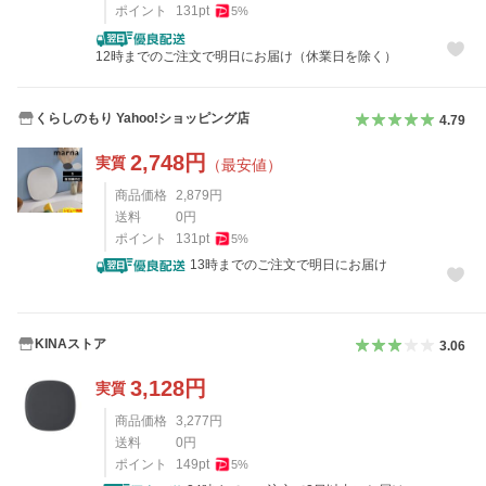
ポイント
131
pt
5
%
12時までのご注文で明日にお届け（休業日を除く）
くらしのもり Yahoo!ショッピング店
4.79
2,748
円
実質
（最安値）
商品価格
2,879
円
送料
0
円
ポイント
131
pt
5
%
13時までのご注文で明日にお届け
KINAストア
3.06
3,128
円
実質
商品価格
3,277
円
送料
0
円
ポイント
149
pt
5
%