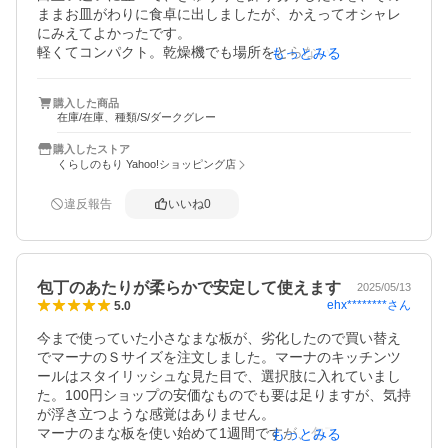
ままお皿がわりに食卓に出しましたが、かえってオシャレ
にみえてよかったです。

軽くてコンパクト。乾燥機でも場所をとらないから買って
もっとみる
良かったです。前使ってたまな板は大き過ぎて、洗ったお
皿との位置を駆使しなければ立てることが難しかったの
購入した商品
で、あれはなんて無駄な時間だったんだろう。今はさっと
在庫/在庫、種類/S/ダークグレー
洗えて、パパッと片付け出来る。家事が楽チンになり本当
にありがたいです。
購入したストア
くらしのもり Yahoo!ショッピング店
違反報告
いいね
0
包丁のあたりが柔らかで安定して使えます
2025/05/13
ehx********
さん
5.0
今まで使っていた小さなまな板が、劣化したので買い替え
でマーナのＳサイズを注文しました。マーナのキッチンツ
ールはスタイリッシュな見た目で、選択肢に入れていまし
た。100円ショップの安価なものでも要は足りますが、気持
が浮き立つような感覚はありません。

マーナのまな板を使い始めて1週間ですが、包丁のあたりが
もっとみる