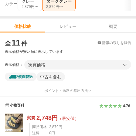
グレー
ダークグレー
カラー
2,879
円〜
2,879
円〜
レビュー
概要
価格比較
価格比較
11
全
件
情報の誤りを報告
表示価格が安い順に表示しています
実質価格
表示価格：
中古を含む
ポイント・送料の算出方法
小物専科
4.76
2,748
円
実質
（最安値）
商品価格
2,879
円
送料
0
円