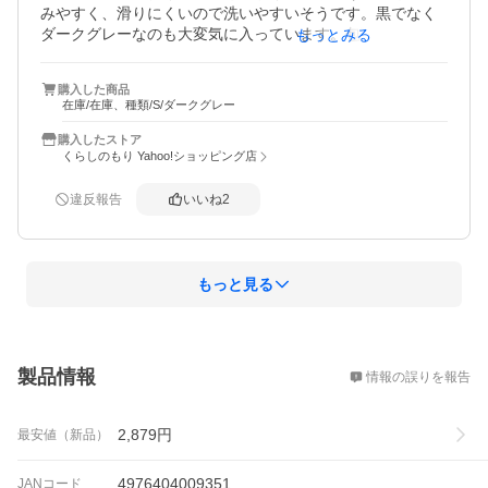
みやすく、滑りにくいので洗いやすいそうです。黒でなく
ダークグレーなのも大変気に入っています。包丁の音もう
もっとみる
るさくなくておすすめです。
購入した商品
在庫/在庫、種類/S/ダークグレー
購入したストア
くらしのもり Yahoo!ショッピング店
違反報告
いいね
2
もっと見る
概要
製品情報
情報の誤りを報告
2,879
円
最安値（新品）
4976404009351
JANコード