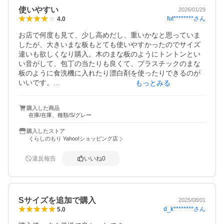
使いやすい
2026/01/29
fut********
さん
4.0
お店で何度も見て、少し高めだし、重いかなと思っていま
したが、大きいまな板もとても使いやすかったのでサイズ
違いも欲しくなり購入。木のまな板のようにトントンとい
い音がして、包丁の当たりも良くて、プラスチックのまな
板のように食洗機に入れたり漂白剤を使ったりできるのが
いいです。

もっとみる
ビルトインのPanasonicの食洗機（浅型）のお皿入れるとこ
ろにぴったり収まりました。
購入した商品
在庫/在庫、種類/S/グレー
購入したストア
くらしのもり Yahoo!ショッピング店
違反報告
いいね
0
Sサイズを追加で購入
2025/08/01
d_k********
さん
5.0