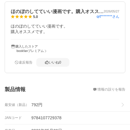
ほのぼのしてていい漫画です。購入オスス…
2026/05/27
qrt********
さん
5.0
ほのぼのしてていい漫画です。

購入オススメです。
購入したストア
bookfanプレミアム
違反報告
いいね
0
概要
製品情報
情報の誤りを報告
792
円
最安値（新品）
9784107729378
JANコード