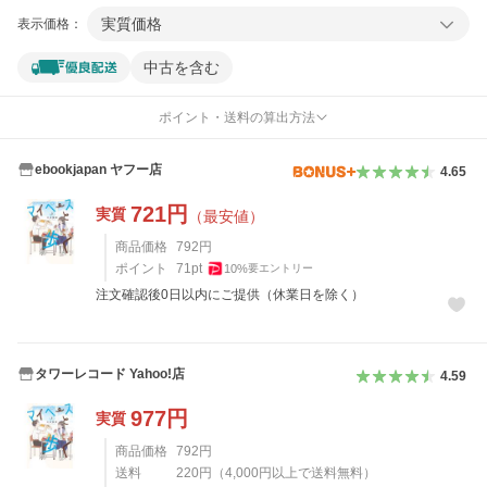
実質価格
表示価格：
中古を含む
ポイント・送料の算出方法
ebookjapan ヤフー店
4.65
721
円
実質
（最安値）
商品価格
792
円
ポイント
71
pt
10
%
要エントリー
注文確認後0日以内にご提供（休業日を除く）
タワーレコード Yahoo!店
4.59
977
円
実質
商品価格
792
円
送料
220
円
（
4,000
円以上で送料無料）