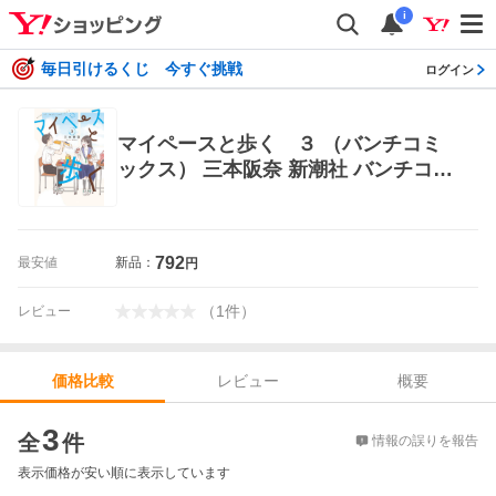
i
毎日引けるくじ 今すぐ挑戦
ログイン
マイペースと歩く ３ （バンチコミ
ックス） 三本阪奈 新潮社 バンチコミ
ックス
792
最安値
新品：
円
（
1
件
）
レビュー
レビュー
概要
価格比較
価格比較
3
全
件
情報の誤りを報告
表示価格が安い順に表示しています