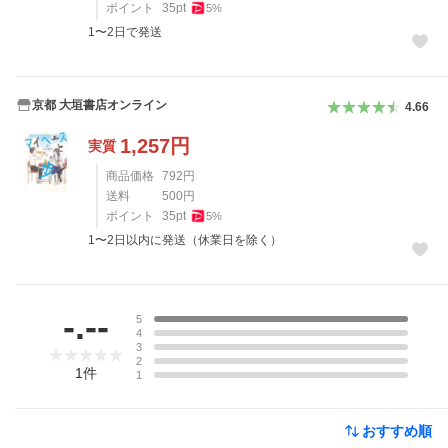
ポイント
35
pt
5
%
1〜2日で発送
京都 大垣書店オンライン
4.66
1,257
円
実質
商品価格
792
円
送料
500
円
ポイント
35
pt
5
%
1〜2日以内に発送（休業日を除く）
レビュー
-.--
5
4
3
2
1
件
1
おすすめ順