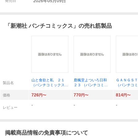
2026年05月09日
発売日
「
新潮社 バンチコミックス
」の売れ筋製品
山と食欲と私 ２１
鹿楓堂よついろ日和
ＧＡＮＧＳＴ
製品名
（バンチコミックス）
２３ （バンチコミッ
（バンチコミ
信濃川日出雄
クス） 清水ユウ
コースケ
726
770
814
価格
円〜
円〜
円〜
-
-
-
レビュー
掲載商品情報の免責事項について