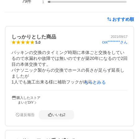
79
件
1
おすすめ順
しっかりとした商品
2021/09/17
cxx********
さん
5.0
パッキンの交換のタイミング時期に本体ごと交換をしてい
るので水漏れや故障では無いのですが築20年になるので2回
目の本体交換です。

パナソニック製からの交換でホースの長さが足らず延長し
ましたが

1人でも施工出来る様に補助フックが内蔵されておりました
もっとみる
のでスムーズに交換出来ました。

我が家のシンクサイズがワイドサイズでシャワーヘッドは
購入したストア
必須ですのでこちらを選びましたがしっかりした重さがあ
まいどDIY
るので女性の手からヘッドを持って動かすのは形状上コツ
が要り少し大変です

違反報告
いいね
2
握力が弱い高齢の母なら重さや、手の中で収まり易い形
状、掴みやすい形状では無いので厳しいかも…

浄水カートリッジの交換月が分かる様に本体にカウントが
付いてる事は忘れずに済むので有り難いです！
