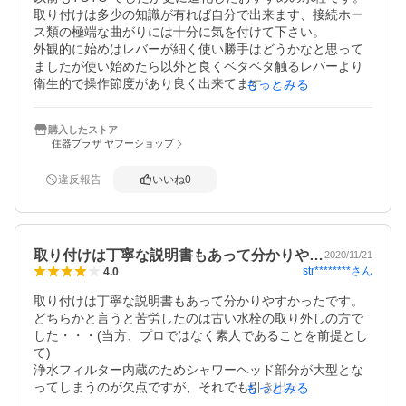
取り付けは多少の知識が有れば自分で出来ます、接続ホー
ス類の極端な曲がりには十分に気を付けて下さい。

外観的に始めはレバーが細く使い勝手はどうかなと思って
ましたが使い始めたら以外と良くベタベタ触るレバーより
衛生的で操作節度があり良く出来てます。

もっとみる
節水は勿論、シャワー水は細かくソフトで流水範囲も狭い
のに洗い流しが十分に機能している事に感心しています。

購入したストア
シャワーホースも長いのでシンク全体洗え大変便利です

住器プラザ ヤフーショップ
違反報告
いいね
0
取り付けは丁寧な説明書もあって分かりや…
2020/11/21
str********
さん
4.0
取り付けは丁寧な説明書もあって分かりやすかったです。
どちらかと言うと苦労したのは古い水栓の取り外しの方で
した・・・(当方、プロではなく素人であることを前提とし
て)

浄水フィルター内蔵のためシャワーヘッド部分が大型とな
ってしまうのが欠点ですが、それでも引き出せるのはシン
もっとみる
クの清掃にとても便利です。
