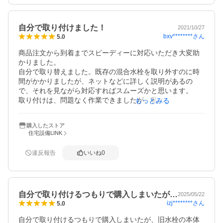
シャワー、浄水の切り替えも、左右の振りも抜群です。

TOTO製なので期待込めて満点です。
自分で取り付けました！
2021/10/27
bxv********
さん
5.0
商品注文から到着までスピーディーに対応いただき大変助
かりました。

自分で取り替えました。既存の混合水栓を取り外すのに時
間がかかりましたが、ネットなどに詳しく説明があるの
で、それを見ながら対応すればスムーズかと思います。

取り付けは、問題なく作業できましたが、私のキッチンで
もっとみる
は水ホースと湯ホースの長さが少し長かったので調整に時
間がかかりました。
購入したストア
住宅設備LINK
違反報告
いいね
0
自分で取り付けるつもりで購入しまいたが…
2025/05/22
izj********
さん
5.0
自分で取り付けるつもりで購入しまいたが、旧水栓の本体