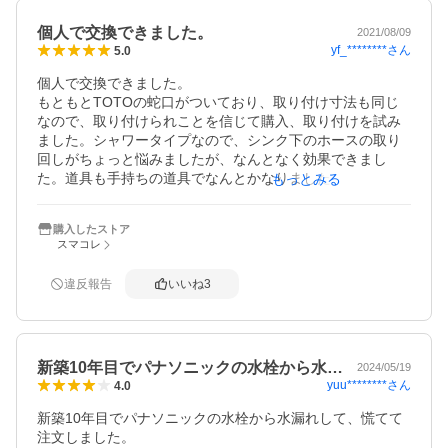
個人で交換できました。
2021/08/09
yf_********
さん
5.0
個人で交換できました。

もともとTOTOの蛇口がついており、取り付け寸法も同じ
なので、取り付けられことを信じて購入、取り付けを試み
ました。シャワータイプなので、シンク下のホースの取り
回しがちょっと悩みましたが、なんとなく効果できまし
た。道具も手持ちの道具でなんとかなりました。付属品の
もっとみる
ホースカバーは取り付けスペースが無く廃棄しておりま
す。

購入したストア
浄水フィルターは、手元で交換できるため、便利です。切
スマコレ
り替えは簡単ですが、切り替えのメモリが上にしかなく見
えにくいので、シールを貼り付けして補助しています。
違反報告
いいね
3
新築10年目でパナソニックの水栓から水…
2024/05/19
yuu********
さん
4.0
新築10年目でパナソニックの水栓から水漏れして、慌てて
注文しました。
