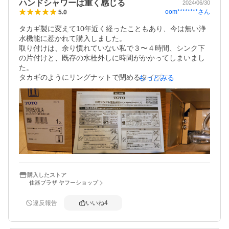
ハンドシャワーは重く感じる
妻には頑張って今回のシャワーヘッドに慣れてもらうしか
2024/06/30
oom********
さん
5.0
無いですね。私は満足してます。
タカギ製に変えて10年近く経ったこともあり、今は無い浄
水機能に惹かれて購入しました。

取り付けは、余り慣れていない私で３〜４時間、シンク下
の片付けと、既存の水栓外しに時間がかかってしまいまし
た。

タカギのようにリングナットで閉めるタイプではないので
もっとみる
施工は楽ですが、構造上穴から前面にスペースがないと通
すスペースが確保できないかもしれません。

あとは事前作業となってる管内の清掃、やるなら事前に用
意しておいた方が良いです。

使い勝手としては、ハンドシャワーが思った以上に根元か
ら外れるため重い、タカギは先だけが外れるタイプだった
んで、慣れかもしれませんが、フィルターとシャワーは分
離してくれれば良かったのにと思います。

あとはフィルターが高いなっていうところは難点ですか
ね。
購入したストア
住器プラザ ヤフーショップ
違反報告
いいね
4