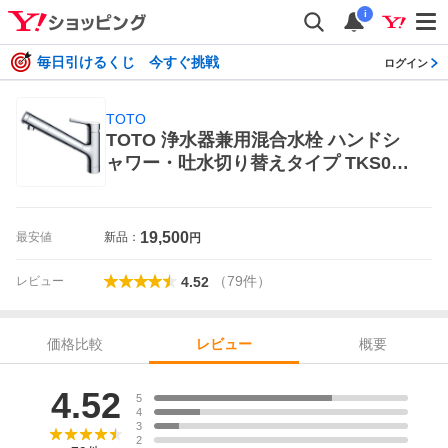
i
毎日引けるくじ 今すぐ挑戦
ログイン
TOTO
TOTO 浄水器兼用混合水栓 ハンドシ
ャワー・吐水切り替えタイプ TKS053
08J ビルトイン浄水器
19,500
最安値
新品：
円
（
79
件
）
レビュー
4.52
価格比較
概要
レビュー
レビュー
4.52
5
4
3
2