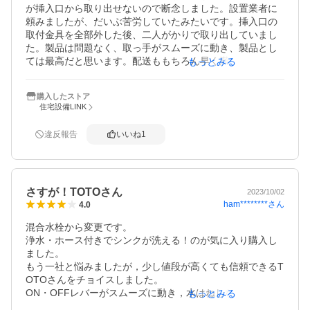
が挿入口から取り出せないので断念しました。設置業者に
頼みましたが、だいぶ苦労していたみたいです。挿入口の
取付金具を全部外した後、二人がかりで取り出していまし
た。製品は問題なく、取っ手がスムーズに動き、製品とし
ては最高だと思います。配送ももちろん早く満足していま
もっとみる
す。
購入したストア
住宅設備LINK
違反報告
いいね
1
さすが！TOTOさん
2023/10/02
ham********
さん
4.0
混合水栓から変更です。

浄水・ホース付きでシンクが洗える！のが気に入り購入し
ました。

もう一社と悩みましたが，少し値段が高くても信頼できるT
OTOさんをチョイスしました。

ON・OFFレバーがスムーズに動き，水はねしない所で止ま
もっとみる
るのも嬉しい。
