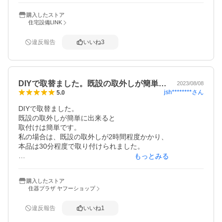
原水、シャワー、浄水の切り替え状況が分かりにくいのも
購入したストア
欠点かな？そのうち慣れるかもしれませんが。
住宅設備LINK
違反報告
いいね
3
DIYで取替ました。既設の取外しが簡単…
2023/08/08
jsh********
さん
5.0
DIYで取替ました。

既設の取外しが簡単に出来ると

取付けは簡単です。

私の場合は、既設の取外しが2時間程度かかり、

本品は30分程度で取り付けられました。

もっとみる
浄水機能付きなので、

サイズは

購入したストア
長く感じられますが

住器プラザ ヤフーショップ
以前のもシャワー付きのカランだったので

そんなに遜色はありません。

違反報告
いいね
1
浄水性能や、耐用性はまだ判りませんが
