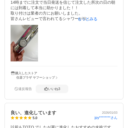
14時までに注文で当日発送を信じて注文した所次の日の朝
には到着して本当に助かりました！！

取り付けは業者の方にお願いしました。

皆さんレビューで言われてるシャワーが狭くて勢いが良す
もっとみる
ぎて洗い物の際に水が飛び散ると言うのを1番心配してたの
ですが、うちは大丈夫でした。

確かにもう少しシャワーの範囲が広かったら言う事無しな
のですが。

リクシルやサンエイと迷いましたがこちらに決めて今のと
ころ後悔は無いです。
購入したストア
住器プラザ ヤフーショップ
違反報告
いいね
3
良い、進化しています
2026/01/03
jpy********
さん
5.0
以前もTOTO でしたが更に進化したおすすめの水栓です。
