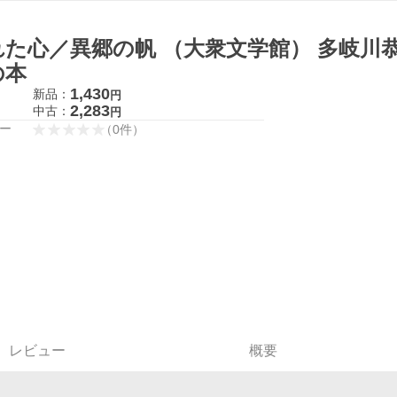
れた心／異郷の帆 （大衆文学館） 多岐川恭
の本
1,430
新品：
円
2,283
中古：
円
ー
（
0
件
）
レビュー
概要