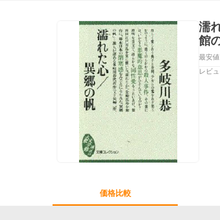
濡
館
最安値
レビュ
価格比較