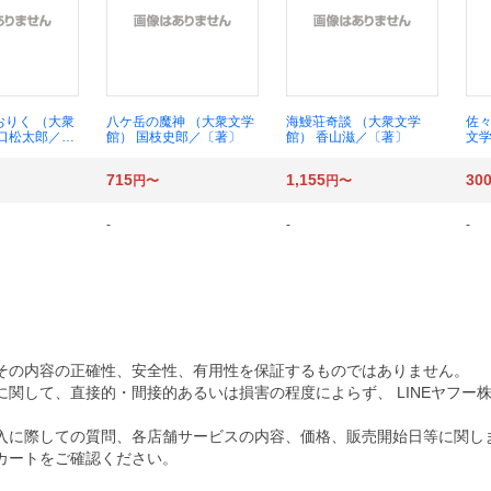
おりく （大衆
八ケ岳の魔神 （大衆文学
海鰻荘奇談 （大衆文学
佐々
川口松太郎／
館） 国枝史郎／〔著〕
館） 香山滋／〔著〕
文学
〔
715
1,155
30
円〜
円〜
-
-
-
その内容の正確性、安全性、有用性を保証するものではありません。
関して、直接的・間接的あるいは損害の程度によらず、 LINEヤフー
入に際しての質問、各店舗サービスの内容、価格、販売開始日等に関し
カートをご確認ください。