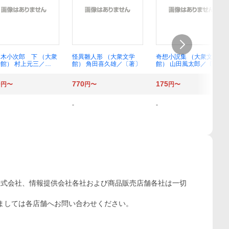
木小次郎 下 （大衆
怪異雛人形 （大衆文学
奇想小説集 （大衆文学
館） 村上元三／
館） 角田喜久雄／〔著〕
館） 山田風太郎／〔著〕
著〕
0
770
175
円〜
円〜
円〜
-
-
株式会社、情報提供会社各社および商品販売店舗各社は一切
ましては各店舗へお問い合わせください。