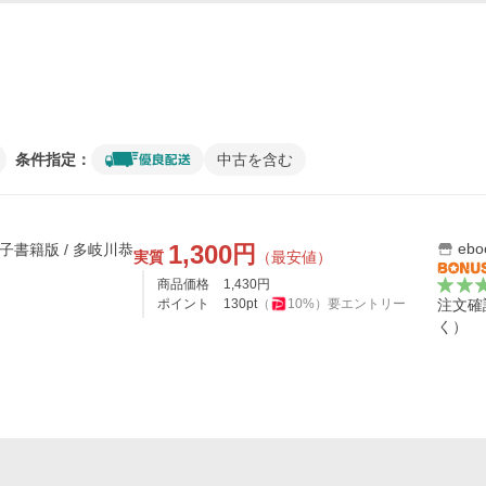
条件指定：
中古を含む
1,300
eb
円
子書籍版 / 多岐川恭
実質
（最安値）
商品価格
1,430
円
ポイント
130
pt
（
10
%）
要エントリー
注文確
く）