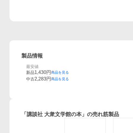
製品情報
最安値
1,430
円
新品
商品を見る
2,283
円
中古
商品を見る
「
講談社 大衆文学館の本
」の売れ筋製品