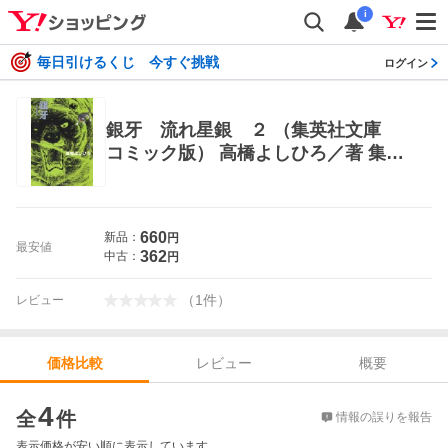
i
毎日引けるくじ 今すぐ挑戦
ログイン
銀牙 流れ星銀 ２ （集英社文庫
コミック版） 高橋よしひろ／著 集英
社漫画文庫
660
新品：
円
最安値
362
中古：
円
（
1
件
）
レビュー
レビュー
概要
価格比較
価格比較
4
全
件
情報の誤りを報告
表示価格が安い順に表示しています