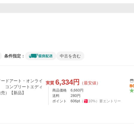
条件指定：
中古を含む
6,334
円
ソードアート・オンライ
実質
（最安値）
ト コンプリートエディ
商品価格
6,660
円
日発売）【新品】
送料
280
円
ポイント
606
pt
（
10
%）
要エントリー