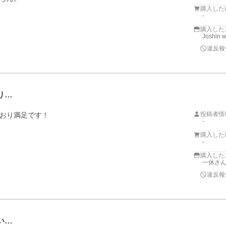
購入した
-
購入した
Joshin 
違反報
り…
投稿者情
おり満足です！
-
購入した
-
購入した
一休さん
違反報
い…