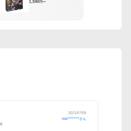
1,590
円〜
2021/07/09
msi********
さん
報