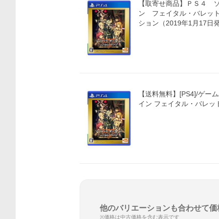
【取寄せ商品】ＰＳ４ 
ン フェイタル・バレッ
ション（2019年1月17
価格比較
【送料無料】[PS4]/ゲ
イン フェイタル・バレット C
他のバリエーションも合わせて価
※価格は中古価格を含む表示です