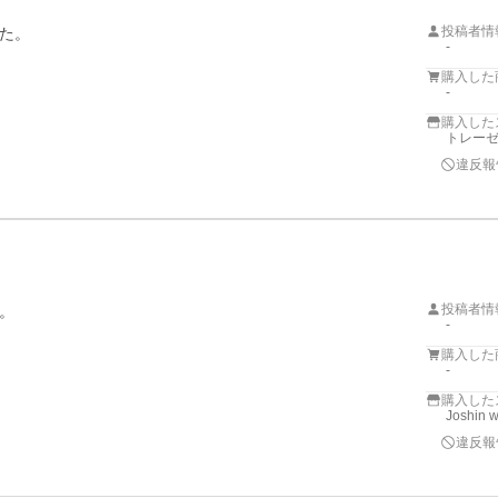
投稿者情
た。
-
購入した
-
購入した
トレーゼス
違反報
投稿者情
。
-
購入した
-
購入した
Joshin 
違反報