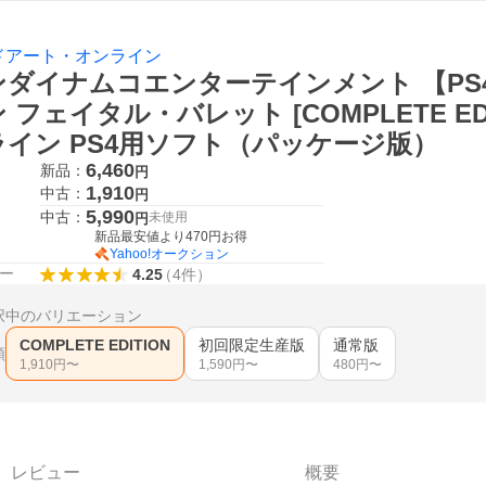
ドアート・オンライン
ンダイナムコエンターテインメント 【PS
 フェイタル・バレット [COMPLETE ED
ライン PS4用ソフト（パッケージ版）
6,460
新品：
円
1,910
中古：
円
5,990
中古：
未使用
円
新品最安値より
470
円お得
Yahoo!オークション
ー
4.25
（
4
件
）
択中のバリエーション
COMPLETE EDITION
初回限定生産版
通常版
類
1,910
円〜
1,590
円〜
480
円〜
レビュー
概要