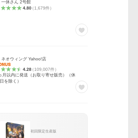
一休さん 2号館
4.80
（
1,679
件
）
ネオウィング Yahoo!店
4.28
（
109,007
件
）
ヵ月以内に発送（お取り寄せ販売）（休
日を除く）
初回限定生産版