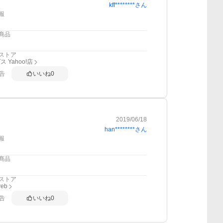
kff********
さん
報
商品
ストア
 Yahoo!店
告
いいね
0
2019/06/18
han********
さん
報
商品
ストア
web
告
いいね
0