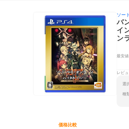
ソー
バ
イン
ン
最安値
レビュ
選
種
価格比較