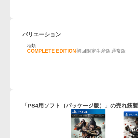
バリエーション
種類
COMPLETE EDITION
初回限定生産版
通常版
「
PS4用ソフト（パッケージ版）
」の売れ筋製