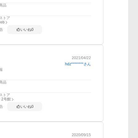
商品
ストア
web
告
いいね
0
2021/04/22
hdz********
さん
報
商品
ストア
 2号館
告
いいね
0
2020/09/15