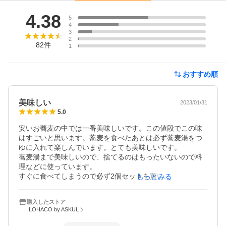
レビュー
4.38
5
4
3
2
82
件
1
おすすめ順
美味しい
2023/01/31
5.0
安いお蕎麦の中では一番美味しいです。この値段でこの味
はすごいと思います。蕎麦を食べたあとは必ず蕎麦湯をつ
ゆに入れて楽しんでいます。とても美味しいです。

蕎麦湯まで美味しいので、捨てるのはもったいないので料
理などに使っています。

すぐに食べてしまうので必ず2個セットを買います。

もっとみる
もっと値段が高くて美味しい蕎麦はたくさんあると思いま
購入したストア
すが、安くないと手が届かないのでものすごく助かってい
LOHACO by ASKUL
ます。

他のかたが仰るようにお蕎麦が多少切れやすいですが、特