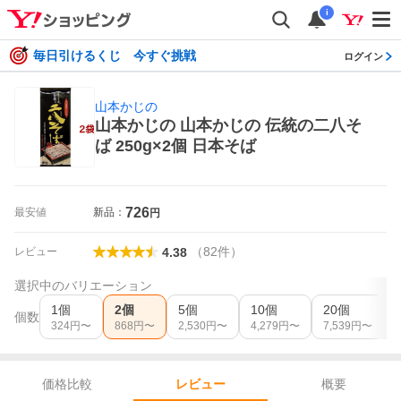
i
毎日引けるくじ 今すぐ挑戦
ログイン
山本かじの
山本かじの 山本かじの 伝統の二八そ
ば 250g×2個 日本そば
726
最安値
新品：
円
（
82
件
）
レビュー
4.38
選択中のバリエーション
1個
2個
5個
10個
20個
個数
324
円〜
868
円〜
2,530
円〜
4,279
円〜
7,539
円〜
価格比較
概要
レビュー