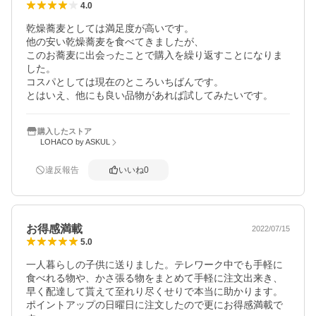
4.0
乾燥蕎麦としては満足度が高いです。

他の安い乾燥蕎麦を食べてきましたが、

このお蕎麦に出会ったことで購入を繰り返すことになりま
した。

コスパとしては現在のところいちばんです。

とはいえ、他にも良い品物があれば試してみたいです。
購入したストア
LOHACO by ASKUL
違反報告
いいね
0
お得感満載
2022/07/15
5.0
一人暮らしの子供に送りました。テレワーク中でも手軽に
食べれる物や、かさ張る物をまとめて手軽に注文出来き、
早く配達して貰えて至れり尽くせりで本当に助かります。
ポイントアップの日曜日に注文したので更にお得感満載で