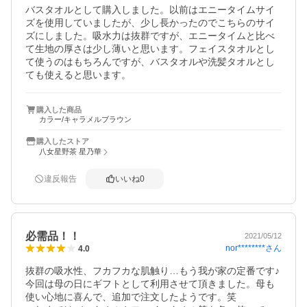
バスタオルとして購入しました。以前はエニータイムサイ
ズを使用していましたが、少し長かったのでこちらのサイ
ズにしました。吸水力は抜群ですが、エニータイムと比べ
て生地の厚さは少し薄いと思います。フェイスタオルとし
て使うのはもちろんですが、バスタオルや洗髪タオルとし
ても使えると思います。
購入した商品
カラー/キャラメルブラウン
購入したストア
八女星野茶 星乃華
違反報告
いいね
0
必需品！！
2021/05/12
nor********
さん
4.0
抜群の吸水性、フカフカな肌触り…もう我が家の定番です♪
今回は母の日にギフトとして利用させて頂きました。母も
使い心地に喜んで、追加で注文したようです。笑
