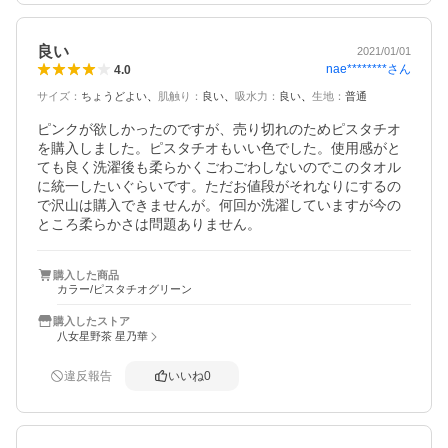
良い
2021/01/01
nae********
さん
4.0
サイズ
：
ちょうどよい
肌触り
：
良い
吸水力
：
良い
生地
：
普通
ピンクが欲しかったのですが、売り切れのためピスタチオ
を購入しました。ピスタチオもいい色でした。使用感がと
ても良く洗濯後も柔らかくごわごわしないのでこのタオル
に統一したいぐらいです。ただお値段がそれなりにするの
で沢山は購入できませんが。何回か洗濯していますが今の
ところ柔らかさは問題ありません。
購入した商品
カラー/ピスタチオグリーン
購入したストア
八女星野茶 星乃華
違反報告
いいね
0