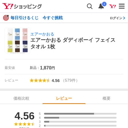
i
毎日引けるくじ 今すぐ挑戦
ログイン
エアーかおる
エアーかおる ダディボーイ フェイス
タオル 1枚
1,870
最安値
新品：
円
（
579
件
）
レビュー
4.56
価格比較
概要
レビュー
レビュー
4.56
5
4
3
2