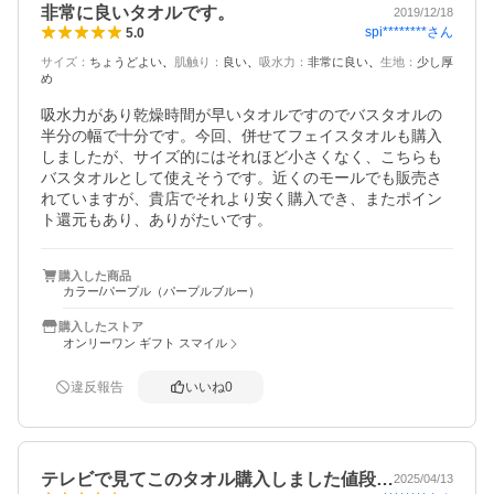
非常に良いタオルです。
2019/12/18
spi********
さん
5.0
サイズ
：
ちょうどよい
肌触り
：
良い
吸水力
：
非常に良い
生地
：
少し厚
め
吸水力があり乾燥時間が早いタオルですのでバスタオルの
半分の幅で十分です。今回、併せてフェイスタオルも購入
しましたが、サイズ的にはそれほど小さくなく、こちらも
バスタオルとして使えそうです。近くのモールでも販売さ
れていますが、貴店でそれより安く購入でき、またポイン
ト還元もあり、ありがたいです。
購入した商品
カラー/パープル（パープルブルー）
購入したストア
オンリーワン ギフト スマイル
違反報告
いいね
0
テレビで見てこのタオル購入しました値段…
2025/04/13