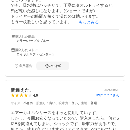
でも、吸水性はバッチリで、丁寧にタオルドライすると、
殆ど乾いた感じになります。(ショートですが)

ドライヤーの時間が短くて済むのは助かります。

もう一枚欲しいと思っています。

もっとみる
注文番号 royal-g-10008884
購入した商品
カラー/パープルブルー
購入したストア
ロイヤルギフトセンター
違反報告
いいね
0
間違えた。
2024/08/28
lwj********
さん
4.0
サイズ
：
小さめ
肌触り
：
良い
吸水力
：
良い
生地
：
普通
エアーカオルシリーズをずっと使用しています。

しかし、今回お安くなっていたので、購入さしたら、何とS
IZEを間違えてしまい、ショックです、吸収力があるので、
何とか、体も拭いていますがフェイスタオルではものたり