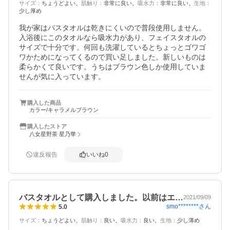
サイズ
：
ちょうどよい
肌触り
：
非常に良い
吸水力
：
非常に良い
生地
：
少し厚め
我が家はバスタオルは乾きにくいので普段使用しません。
入浴後にこのタオルなら吸水力があり、フェイスタオルの
サイズで十分です。何回も洗濯しているとちょっとゴワゴ
ワかためになってくるので買い足しました。新しいものは
柔らかくて良いです。うちはブラウン色しか使用していま
せんが気に入っています。
購入した商品
カラー/キャラメルブラウン
購入したストア
八女星野茶 星乃華
違反報告
いいね
0
バスタオルとして購入しました。以前はエ…
2021/09/09
smo********
さん
5.0
サイズ
：
ちょうどよい
肌触り
：
良い
吸水力
：
良い
生地
：
少し薄め