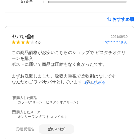
579
件
1
おすすめ順
ヤバい😱‼️
2021/09/10
irk********
さん
4.0
この商品価格がお安いこちらのショップで ピスタチオグリ
ーンを購入

ポストに届いて商品は圧縮もなく良かったです。

まずお洗濯しました、吸収力重視で柔軟剤はなしです

なんだかゴワ パサパサとしています…乾いたタオルを取り
もっとみる
込む時はらってみるとホコリが無限。。。

購入した商品
でも。すごい吸収✨  髪の毛乾かすのに時短出来るので◎
カラー/グリーン（ピスタチオグリーン）
購入したストア
オンリーワン ギフト スマイル
違反報告
いいね
0