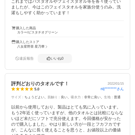
これまではバスタオルやフェイスタオル等を各々使ってい
ましたが、今はこのフェイスタオルを家族分使うのみ。洗
濯もしやすく助かっています！
購入した商品
カラー/ピスタチオグリーン
購入したストア
八女星野茶 星乃華
違反報告
いいね
0
評判どおりのタオルです！
2022/01/15
nlj********
さん
5.0
サイズ
：
ちょうどよい
肌触り
：
良い
吸水力
：
非常に良い
生地
：
普通
以前から使用しており、製品はとても気に入っています。
もう2年近く使っていますが、他のタオルとは比較にならな
いほど未だにソフトで充分使えます。今回価格が安かった
ので購入しました。やはり新しい方が一段とフカフカです
が、こんなに長く使えることを思うと、お値段以上の価値