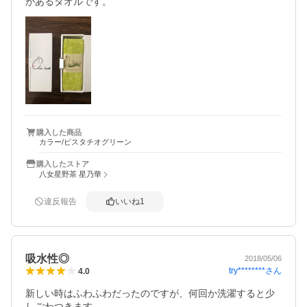
があるタオルです。
購入した商品
カラー/ピスタチオグリーン
購入したストア
八女星野茶 星乃華
違反報告
いいね
1
吸水性◎
2018/05/06
try********
さん
4.0
新しい時はふわふわだったのですが、何回か洗濯すると少
しごわつきます。
