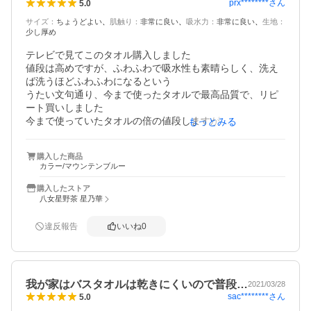
prx********
さん
5.0
サイズ
：
ちょうどよい
肌触り
：
非常に良い
吸水力
：
非常に良い
生地
：
少し厚め
テレビで見てこのタオル購入しました

値段は高めですが、ふわふわで吸水性も素晴らしく、洗え
ば洗うほどふわふわになるという

うたい文句通り、今まで使ったタオルで最高品質で、リピ
ート買いしました

今まで使っていたタオルの倍の値段しますが

もっとみる
買ってよかった

徐々に全てのタオルをある買い変えようと思っています
購入した商品
カラー/マウンテンブルー
購入したストア
八女星野茶 星乃華
違反報告
いいね
0
我が家はバスタオルは乾きにくいので普段…
2021/03/28
sac********
さん
5.0