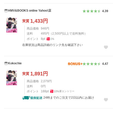
HMV&BOOKS online Yahoo!店
4.39
1,433
円
実質
商品価格
946
円
送料
495
円
（
2,500
円以上で送料無料）
ポイント
8
pt
1
%
在庫状況は商品詳細のリンク先を確認下さい
Kokochie
4.47
1,891
円
実質
商品価格
2,079
円
送料
0
円
ポイント
188
pt
10
%
要エントリー
24時までのご注文で2日以内にお届け
レビュー