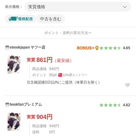
実質価格
表示価格：
中古を含む
ポイント・送料の算出方法
ebookjapan ヤフー店
4.65
861
円
実質
（最安値）
商品価格
946
円
ポイント
85
pt
10
%
要エントリー
注文確認後0日以内にご提供（休業日を除く）
bookfanプレミアム
4.62
904
円
実質
商品価格
946
円
送料
0
円