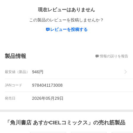
現在レビューはありません
この製品のレビューを投稿しませんか？
レビューを投稿する
概要
製品情報
情報の誤りを報告
946
円
最安値（新品）
9784041173008
JANコード
2026年05月29日
発売日
「
角川書店 あすかCIELコミックス
」の売れ筋製品