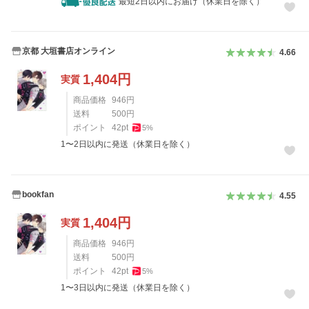
最短2日以内にお届け（休業日を除く）
京都 大垣書店オンライン
4.66
1,404
円
実質
商品価格
946
円
送料
500
円
ポイント
42
pt
5
%
1〜2日以内に発送（休業日を除く）
bookfan
4.55
1,404
円
実質
商品価格
946
円
送料
500
円
ポイント
42
pt
5
%
1〜3日以内に発送（休業日を除く）