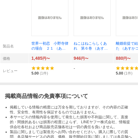
世界一初恋 小野寺律
ねこはねこらしくあ
離婚前提で結
製品名
の場合 ２１ （あす
れ 第６巻 （あすか
た （あすか
かコミックスＣＬ－Ｄ
コミックスＣＬ－Ｄ
スＣＬ－ＤＸ
1,485
946
880
Ｘ） （小冊子付き特
Ｘ） ときたほのじ／
著
価格
円〜
円〜
円〜
装版） 中村春菊／著
著
-
レビュー
5.00
(
1
件)
5.00
(
1
件)
掲載商品情報の免責事項について
掲載している情報の精度には万全を期しておりますが、その内容の正確
性、安全性、有用性を保証するものではありません。
本サービスの情報内容を使用して発生した損害や不利益に関して、直接
的・間接的あるいは損害の程度によらず、 LINEヤフー株式会社、情報提
供会社各社および商品販売店舗各社は一切の責任を負いません。
製品に関しましては製造元へお問い合わせください。購入に際しての質
問、各店舗サービスの内容、価格、販売開始日等に関しましては各店舗へ