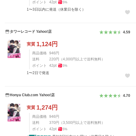
ポイント
42
pt
5
%
1〜3日以内に発送（休業日を除く）
タワーレコード Yahoo!店
4.59
1,124
円
実質
商品価格
946
円
送料
220
円
（
4,000
円以上で送料無料）
ポイント
42
pt
5
%
1〜2日で発送
Honya Club.com Yahoo!店
4.70
1,274
円
実質
商品価格
946
円
送料
370
円
（
3,500
円以上で送料無料）
ポイント
42
pt
5
%