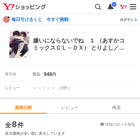
i
毎日引けるくじ 今すぐ挑戦
ログイン
嫌いにならないでね １ （あすかコ
ミックスＣＬ－ＤＸ） とりよし／著
角川書店 あすかCIELコミックス
946
最安値
新品：
円
（
0
件
）
レビュー
レビュー
概要
価格比較
価格比較
8
全
件
情報の誤りを報告
表示価格が安い順に表示しています