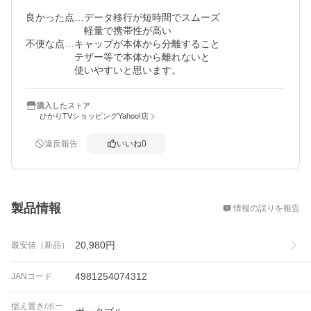
良かった点…データ移行が短時間でスムーズ

　　　　　　軽量で携帯性が高い

不便な点…キャップが本体から分離すること

　　　　　テザー等で本体から離れないと

　　　　　使いやすいと思います。
購入したストア
ひかりTVショッピングYahoo!店
違反報告
いいね
0
概要
製品情報
情報の誤りを報告
20,980
円
最安値（新品）
4981254074312
JANコード
据え置き/ポー