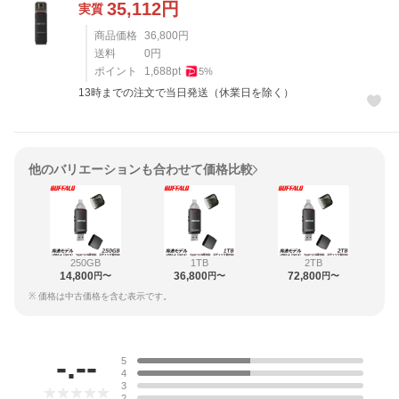
35,112
円
実質
商品価格
36,800
円
送料
0
円
ポイント
1,688
pt
5
%
13時までの注文で当日発送（休業日を除く）
他のバリエーションも合わせて価格比較
250GB
1TB
2TB
14,800
36,800
72,800
円〜
円〜
円〜
※ 価格は中古価格を含む表示です。
レビュー
-.--
5
4
3
2