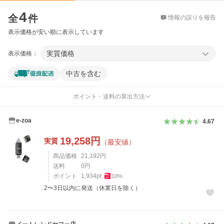
価格比較
4
全
件
情報の誤りを報告
表示価格が安い順に表示しています
実質価格
表示価格：
中古を含む
ポイント・送料の算出方法
e-zoa
4.67
19,258
円
実質
（最安値）
商品価格
21,192
円
送料
0
円
ポイント
1,934
pt
10
%
2〜3日以内に発送（休業日を除く）