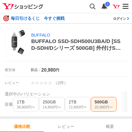
i
毎日引けるくじ 今すぐ挑戦
ログイン
BUFFALO
BUFFALO SSD-SDH500U3BA/D [SS
D-SDH/Dシリーズ 500GB] 外付けSS
D
20,980
最安値
新品：
円
（
2
件
）
レビュー
選択中のバリエーション
1TB
250GB
2TB
500GB
容量
36,800
円〜
14,800
円〜
72,800
円〜
20,980
円〜
レビュー
概要
価格比較