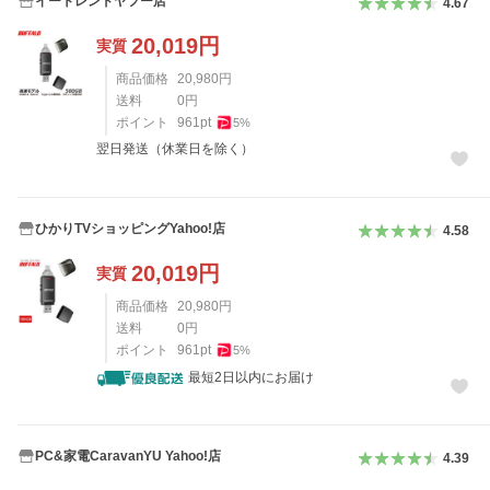
イートレンドヤフー店
4.67
20,019
円
実質
商品価格
20,980
円
送料
0
円
ポイント
961
pt
5
%
翌日発送（休業日を除く）
ひかりTVショッピングYahoo!店
4.58
20,019
円
実質
商品価格
20,980
円
送料
0
円
ポイント
961
pt
5
%
最短2日以内にお届け
PC&家電CaravanYU Yahoo!店
4.39