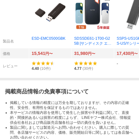
ESD-EMC0500GBK
SDSSDE61-1T00-G2
SSPS-US1GR
製品名
5B [サンディスク エク
S-US/Yシリー
ストリーム ポータブ
15,541
31,980
17,430
ルSSD 1TB スカイブ
価格
円〜
円〜
円〜
ルー]
-
レビュー
4.40
(
10
件)
4.77
(
30
件)
掲載商品情報の免責事項について
掲載している情報の精度には万全を期しておりますが、その内容の正確
性、安全性、有用性を保証するものではありません。
本サービスの情報内容を使用して発生した損害や不利益に関して、直接
的・間接的あるいは損害の程度によらず、 LINEヤフー株式会社、情報提
供会社各社および商品販売店舗各社は一切の責任を負いません。
製品に関しましては製造元へお問い合わせください。購入に際しての質
問、各店舗サービスの内容、価格、販売開始日等に関しましては各店舗へ
お問い合わせください。