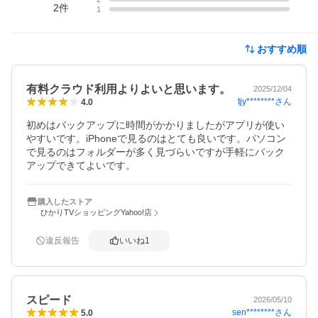
2
件
1
おすすめ順
有料クラウド利用よりよいと思います。
2025/12/04
tjy********
さん
4.0
初めはバックアップに時間がかかりましたがアプリが使い
やすいです。iPhoneで見るのはとても良いです。パソコン
で見るのはフォルダーが多く見づらいですが手軽にバック
アップできてよいです。
購入したストア
ひかりTVショッピングYahoo!店
違反報告
いいね
1
スピード
2026/05/10
sen********
さん
5.0