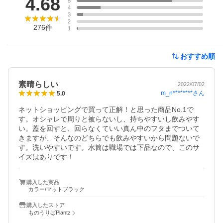
4.68
5
4
3
2
276
件
1
おすすめ順
素晴らしい
2022/07/02
m_n********
さん
5.0
ネットショッピングで買って正解！と思った商品No.1で
す。オシャレで周りと被らないし、持ちやすいし飲みやす
い。蓋を回すと、回らなくていい真ん中のフタまでついて
きますが、そんなのどちらでも飲みやすいから問題ないで
す。洗いやすいです。水筒は職場では下品なので、このサ
イズはありです！
購入した商品
カラー/マットブラック
購入したストア
ものうりばPlantz