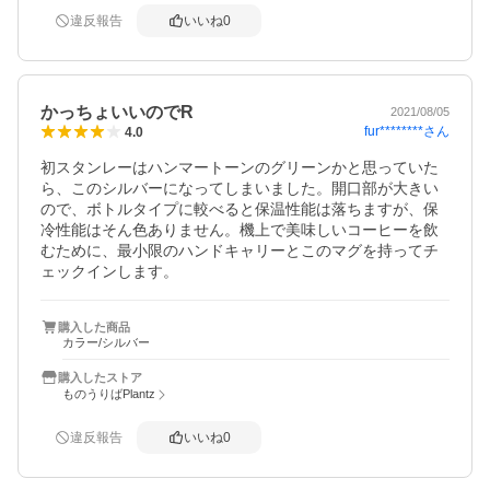
違反報告
いいね
0
かっちょいいのでR
2021/08/05
fur********
さん
4.0
初スタンレーはハンマートーンのグリーンかと思っていた
ら、このシルバーになってしまいました。開口部が大きい
ので、ボトルタイプに較べると保温性能は落ちますが、保
冷性能はそん色ありません。機上で美味しいコーヒーを飲
むために、最小限のハンドキャリーとこのマグを持ってチ
ェックインします。
購入した商品
カラー/シルバー
購入したストア
ものうりばPlantz
違反報告
いいね
0