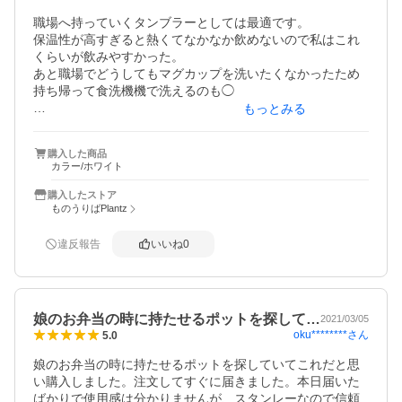
職場へ持っていくタンブラーとしては最適です。

保温性が高すぎると熱くてなかなか飲めないので私はこれ
くらいが飲みやすかった。

あと職場でどうしてもマグカップを洗いたくなかったため
持ち帰って食洗機機で洗えるのも◯

もっとみる
蓋がしっかり閉まるため持ち運ぶ際に漏れる心配もありま
せん。

購入した商品
カラー/ホワイト
大満足です！
購入したストア
ものうりばPlantz
違反報告
いいね
0
娘のお弁当の時に持たせるポットを探して…
2021/03/05
oku********
さん
5.0
娘のお弁当の時に持たせるポットを探していてこれだと思
い購入しました。注文してすぐに届きました。本日届いた
ばかりで使用感は分かりませんが、スタンレーなので信頼