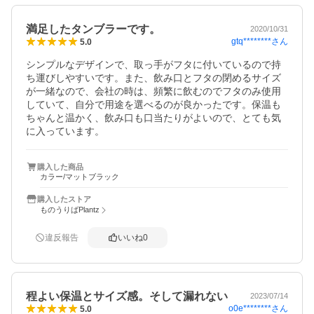
満足したタンブラーです。
2020/10/31
gtq********
さん
5.0
シンプルなデザインで、取っ手がフタに付いているので持
ち運びしやすいです。また、飲み口とフタの閉めるサイズ
が一緒なので、会社の時は、頻繁に飲むのでフタのみ使用
していて、自分で用途を選べるのが良かったです。保温も
ちゃんと温かく、飲み口も口当たりがよいので、とても気
に入っています。
購入した商品
カラー/マットブラック
購入したストア
ものうりばPlantz
違反報告
いいね
0
程よい保温とサイズ感。そして漏れない
2023/07/14
o0e********
さん
5.0