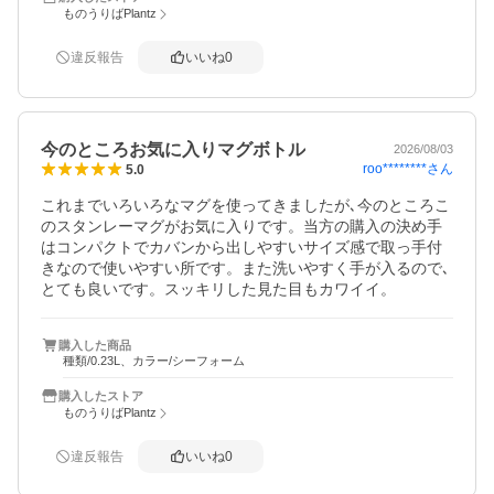
ものうりばPlantz
違反報告
いいね
0
今のところお気に入りマグボトル
2026/08/03
roo********
さん
5.0
これまでいろいろなマグを使ってきましたが､今のところこ
のスタンレーマグがお気に入りです。当方の購入の決め手
はコンパクトでカバンから出しやすいサイズ感で取っ手付
きなので使いやすい所です。また洗いやすく手が入るので､
とても良いです。スッキリした見た目もカワイイ。
購入した商品
種類/0.23L、カラー/シーフォーム
購入したストア
ものうりばPlantz
違反報告
いいね
0