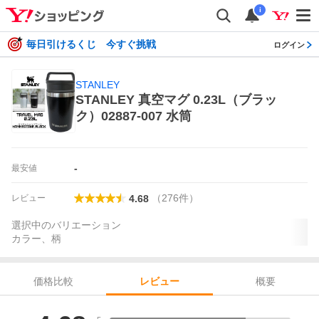
i
毎日引けるくじ 今すぐ挑戦
ログイン
STANLEY
STANLEY 真空マグ 0.23L（ブラッ
ク）02887-007 水筒
-
最安値
（
276
件
）
レビュー
4.68
選択中のバリエーション
カラー、柄
価格比較
概要
レビュー
レビュー