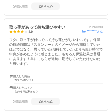
違反報告
いいね
5
取っ手があって持ち運びやすい
2021/03/13
her********
さん
4.0
フタに取っ手が付いていて持ち運びがしやすいです。保温
の持続時間は『スタンレー』のイメージから期待していた
ほどではなく、思っていた(期待していた)よりも短い時間で
中身がさめたように感じました。もちろん保温効果は普通
にあります！単にこちらが過剰に期待していただけなのだ
と思います。
購入した商品
カラー/ホワイト
購入したストア
ものうりばPlantz
違反報告
いいね
1