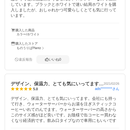
しています。ブラックとホワイトで迷い結局ホワイトを購
入しましたが、おしゃれかつ可愛らしくとても気に行って
います。
購入した商品
カラー/ホワイト
購入したストア
ものうりばPlantz
違反報告
いいね
0
デザイン、保温力、とても気にいってます…
2021/02/26
ads********
さん
5.0
デザイン、保温力、とても気にいってます。会社にも持っ
て行き、ウォーターサーバーからお湯を注ぎスティックコ
ーヒーいれてのんでます。ウォーターサーバーの高さから
このサイズ感がほど良いです。お陰様で缶コーヒー買わな
くなり経済的です。飲み口タイプなので車用にもいいです