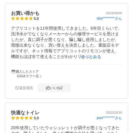
お買い得かも
2023/09/06
dan********
さん
5.0
アプリコットを11年間使用してきました。6年目くらいで、
洗浄水がでなくなりメーカーからの修理サービスを受けま
したが、直に調子が悪くなり、騙し騙し使用しましたが、
我慢出来なくなり、買い替えを決意しました。量販店モデ
ルですが、ネット情報でアプリコットのリモコンが使え、
機能もほぼ全て使えることがわかりリモコンをそのまま使
もっとみる
用出来ました。eco流しやムーブ、ビテ、柔らか洗浄も使え
てます。3万円台でお買い得でした。今後の耐久性やサービ
購入したストア
スなどの期待や不安はありますが、大満足です。付属品に
GIGA ヤフー店
止水キャップが付いていて欲しかったです。(^^)v
違反報告
いいね
2
快適なトイレ
2022/10/16
poo********
さん
5.0
20年使用していたウォシュレットが調子が悪くなってきた