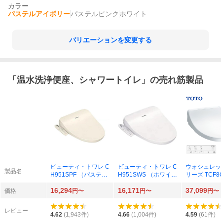
カラー
パステルアイボリー
パステルピンク
ホワイト
バリエーションを変更する
「
温水洗浄便座、シャワートイレ
」の売れ筋製品
ビューティ・トワレ C
ビューティ・トワレ C
ウォシュレッ
製品名
H951SPF （パステル
H951SWS （ホワイ
リーズ TCF8
アイボリー）
ト）
NW1 （ホワ
16,294
16,171
37,099
価格
円〜
円〜
円〜
レビュー
4.62
(
1,943
件)
4.66
(
1,004
件)
4.59
(
61
件)