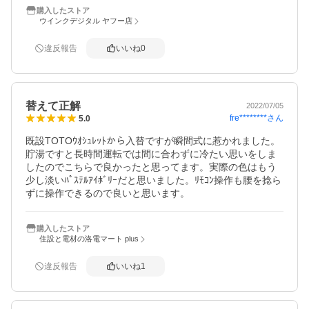
購入したストア
ウインクデジタル ヤフー店
違反報告
いいね
0
替えて正解
2022/07/05
fre********
さん
5.0
既設TOTOｳｵｼｭﾚｯﾄから入替ですが瞬間式に惹かれました。
貯湯ですと長時間運転では間に合わずに冷たい思いをしま
したのでこちらで良かったと思ってます。実際の色はもう
少し淡いﾊﾟｽﾃﾙｱｲﾎﾞﾘｰだと思いました。ﾘﾓｺﾝ操作も腰を捻ら
ずに操作できるので良いと思います。
購入したストア
住設と電材の洛電マート plus
違反報告
いいね
1