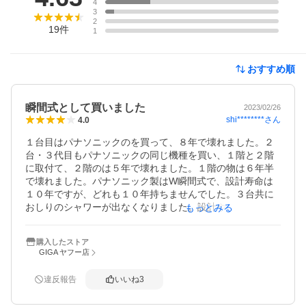
4
3
2
19
件
1
おすすめ順
瞬間式として買いました
2023/02/26
shi********
さん
4.0
１台目はパナソニックのを買って、８年で壊れました。２
台・３代目もパナソニックの同じ機種を買い、１階と２階
に取付て、２階のは５年で壊れました。１階の物は６年半
で壊れました。パナソニック製はW瞬間式で、設計寿命は
１０年ですが、どれも１０年持ちませんでした。３台共に
おしりのシャワーが出なくなりました。設計や製造に問題
もっとみる
が有ると考えられるます。なので、２階には東芝製の温水
瞬間式を取付しました。そして、１階には今回のTOTO製
購入したストア
の温水瞬間式を買いました。本当は、ｗ瞬間式が欲しかっ
GIGA ヤフー店
たのですが、値段が倍以上なので、シャワーのみを買いま
した。今後、設計寿命の１０年間をウオッチしていきま
違反報告
いいね
3
す。