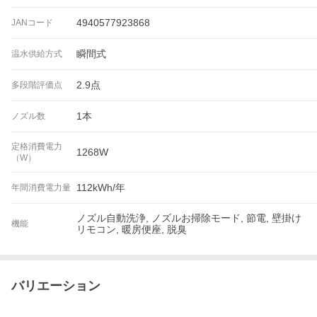
4940577923868
JANコード
瞬間式
温水供給方式
2.9点
多段階評価点
1本
ノズル数
定格消費電力
1268W
（W）
112kWh/年
年間消費電力量
ノズル自動洗浄, ノズルお掃除モード, 節電, 壁掛け
機能
リモコン, 暖房便座, 脱臭
バリエーション