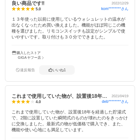
良い商品です‼️
2022/12/29
kom********
さん
5.0
１３年使った以前に使用しているウォシュレットの温水が
出なくなったため買い換えました。機能がほぼ同じこの機
種を選びました。リモコンスイッチも設定がシンプルで使
いやすいです。取り付けも３０分でできました。
購入したストア
GIGA ヤフー店
違反報告
いいね
1
これまで使用していた物が、設置後18年…
2021/04/19
deb********
さん
4.0
これまで使用していた物が、設置後18年を経過した貯湯式
で、2階に設置していた瞬間式のものが壊れたのをきっかけ
に交換しました。最新式の物が低価格で購入でき、また、
機能や使い心地にも満足しています。