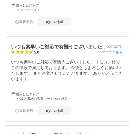
購入したストア
ディーライズ
違反報告
いいね
0
いつも素早いご対応で有難うございました…
2022/07/11
dan********
さん
5.0
いつも素早いご対応で有難うございました。リモコン付で
この値段で満足しております。 今後ともよろしくお願いい
たします。 また注文させていただきます。 ありがとうござ
います！
購入したストア
住設と電材の洛電マート Yahoo!店
違反報告
いいね
0