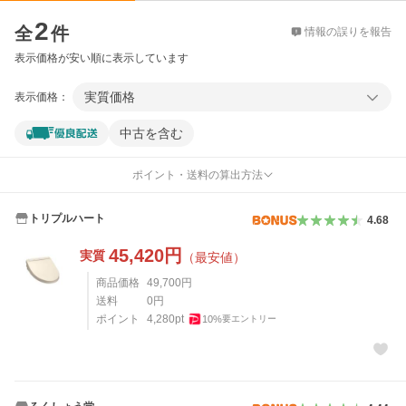
価格比較
2
全
件
情報の誤りを報告
表示価格が安い順に表示しています
実質価格
表示価格：
中古を含む
ポイント・送料の算出方法
トリプルハート
4.68
45,420
円
実質
（最安値）
商品価格
49,700
円
送料
0
円
ポイント
4,280
pt
10
%
要エントリー