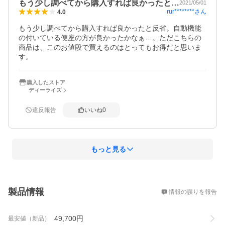
もう少し調べてから購入すれば良かったと…
2021/05/01
rur********
さん
4.0
もう少し調べてから購入すれば良かったと反省。自動機能
の付いている便座の方が良かったかなぁ…。ただこちらの
商品は、このお値段で買えるのはとってもお得だと思いま
す。
購入したストア
ディーライズ
違反報告
いいね
0
もっと見る
概要
製品情報
情報の誤りを報告
49,700
円
最安値（新品）