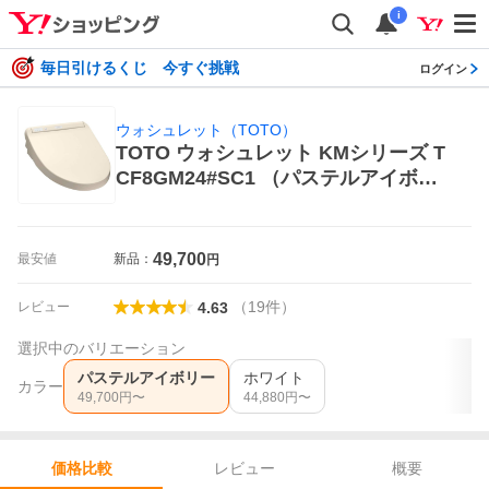
i
毎日引けるくじ 今すぐ挑戦
ログイン
ウォシュレット（TOTO）
TOTO ウォシュレット KMシリーズ T
CF8GM24#SC1 （パステルアイボリ
ー ） ウォシュレット（TOTO） 温水
洗浄便座、シャワートイレ
49,700
最安値
新品：
円
（
19
件
）
レビュー
4.63
選択中のバリエーション
パステルアイボリー
ホワイト
カラー
49,700
円〜
44,880
円〜
レビュー
概要
価格比較