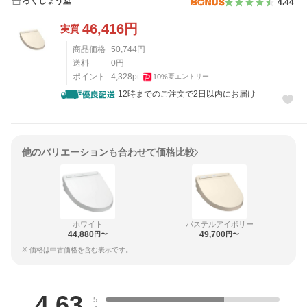
ろくしょう堂
4.44
46,416
円
実質
商品価格
50,744
円
送料
0
円
ポイント
4,328
pt
10
%
要エントリー
12時までのご注文で2日以内にお届け
他のバリエーションも合わせて価格比較
ホワイト
パステルアイボリー
44,880
49,700
円〜
円〜
※ 価格は中古価格を含む表示です。
レビュー
4.63
5