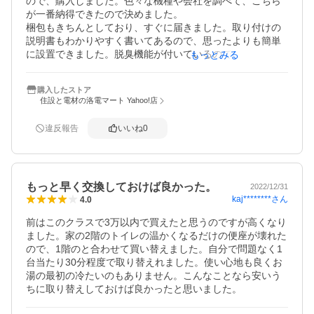
ので、購入しました。色々な機種や会社を調べて、こちら
が一番納得できたので決めました。

梱包もきちんとしており、すぐに届きました。取り付けの
説明書もわかりやすく書いてあるので、思ったよりも簡単
に設置できました。脱臭機能が付いているので、いままで
もっとみる
よりも臭いが気にならなくなりました。また、こちらの会
社を利用したいと思いました。
購入したストア
住設と電材の洛電マート Yahoo!店
違反報告
いいね
0
もっと早く交換しておけば良かった。
2022/12/31
kaj********
さん
4.0
前はこのクラスで3万以内で買えたと思うのですが高くなり
ました。家の2階のトイレの温かくなるだけの便座が壊れた
ので、1階のと合わせて買い替えました。自分で問題なく1
台当たり30分程度で取り替えれました。使い心地も良くお
湯の最初の冷たいのもありません。こんなことなら安いう
ちに取り替えしておけば良かったと思いました。