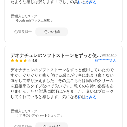
たような感じは残ります！でも手の臭いとか気にならない
もっとみる
です！それが嫌な人は綿棒とか何か使って塗るのもありか
もですね！ちなみに送料無料にしたかったので、5点まとめ
購入したストア
て購入しました！リピートしていきます！
Goodsaniaマック土居店
違反報告
いいね
6
デオナチュレのソフトストーンをずっと使…
2021/11/15
air********
さん
4.0
デオナチュレのソフトストーンをずっと使用していたので
すが、ぐりぐりと塗り付ける感じがワキにあまり良くない
気がして乗り換えました。その点こちらは固めのクリーム
を直接塗るタイプなので良いです。乾くのを待つ必要もあ
りません。ただ普通に脇汗はかきました。臭いはブロック
してくれていると感じます。気になるのは、ボディシャン
もっとみる
プーで2、3度洗ってもまだ残ってる感じがする点。場合に
よっては専用のクレンジングが必要な気もします。
購入したストア
くすりのレデイハートショップ
違反報告
いいね
12