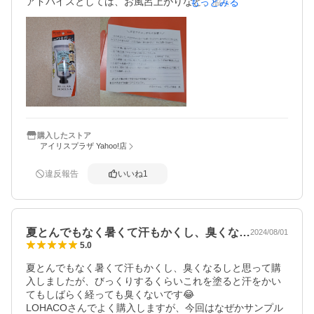
アドバイスとしては、お風呂上がりなど、脇を乾かしてか
もっとみる
ら、豆粒ぐらいの量を脇に伸ばすように塗るのがおすすめ
します🍀
購入したストア
アイリスプラザ Yahoo!店
違反報告
いいね
1
夏とんでもなく暑くて汗もかくし、臭くな…
2024/08/01
5.0
夏とんでもなく暑くて汗もかくし、臭くなるしと思って購
入しましたが、びっくりするくらいこれを塗ると汗をかい
てもしばらく経っても臭くないです😂

LOHACOさんでよく購入しますが、今回はなぜかサンプル