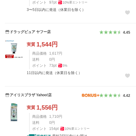
ポイント
97
pt
10
%
要エントリー
3〜5日以内に発送（休業日を除く）
ドラッグピュア ヤフー店
4.45
1,544
円
実質
商品価格
1,617
円
送料
0
円
ポイント
73
pt
5
%
11日以内に発送（休業日を除く）
アイリスプラザ Yahoo!店
4.42
1,556
円
実質
商品価格
1,710
円
送料
0
円
ポイント
154
pt
10
%
要エントリー