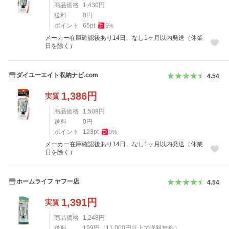
商品価格
1,430
円
送料
0
円
ポイント
65
pt
5
%
メーカー在庫確認後あり14日、なし1ヶ月以内発送（休業
日を除く）
ダイユーエイト収納ナビ.com
4.54
1,386
円
実質
商品価格
1,509
円
送料
0
円
ポイント
123
pt
9
%
メーカー在庫確認後あり14日、なし1ヶ月以内発送（休業
日を除く）
ホームライフ ヤフー店
4.54
1,391
円
実質
商品価格
1,248
円
送料
199
円
（
11,000
円以上で送料無料）