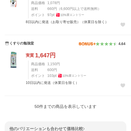
商品価格
1,078
円
送料
660
円
（
6,600
円以上で送料無料）
ポイント
97
pt
10
%
要エントリー
8日以内に発送（お取り寄せ販売）（休業日を除く）
くすりの勉強堂
4.64
1,647
円
実質
商品価格
1,150
円
送料
600
円
ポイント
103
pt
10
%
要エントリー
10日以内に発送（休業日を除く）
50
件までの商品を表示しています
他のバリエーションも合わせて価格比較