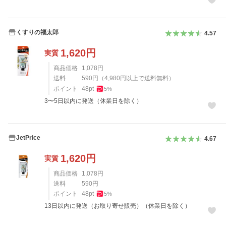
くすりの福太郎
4.57
1,620
円
実質
商品価格
1,078
円
送料
590
円
（
4,980
円以上で送料無料）
ポイント
48
pt
5
%
3〜5日以内に発送（休業日を除く）
JetPrice
4.67
1,620
円
実質
商品価格
1,078
円
送料
590
円
ポイント
48
pt
5
%
13日以内に発送（お取り寄せ販売）（休業日を除く）