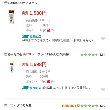
LOHACO by アスクル
1,580
円
実質
商品価格
1,078
円
送料
550
円
ポイント
48
pt
5
%
24時までのご注文で2日以内にお届け（休業日を除く）
みんなのお薬バリュープライス(みんなのお薬)
4.64
1,598
円
実質
商品価格
1,045
円
送料
600
円
ポイント
47
pt
5
%
最短2日以内にお届け（休業日を除く）
ドラッグつるみ屋
4.90