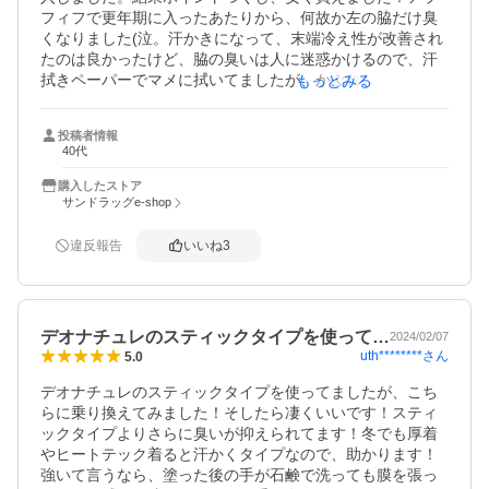
フィフで更年期に入ったあたりから、何故か左の脇だけ臭
くなりました(泣。汗かきになって、末端冷え性が改善され
たのは良かったけど、脇の臭いは人に迷惑かけるので、汗
拭きペーパーでマメに拭いてましたが、かぶれるようにな
もっとみる
ってしまいました。そんな時友人に勧められたのがこち
ら。ほんとに匂わなくなって、それから冬も常備してま
投稿者情報
す。個人差あると思いますが、私はお気に入り。半年ぐら
40代
いもつので、コスパも○
購入したストア
サンドラッグe-shop
違反報告
いいね
3
デオナチュレのスティックタイプを使って…
2024/02/07
uth********
さん
5.0
デオナチュレのスティックタイプを使ってましたが、こち
らに乗り換えてみました！そしたら凄くいいです！スティ
ックタイプよりさらに臭いが抑えられてます！冬でも厚着
やヒートテック着ると汗かくタイプなので、助かります！
強いて言うなら、塗った後の手が石鹸で洗っても膜を張っ