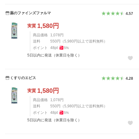
薬のファインズファルマ
4.57
1,580
円
実質
商品価格
1,078
円
送料
550
円
（
5,980
円以上で送料無料）
ポイント
48
pt
5
%
5日以内に発送（休業日を除く）
くすりのエビス
4.28
1,580
円
実質
商品価格
1,078
円
送料
550
円
（
5,980
円以上で送料無料）
ポイント
48
pt
5
%
5日以内に発送（休業日を除く）