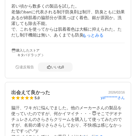
若い頃から数多くの製品を試した。

老舗のbanに代表される制汗防臭剤は制汗、防臭ともに効果
あるが綿肌着の脇部分が茶黒っぽく着色、銀が原因か。洗
濯しても除去不能。

で、これを使ってからは肌着着色は大幅に抑えられた。た
だし制汗機能は無い、あくまでも防臭。

もっとみる
数年前に処方変更されたようでペーストの粘度が下がっ
た。その分持続性は低下したようだが今のところ画期的製
購入したストア
キタバドラッグ
違反報告
いいね
8
出会えて良かった
2026/02/16
yzl********
さん
5.0
脇汗、ワキガに悩んでました。他のメーカーさんの製品を
使っていたのですが、何かイマイチ・・・😇そこでデオナ
チュレさんのさらさらクリームを購入して使ってみたので
すが、名前の通りさらさらしており、不快感は感じなかっ
たですっ(^-^)/
