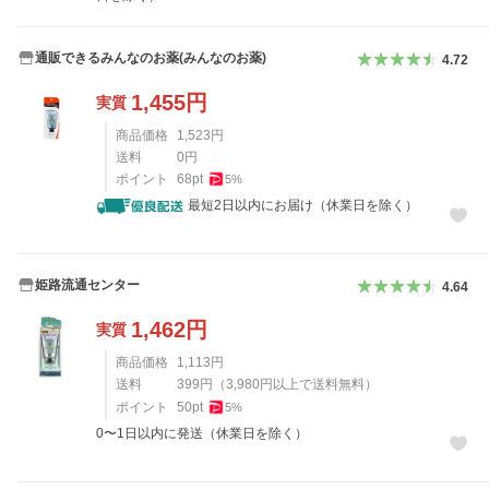
通販できるみんなのお薬(みんなのお薬)
4.72
1,455
円
実質
商品価格
1,523
円
送料
0
円
ポイント
68
pt
5
%
最短2日以内にお届け（休業日を除く）
姫路流通センター
4.64
1,462
円
実質
商品価格
1,113
円
送料
399
円
（
3,980
円以上で送料無料）
ポイント
50
pt
5
%
0〜1日以内に発送（休業日を除く）