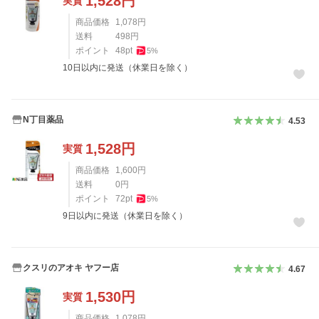
1,528
円
実質
商品価格
1,078
円
送料
498
円
ポイント
48
pt
5
%
10日以内に発送（休業日を除く）
N丁目薬品
4.53
1,528
円
実質
商品価格
1,600
円
送料
0
円
ポイント
72
pt
5
%
9日以内に発送（休業日を除く）
クスリのアオキ ヤフー店
4.67
1,530
円
実質
商品価格
1,078
円