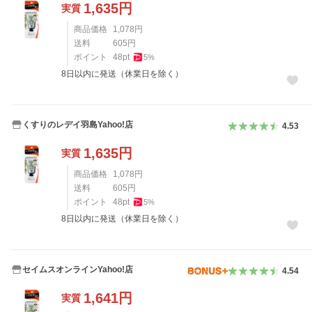
1,635
円
実質
商品価格
1,078
円
送料
605
円
ポイント
48
pt
5
%
8日以内に発送（休業日を除く）
くすりのレデイ羽島Yahoo!店
4.53
1,635
円
実質
商品価格
1,078
円
送料
605
円
ポイント
48
pt
5
%
8日以内に発送（休業日を除く）
セイムスオンラインYahoo!店
4.54
1,641
円
実質