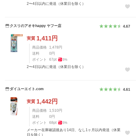
2〜4日以内に発送（休業日を除く）
クスリのアオキhappy ヤフー店
4.67
1,411
円
実質
商品価格
1,478
円
送料
0
円
ポイント
67
pt
5
%
2〜4日以内に発送（休業日を除く）
ダイユーエイト.com
4.61
1,442
円
実質
商品価格
1,510
円
送料
0
円
ポイント
68
pt
5
%
メーカー在庫確認後あり14日、なし1ヶ月以内発送（休業
日を除く）