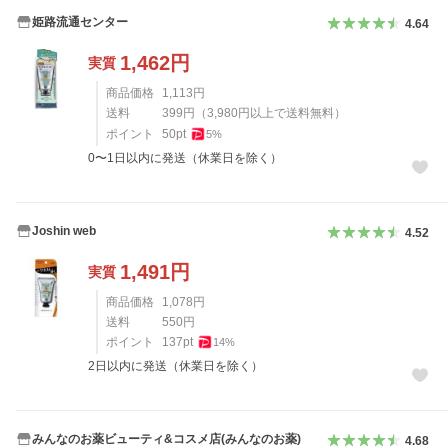
姫路流通センター
4.64
1,462
円
実質
商品価格
1,113
円
送料
399
円
（
3,980
円以上で送料無料）
ポイント
50
pt
5
%
0〜1日以内に発送（休業日を除く）
Joshin web
4.52
1,491
円
実質
商品価格
1,078
円
送料
550
円
ポイント
137
pt
14
%
2日以内に発送（休業日を除く）
みんなのお薬ビューティ&コスメ店(みんなのお薬)
4.68