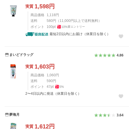
1,598
円
実質
商品価格
1,118
円
送料
580
円
（
11,000
円以上で送料無料）
ポイント
100
pt
10
%
要エントリー
最短2日以内にお届け（休業日を除く）
まいどドラッグ
4.86
1,603
円
実質
商品価格
1,060
円
送料
590
円
ポイント
47
pt
5
%
2〜4日以内に発送（休業日を除く）
夢海月
3.64
1,612
円
実質