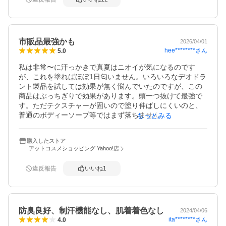
市販品最強かも
2026/04/01
hee********
さん
5.0
私は非常〜に汗っかきで真夏はニオイが気になるのです
が、これを塗ればほぼ1日匂いません。いろいろなデオドラ
ント製品を試しては効果が無く悩んでいたのですが、この
商品はぶっちぎりで効果があります。頭一つ抜けて最強で
す。ただテクスチャーが固いので塗り伸ばしにくいのと、
普通のボディーソープ等ではまず落ちません。クレンジン
もっとみる
グオイルを使うか何度か洗わないと絶対に落ちないです。
ただとにかく効果は高いのてそれは仕方ないかと。
購入したストア
アットコスメショッピング Yahoo!店
違反報告
いいね
1
防臭良好、制汗機能なし、肌着着色なし
2024/04/06
ita********
さん
4.0