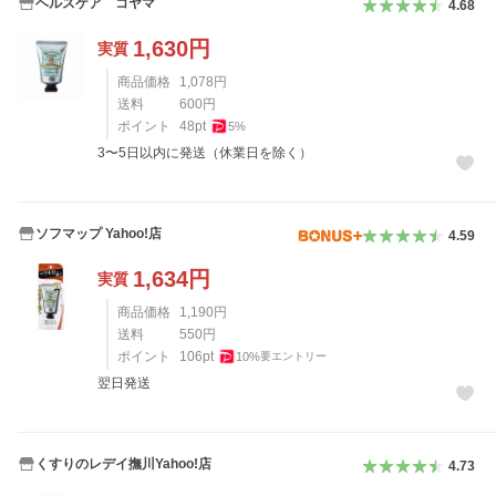
ヘルスケア コヤマ
4.68
1,630
円
実質
商品価格
1,078
円
送料
600
円
ポイント
48
pt
5
%
3〜5日以内に発送（休業日を除く）
ソフマップ Yahoo!店
4.59
1,634
円
実質
商品価格
1,190
円
送料
550
円
ポイント
106
pt
10
%
要エントリー
翌日発送
くすりのレデイ撫川Yahoo!店
4.73