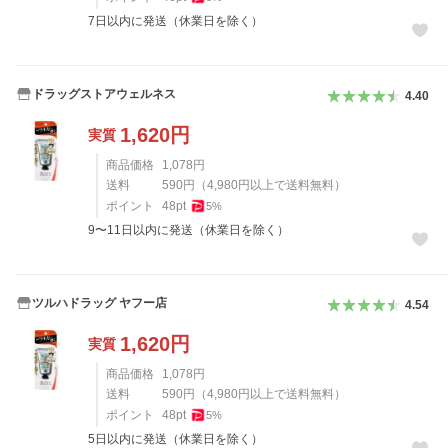
7日以内に発送（休業日を除く）
ドラッグストアウェルネス
4.40
1,620
円
実質
商品価格
1,078
円
送料
590
円
（
4,980
円以上で送料無料）
ポイント
48
pt
5
%
9〜11日以内に発送（休業日を除く）
ツルハドラッグ ヤフー店
4.54
1,620
円
実質
商品価格
1,078
円
送料
590
円
（
4,980
円以上で送料無料）
ポイント
48
pt
5
%
5日以内に発送（休業日を除く）