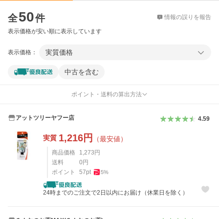
価格比較
50
全
件
情報の誤りを報告
表示価格が安い順に表示しています
実質価格
表示価格：
中古を含む
ポイント・送料の算出方法
アットツリーヤフー店
4.59
1,216
円
実質
（最安値）
商品価格
1,273
円
送料
0
円
ポイント
57
pt
5
%
24時までのご注文で2日以内にお届け（休業日を除く）