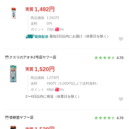
1,492
円
実質
商品価格
1,562
円
送料
0
円
ポイント
70
pt
5
%
最短2日以内にお届け（休業日を除く）
クスリのアオキ2号店ヤフー店
4.70
1,520
円
実質
商品価格
1,078
円
送料
490
円
（
5,000
円以上で送料無料）
ポイント
48
pt
5
%
2〜4日以内に発送（休業日を除く）
杏林堂ヤフー店
4.70