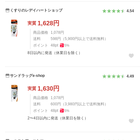
くすりのレデイハートショップ
4.54
1,628
円
実質
商品価格
1,078
円
送料
598
円
（
5,900
円以上で送料無料）
ポイント
48
pt
5
%
8日以内に発送（休業日を除く）
サンドラッグe-shop
4.49
1,630
円
実質
商品価格
1,078
円
送料
600
円
（
3,980
円以上で送料無料）
ポイント
48
pt
5
%
2〜4日以内に発送（休業日を除く）