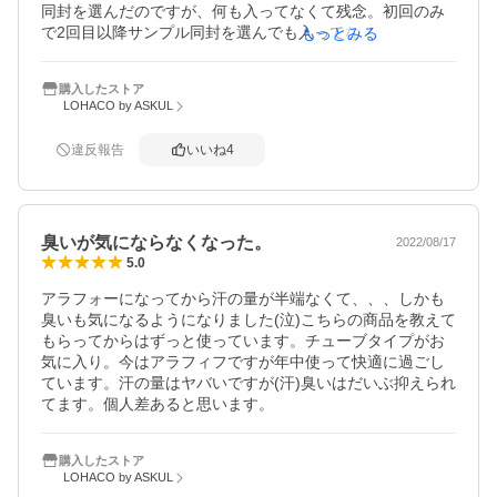
同封を選んだのですが、何も入ってなくて残念。初回のみ
で2回目以降サンプル同封を選んでも入ってなくて残念です
もっとみる
🤔🫧
購入したストア
LOHACO by ASKUL
違反報告
いいね
4
臭いが気にならなくなった。
2022/08/17
5.0
アラフォーになってから汗の量が半端なくて、、、しかも
臭いも気になるようになりました(泣)こちらの商品を教えて
もらってからはずっと使っています。チューブタイプがお
気に入り。今はアラフィフですが年中使って快適に過ごし
ています。汗の量はヤバいですが(汗)臭いはだいぶ抑えられ
てます。個人差あると思います。
購入したストア
LOHACO by ASKUL