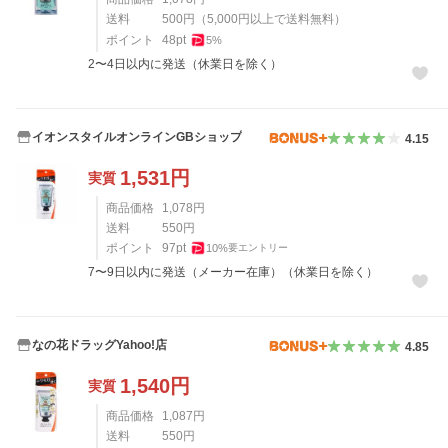
送料
500
円
（
5,000
円以上で送料無料）
ポイント
48
pt
5
%
2〜4日以内に発送（休業日を除く）
イオンスタイルオンラインGBショップ
4.15
1,531
円
実質
商品価格
1,078
円
送料
550
円
ポイント
97
pt
10
%
要エントリー
7〜9日以内に発送（メーカー在庫）（休業日を除く）
なの花ドラッグYahoo!店
4.85
1,540
円
実質
商品価格
1,087
円
送料
550
円