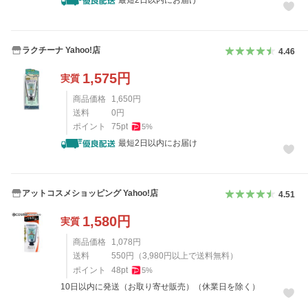
最短2日以内にお届け
ラクチーナ Yahoo!店
4.46
1,575
円
実質
商品価格
1,650
円
送料
0
円
ポイント
75
pt
5
%
最短2日以内にお届け
アットコスメショッピング Yahoo!店
4.51
1,580
円
実質
商品価格
1,078
円
送料
550
円
（
3,980
円以上で送料無料）
ポイント
48
pt
5
%
10日以内に発送（お取り寄せ販売）（休業日を除く）