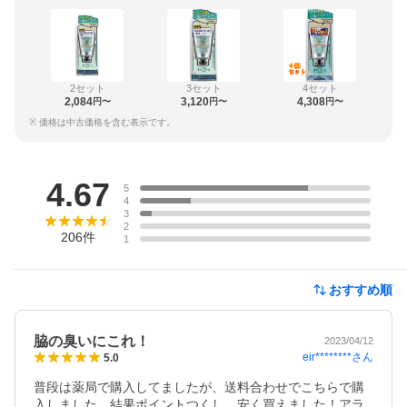
2セット
3セット
4セット
2,084
3,120
4,308
円〜
円〜
円〜
※ 価格は中古価格を含む表示です。
レビュー
4.67
5
4
3
2
206
件
1
おすすめ順
脇の臭いにこれ！
2023/04/12
eir********
さん
5.0
普段は薬局で購入してましたが、送料合わせでこちらで購
入しました。結果ポイントつくし、安く買えました！アラ