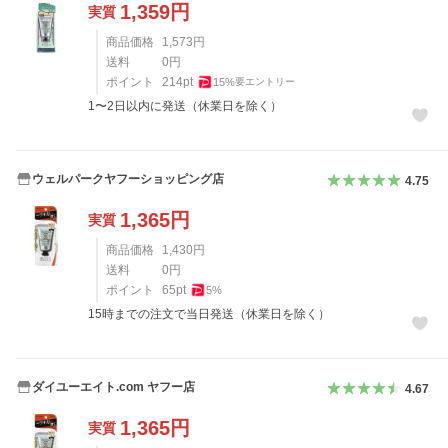
1,359
円
実質
商品価格
1,573
円
送料
0
円
ポイント
214
pt
15
%
要エントリー
1〜2日以内に発送（休業日を除く）
ウェルパークヤフーショッピング店
4.75
1,365
円
実質
商品価格
1,430
円
送料
0
円
ポイント
65
pt
5
%
15時までの注文で当日発送（休業日を除く）
ダイユーエイト.com ヤフー店
4.67
1,365
円
実質