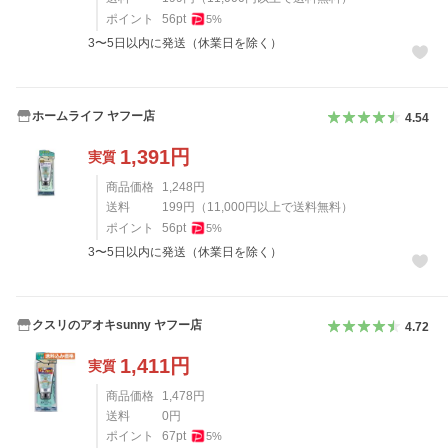
ポイント
56
pt
5
%
3〜5日以内に発送（休業日を除く）
ホームライフ ヤフー店
4.54
1,391
円
実質
商品価格
1,248
円
送料
199
円
（
11,000
円以上で送料無料）
ポイント
56
pt
5
%
3〜5日以内に発送（休業日を除く）
クスリのアオキsunny ヤフー店
4.72
1,411
円
実質
商品価格
1,478
円
送料
0
円
ポイント
67
pt
5
%