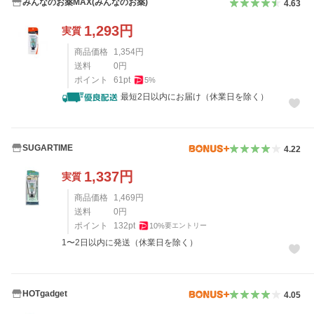
みんなのお薬MAX(みんなのお薬)
4.63
1,293
円
実質
商品価格
1,354
円
送料
0
円
ポイント
61
pt
5
%
最短2日以内にお届け（休業日を除く）
SUGARTIME
4.22
1,337
円
実質
商品価格
1,469
円
送料
0
円
ポイント
132
pt
10
%
要エントリー
1〜2日以内に発送（休業日を除く）
HOTgadget
4.05