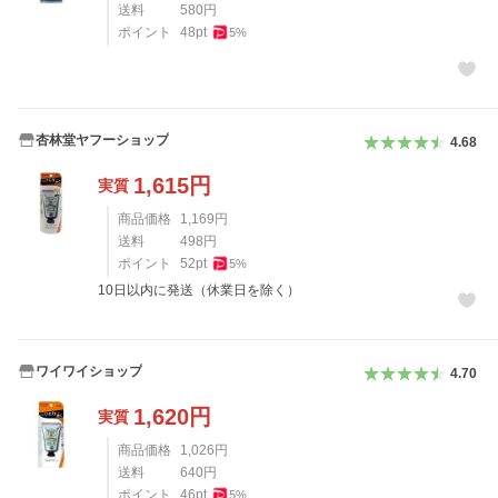
送料
580
円
ポイント
48
pt
5
%
杏林堂ヤフーショップ
4.68
1,615
円
実質
商品価格
1,169
円
送料
498
円
ポイント
52
pt
5
%
10日以内に発送（休業日を除く）
ワイワイショップ
4.70
1,620
円
実質
商品価格
1,026
円
送料
640
円
ポイント
46
pt
5
%