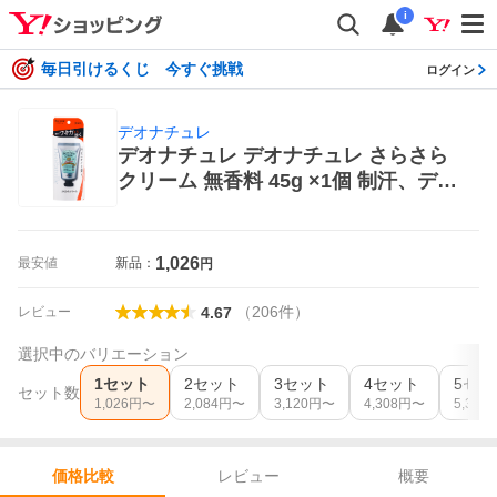
i
毎日引けるくじ 今すぐ挑戦
ログイン
デオナチュレ
デオナチュレ デオナチュレ さらさら
クリーム 無香料 45g ×1個 制汗、デオ
ドラント剤
1,026
最安値
新品：
円
（
206
件
）
レビュー
4.67
選択中のバリエーション
1セット
2セット
3セット
4セット
5セッ
セット数
1,026
円〜
2,084
円〜
3,120
円〜
4,308
円〜
5,390
レビュー
概要
価格比較