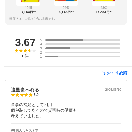
12個
24個
48個
3,164
6,148
13,284
円〜
円〜
円〜
※ 価格は中古価格を含む表示です。
レビュー
3.67
5
4
3
2
6
件
1
おすすめ順
適量食べれる
2025/06/10
5.0
食事の補足として利用

個包装してあるので災害時の備蓄も

考えていました。
購入したストア