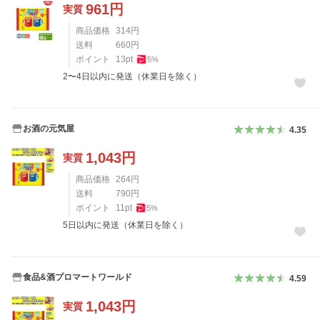
961
円
実質
商品価格
314
円
送料
660
円
ポイント
13
pt
5
%
2〜4日以内に発送（休業日を除く）
お酒の元気屋
4.35
1,043
円
実質
商品価格
264
円
送料
790
円
ポイント
11
pt
5
%
5日以内に発送（休業日を除く）
食品&酒プロマートワールド
4.59
1,043
円
実質