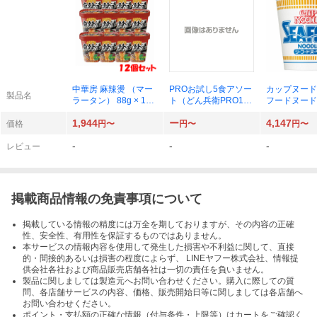
中華房 麻辣燙 （マー
PROお試し5食アソー
カップヌード
製品名
ラータン） 88g × 12
ト（どん兵衛PRO1食
フードヌードル
個
＋カップヌードルPR
20個
1,944
ー
4,147
O4種各1食）
価格
円〜
円〜
円〜
-
-
-
レビュー
掲載商品情報の免責事項について
掲載している情報の精度には万全を期しておりますが、その内容の正確
性、安全性、有用性を保証するものではありません。
本サービスの情報内容を使用して発生した損害や不利益に関して、直接
的・間接的あるいは損害の程度によらず、 LINEヤフー株式会社、情報提
供会社各社および商品販売店舗各社は一切の責任を負いません。
製品に関しましては製造元へお問い合わせください。購入に際しての質
問、各店舗サービスの内容、価格、販売開始日等に関しましては各店舗へ
お問い合わせください。
ポイント・支払額の正確な情報（付与条件・上限等）はカートをご確認く