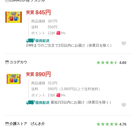
LOHACO by アスクル
845
円
実質
商品価格
307
円
送料
550
円
ポイント
12
pt
5
%
24時までのご注文で2日以内にお届け（休業日を除く）
ココデカウ
4.60
890
円
実質
商品価格
313
円
送料
590
円
（
3,980
円以上で送料無料）
ポイント
13
pt
5
%
最短2日以内にお届け（休業日を除く）
介護ストア げんき介
4.76