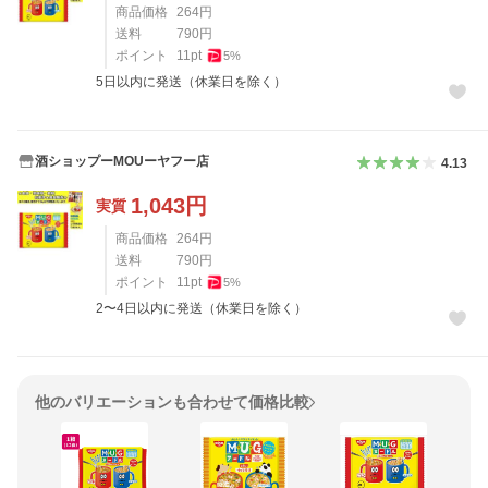
商品価格
264
円
送料
790
円
ポイント
11
pt
5
%
5日以内に発送（休業日を除く）
酒ショップーMOUーヤフー店
4.13
1,043
円
実質
商品価格
264
円
送料
790
円
ポイント
11
pt
5
%
2〜4日以内に発送（休業日を除く）
他のバリエーションも合わせて価格比較