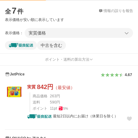
価格比較
7
全
件
情報の誤りを報告
表示価格が安い順に表示しています
実質価格
表示価格：
中古を含む
ポイント・送料の算出方法
JetPrice
4.67
842
円
実質
（最安値）
商品価格
263
円
送料
590
円
ポイント
11
pt
5
%
最短2日以内にお届け（休業日を除く）