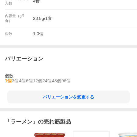
4食
入数
内容量（g/1
23.5g/1食
食）
1.0個
個数
バリエーション
個数
1個
3個
4個
6個
12個
24個
48個
96個
バリエーションを変更する
「
ラーメン
」の売れ筋製品