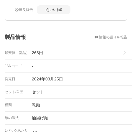
違反報告
いいね
0
概要
製品情報
情報の誤りを報告
263
円
最安値（新品）
-
JANコード
2024年03月25日
発売日
セット
セット/単品
乾麺
種類
油揚げ麺
麺の製法
1パックあたり