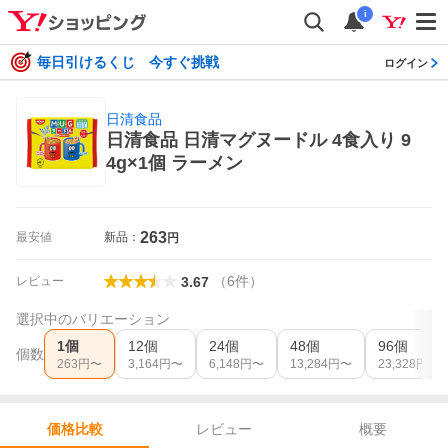
i
毎日引けるくじ 今すぐ挑戦
ログイン
日清食品
日清食品 日清マグヌードル 4食入り 9
4g×1個 ラーメン
263
最安値
新品：
円
（
6
件
）
レビュー
3.67
選択中のバリエーション
1個
12個
24個
48個
96個
個数
263
円〜
3,164
円〜
6,148
円〜
13,284
円〜
23,328
円〜
レビュー
概要
価格比較