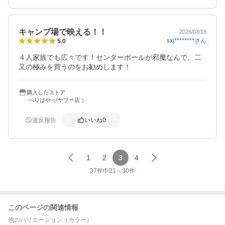
キャンプ場で映える！！
2026/03/18
sxj********
さん
5.0
４人家族でも広々です！センターポールが邪魔なんで、二
又の極みを買うのをお勧めします！
購入したストア
べりはやっ!ヤフー店
違反報告
いいね
0
1
2
3
4
37
件中
21
～
30
件
このページの関連情報
他のバリエーション（カラー）