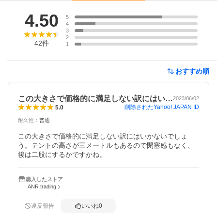
レビュー
4.50
5
4
3
2
42
件
1
おすすめ順
この大きさで価格的に満足しない訳にはい…
2023/06/02
削除されたYahoo! JAPAN ID
5.0
耐久性
：
普通
この大きさで価格的に満足しない訳にはいかないでしょ
う。テントの高さが三メートルもあるので閉塞感もなく、
後は二股にするかですかね。
購入したストア
ANR trading
違反報告
いいね
0