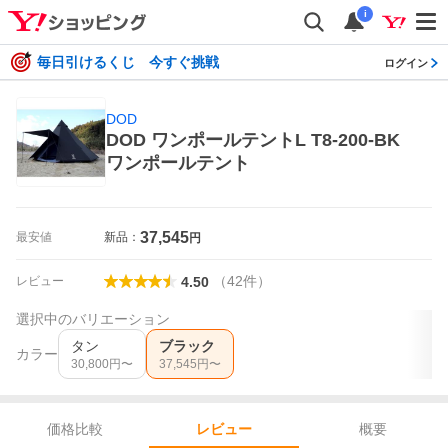
i
毎日引けるくじ 今すぐ挑戦
ログイン
DOD
DOD ワンポールテントL T8-200-BK
ワンポールテント
37,545
最安値
新品：
円
（
42
件
）
レビュー
4.50
選択中のバリエーション
タン
ブラック
カラー
30,800
円〜
37,545
円〜
価格比較
概要
レビュー