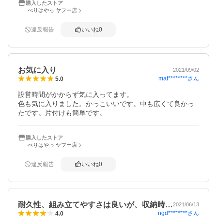
購入したストア
べりはやっ!ヤフー店
違反報告
いいね
0
お気に入り
2021/09/02
mat********
さん
5.0
設営時間がかからず気に入ってます。

色も気に入りました。かっこいいです。中も広くて良かっ
たです。片付けも簡単です。
購入したストア
べりはやっ!ヤフー店
違反報告
いいね
0
耐久性、組み立てやすさは良いが、収納時…
2021/06/13
ngd********
さん
4.0