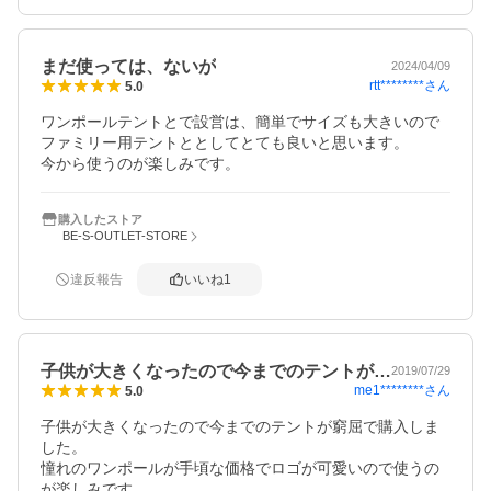
まだ使っては、ないが
2024/04/09
rtt********
さん
5.0
ワンポールテントとで設営は、簡単でサイズも大きいので
ファミリー用テントととしてとても良いと思います。

今から使うのが楽しみです。
購入したストア
BE-S-OUTLET-STORE
違反報告
いいね
1
子供が大きくなったので今までのテントが…
2019/07/29
me1********
さん
5.0
子供が大きくなったので今までのテントが窮屈で購入しま
した。

憧れのワンポールが手頃な価格でロゴが可愛いので使うの
が楽しみです。