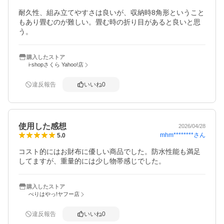
耐久性、組み立てやすさは良いが、収納時8角形ということ
もあり畳むのが難しい。畳む時の折り目があると良いと思
う。
購入したストア
i-shopさくら Yahoo!店
違反報告
いいね
0
使用した感想
2026/04/28
mhm********
さん
5.0
コスト的にはお財布に優しい商品でした。防水性能も満足
してますが、重量的には少し物帯感じでした。
購入したストア
べりはやっ!ヤフー店
違反報告
いいね
0