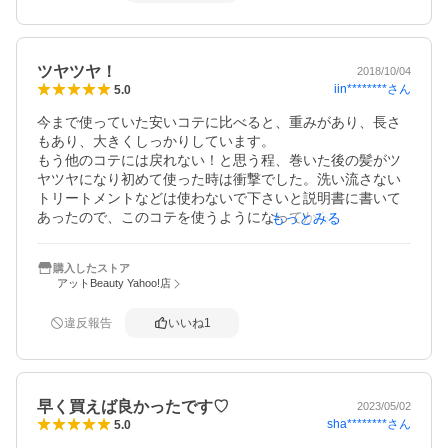
と、やや取り回しがしにくい感じはありますが慣れで気に
ツヤツヤ！
2018/10/04
iin********
さん
5.0
今まで使っていた安いコテに比べると、重みがあり、長さ
もあり、大きくしっかりしています。

もう他のコテには戻れない！と思う程、巻いた後の髪がツ
ヤツヤになり初めて使った時は衝撃でした。洗い流さない
トリートメントなどは使わないで下さいと説明書に書いて
あったので、このコテを使うようになってからは使ってい
もっとみる
ませんが、それでも驚きのツヤ感です！私にとってかなり
高い買い物でしたが、髪を痛めず巻けること、高いからこ
購入したストア
そ大切に壊さないように、。と丁寧に使っているので買っ
アットBeauty Yahoo!店
て満足しています。ただ、こちらのサイトで購入すると保
証は付いていないようです(^^;;
違反報告
いいね
1
早く買えば良かったです♡
2023/05/02
sha********
さん
5.0