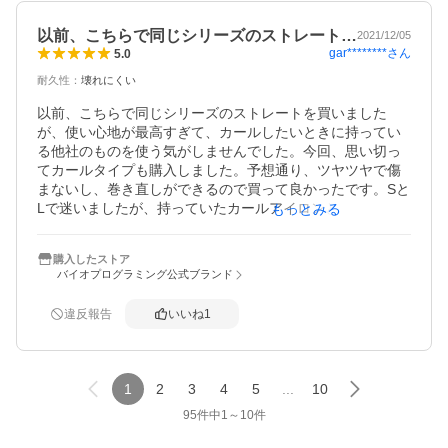
以前、こちらで同じシリーズのストレート…
2021/12/05
gar********
さん
5.0
耐久性
：
壊れにくい
以前、こちらで同じシリーズのストレートを買いました
が、使い心地が最高すぎて、カールしたいときに持ってい
る他社のものを使う気がしませんでした。今回、思い切っ
てカールタイプも購入しました。予想通り、ツヤツヤで傷
まないし、巻き直しができるので買って良かったです。Sと
Lで迷いましたが、持っていたカールアイロンと大きさが近
もっとみる
いLにしました。ロングヘアの私にはちょうど良かったで
す。
購入したストア
バイオプログラミング公式ブランド
違反報告
いいね
1
1
2
3
4
5
...
10
95
件中
1
～
10
件