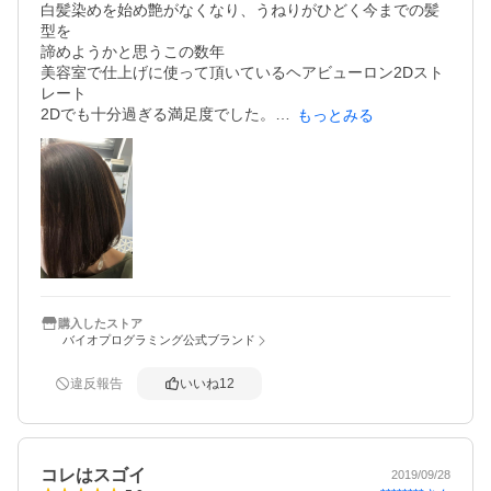
白髪染めを始め艶がなくなり、うねりがひどく今までの髪
型を

諦めようかと思うこの数年

美容室で仕上げに使って頂いているヘアビューロン2Dスト
レート

2Dでも十分過ぎる満足度でした。

もっとみる
ヘアビューロン 4D Plusなら更にいいんだろ～なぁと･･･

高額なため購入をためらい、ヤフオクとみらめっこな日々
でした。

臨時収入があり思い切ってヘアビューロン 4D Plus購
入！！

早く買えば良かったと毎日使う度に、ちらり鏡を見るたび
に

ニヤっとしています😊

年齢による髪のダメージに悩む皆様･･･

これから先の自分への投資と思い是非ご購入を♡
購入したストア
バイオプログラミング公式ブランド
違反報告
いいね
12
コレはスゴイ
2019/09/28