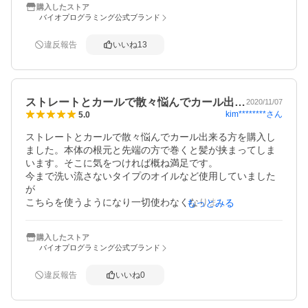
購入したストア
バイオプログラミング公式ブランド
違反報告
いいね
13
ストレートとカールで散々悩んでカール出…
2020/11/07
kim********
さん
5.0
ストレートとカールで散々悩んでカール出来る方を購入し
ました。本体の根元と先端の方で巻くと髪が挟まってしま
います。そこに気をつければ概ね満足です。

今まで洗い流さないタイプのオイルなど使用していました
が

こちらを使うようになり一切使わなくなりましたが

もっとみる
髪がぱさつくこともありません。

私はドライヤーもレプロナイザーに同時期に買い替えたの
購入したストア
で

バイオプログラミング公式ブランド
そちらの効果の方が高いのかもと思っています。
違反報告
いいね
0