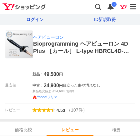
i
ログイン
ID新規取得
ヘアビューロン
Bioprogramming ヘアビューロン 4D
Plus ［カール］ L-type HBRCL4D-G
L-JP ヘアビューロン ヘアアイロン
49,500
新品：
円
24,900
最安値
中古：
目立った傷や汚れなし
円
新品最安値より
24,600
円お得
Yahoo!フリマ
（
107
件
）
レビュー
4.53
価格比較
概要
レビュー
レビュー