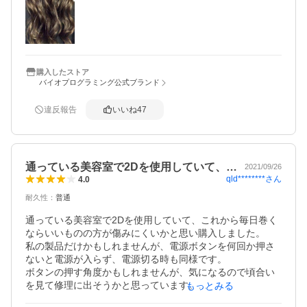
２日目。シャントリ後オイル有でドライヤー、140℃でカー
ル。見事な艶出る。カールは２〜３時間キープ。

３日目。シャントリ後オイル有、ドライヤーし過ぎないよ
う半乾燥。40〜80℃でゆっくり時間かけ伸ばす。その後10
購入したストア
バイオプログラミング公式ブランド
0℃でカール。髪柔らかくなり艶々。カール取れやすい。

４日目。シャントリ後オイル有り、タオルドライ後100℃ヘ
違反報告
いいね
47
アビューロンで伸ばしながら乾かしてみる。その後ワック
ス軽く付け180℃でカール。艶々でカールも持続。

結論。髪質が柔らかくスルンに変わった。艶は元々無いの
通っている美容室で2Dを使用していて、…
2021/09/26
でちょいオイル付けで倍増。低温で時間かける方が髪質が
qld********
さん
4.0
変わる気がする。カールキープする時はワックス有の高温
耐久性
：
普通
で巻くとgood。大満足出来る逸品！
通っている美容室で2Dを使用していて、これから毎日巻く
ならいいものの方が傷みにくいかと思い購入しました。

私の製品だけかもしれませんが、電源ボタンを何回か押さ
ないと電源が入らず、電源切る時も同様です。

ボタンの押す角度かもしれませんが、気になるので頃合い
を見て修理に出そうかと思っています。

もっとみる
たしかにここ一ヶ月ほぼ毎日毛先を巻いていますが、すご