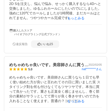
2D Sを注文し、悩んで悩み、せっかく購入するなら4Dへと
交換しました。ゆるふわカールにしたいのでLにしました。

強めに120℃でカールしましたが1時間後、まだカールはと
れてません。つやつやカール完成です♪

もっとみる
とれやすいとレビューもありますが髪質によるでしょう。

購入したストア
ちなみに私は、細い猫毛タイプで、縮毛かけて2週間です
バイオプログラミング公式ブランド
が、細いししくせ毛質なのでカールがつきやすいのだとお
もいます。

違反報告
いいね
15
製品登録できました♪
めちゃめちゃ良いです。美容師さんに買う…
2022/02/05
nat********
さん
5.0
めちゃめちゃ良いです。美容師さんに買うなら１日でも早
く使い始めた方が良いと言われてその日に買いました笑 ス
タイリング剤を何も付けなくてもツヤツヤです。本当に買
って良かったです。重さも正直全く感じませんし、巻く部
分の素材がサラッとしてて滑りが良く巻きやすいので力を
入れることなく使えます。普通の？コテで髪を痛ませるよ
もっとみる
り毎日使うならお高くても良いものを使った方が良いと実
感してます。おすすめです。