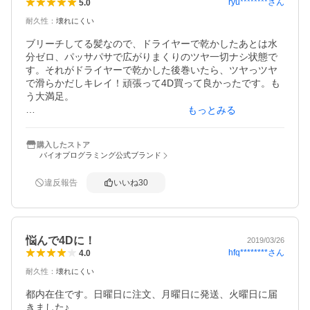
ryu********
さん
5.0
耐久性
：
壊れにくい
ブリーチしてる髪なので、ドライヤーで乾かしたあとは水
分ゼロ、パッサパサで広がりまくりのツヤ一切ナシ状態で
す。それがドライヤーで乾かした後巻いたら、ツヤっツヤ
で滑らかだしキレイ！頑張って4D買って良かったです。も
う大満足。

もっとみる
追記

私は朝巻く時間ないので、140℃で夜巻いて寝て次の日１日
購入したストア
カールもちます。ちなみにLですが、ガッツリ巻けるしスプ
バイオプログラミング公式ブランド
レーなどかけなくても全っ然もちます。胸までのロング、
髪太めで多いです。パーマもかかりやすい髪質なのでもち
違反報告
いいね
30
がいいのかもしれません。こんな髪質の人には本当にオス
スメ。
悩んで4Dに！
2019/03/26
hfq********
さん
4.0
耐久性
：
壊れにくい
都内在住です。日曜日に注文、月曜日に発送、火曜日に届
きました♪
