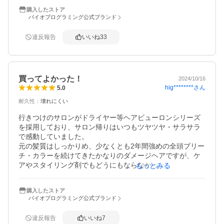
く傷んだと思うことはありません。

購入したストア
とはいえまだ一ヶ月でもありますので、今後も使い続けて
バイオプログラミング公式ブランド
様子を見て行きたいと思います。

カールは一度つくと取れにくいと思います。ワンカールだ
違反報告
いいね
33
けしかしていないのでそれ以外の場合はわかりませんが。

総じておすすめできるものです。メーカーのHPは胡散臭さ
があって怪しいですが（笑）、モノはいいと思います。
買ってよかった！
2024/10/16
hig********
さん
5.0
耐久性
：
壊れにくい
行きつけのサロンがドライヤー等ヘアビューロンシリーズ
を採用しており、サロン帰りはいつもツヤツヤ・サラサラ
で感動していました。

元の髪質はしっかりめ、少なくとも2年間強めの全頭ブリー
チ・カラーを続けてきたかなりのダメージヘアですが、ケ
アやスタイリング剤でもどうにもならなかった広がりや、
もっとみる
アイロン後のゴワつきが解消されます。

科学的にツッコミどころはあるのかもしれませんが、実際
購入したストア
の仕上がりが納得でき髪がサラツヤで気分もアガるので買
バイオプログラミング公式ブランド
って良かったです。

エイジングヘアでお悩みの方にも良いかなと思います。

違反報告
いいね
7
最近の温度の上がるスピードや本体の軽さに慣れている