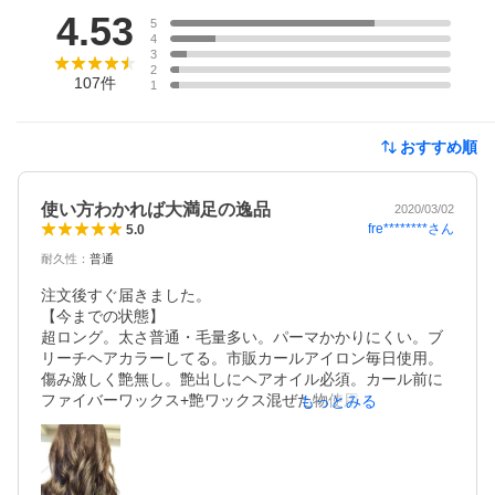
4.53
5
4
3
2
107
件
1
おすすめ順
使い方わかれば大満足の逸品
2020/03/02
fre********
さん
5.0
耐久性
：
普通
注文後すぐ届きました。

【今までの状態】

超ロング。太さ普通・毛量多い。パーマかかりにくい。ブ
リーチヘアカラーしてる。市販カールアイロン毎日使用。
傷み激しく艶無し。艶出しにヘアオイル必須。カール前に
ファイバーワックス+艶ワックス混ぜた物使用。

もっとみる
【ヘアビューロン使用して】

１日目。シャントリ後オイル無でドライヤー、ヘアビュー
ロン160℃でカール。普通のアイロンよりはしっとり。艶々
にはならず。
