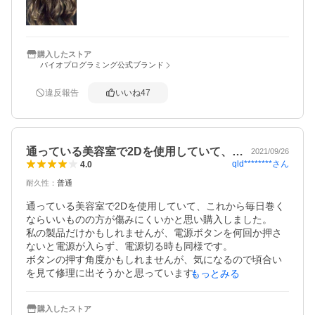
２日目。シャントリ後オイル有でドライヤー、140℃でカー
ル。見事な艶出る。カールは２〜３時間キープ。

３日目。シャントリ後オイル有、ドライヤーし過ぎないよ
う半乾燥。40〜80℃でゆっくり時間かけ伸ばす。その後10
購入したストア
バイオプログラミング公式ブランド
0℃でカール。髪柔らかくなり艶々。カール取れやすい。

４日目。シャントリ後オイル有り、タオルドライ後100℃ヘ
違反報告
いいね
47
アビューロンで伸ばしながら乾かしてみる。その後ワック
ス軽く付け180℃でカール。艶々でカールも持続。

結論。髪質が柔らかくスルンに変わった。艶は元々無いの
通っている美容室で2Dを使用していて、…
2021/09/26
でちょいオイル付けで倍増。低温で時間かける方が髪質が
qld********
さん
4.0
変わる気がする。カールキープする時はワックス有の高温
耐久性
：
普通
で巻くとgood。大満足出来る逸品！
通っている美容室で2Dを使用していて、これから毎日巻く
ならいいものの方が傷みにくいかと思い購入しました。

私の製品だけかもしれませんが、電源ボタンを何回か押さ
ないと電源が入らず、電源切る時も同様です。

ボタンの押す角度かもしれませんが、気になるので頃合い
を見て修理に出そうかと思っています。

もっとみる
たしかにここ一ヶ月ほぼ毎日毛先を巻いていますが、すご
く傷んだと思うことはありません。

購入したストア
とはいえまだ一ヶ月でもありますので、今後も使い続けて