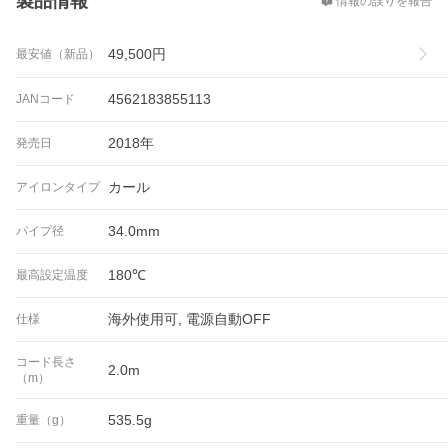
製品情報
情報の誤りを報告
49,500
円
最安値（新品）
4562183855113
JANコード
2018年
発売日
カール
アイロンタイプ
34.0mm
パイプ径
180℃
最高設定温度
海外使用可, 電源自動OFF
仕様
コード長さ
2.0m
（m）
535.5g
重量（g）