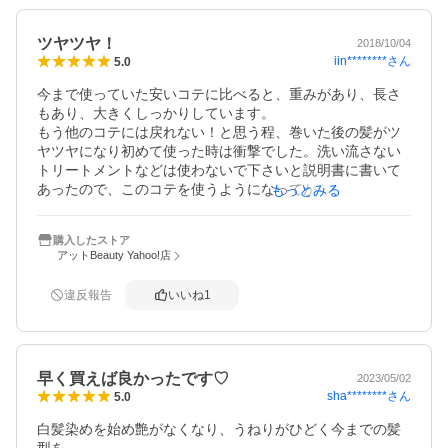
ツヤツヤ！
2018/10/04
iin********
さん
5.0
今まで使っていた安いコテに比べると、重みがあり、長さ
もあり、大きくしっかりしています。

もう他のコテには戻れない！と思う程、巻いた後の髪がツ
ヤツヤになり初めて使った時は衝撃でした。洗い流さない
トリートメントなどは使わないで下さいと説明書に書いて
あったので、このコテを使うようになってからは使ってい
もっとみる
ませんが、それでも驚きのツヤ感です！私にとってかなり
高い買い物でしたが、髪を痛めず巻けること、高いからこ
購入したストア
そ大切に壊さないように、。と丁寧に使っているので買っ
アットBeauty Yahoo!店
て満足しています。ただ、こちらのサイトで購入すると保
証は付いていないようです(^^;;
違反報告
いいね
1
早く買えば良かったです♡
2023/05/02
sha********
さん
5.0
白髪染めを始め艶がなくなり、うねりがひどく今までの髪