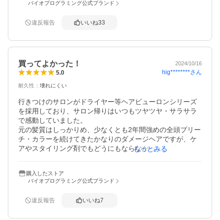
バイオプログラミング公式ブランド
様子を見て行きたいと思います。

カールは一度つくと取れにくいと思います。ワンカールだ
違反報告
いいね
33
けしかしていないのでそれ以外の場合はわかりませんが。

総じておすすめできるものです。メーカーのHPは胡散臭さ
があって怪しいですが（笑）、モノはいいと思います。
買ってよかった！
2024/10/16
hig********
さん
5.0
耐久性
：
壊れにくい
行きつけのサロンがドライヤー等ヘアビューロンシリーズ
を採用しており、サロン帰りはいつもツヤツヤ・サラサラ
で感動していました。

元の髪質はしっかりめ、少なくとも2年間強めの全頭ブリー
チ・カラーを続けてきたかなりのダメージヘアですが、ケ
アやスタイリング剤でもどうにもならなかった広がりや、
もっとみる
アイロン後のゴワつきが解消されます。

科学的にツッコミどころはあるのかもしれませんが、実際
購入したストア
の仕上がりが納得でき髪がサラツヤで気分もアガるので買
バイオプログラミング公式ブランド
って良かったです。

エイジングヘアでお悩みの方にも良いかなと思います。

違反報告
いいね
7
最近の温度の上がるスピードや本体の軽さに慣れている
と、やや取り回しがしにくい感じはありますが慣れで気に