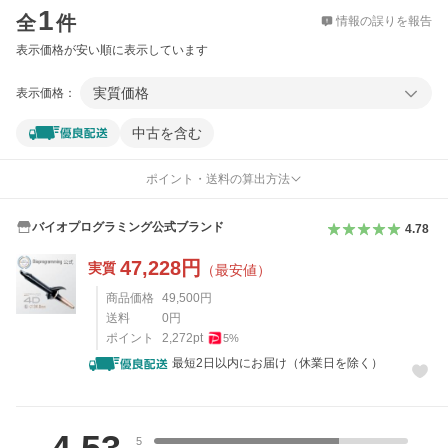
1
全
件
情報の誤りを報告
表示価格が安い順に表示しています
実質価格
表示価格：
中古を含む
ポイント・送料の算出方法
バイオプログラミング公式ブランド
4.78
47,228
円
実質
（最安値）
商品価格
49,500
円
送料
0
円
ポイント
2,272
pt
5
%
最短2日以内にお届け（休業日を除く）
レビュー
5