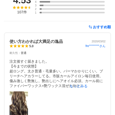
4.53
4
3
2
107
件
1
おすすめ順
使い方わかれば大満足の逸品
2020/03/02
fre********
さん
5.0
耐久性
：
普通
注文後すぐ届きました。

【今までの状態】

超ロング。太さ普通・毛量多い。パーマかかりにくい。ブ
リーチヘアカラーしてる。市販カールアイロン毎日使用。
傷み激しく艶無し。艶出しにヘアオイル必須。カール前に
ファイバーワックス+艶ワックス混ぜた物使用。

もっとみる
【ヘアビューロン使用して】

１日目。シャントリ後オイル無でドライヤー、ヘアビュー
ロン160℃でカール。普通のアイロンよりはしっとり。艶々
にはならず。
