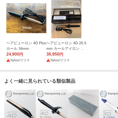
ヘアビューロン 4D Plus
ヘアビューロン 4D 26.5
カール 34mm
mm カールアイロン リ
24,900
ュミエリーナ コテ
36,950
円
円
Yahoo!フリマ
Yahoo!フリマ
よく一緒に見られている類似製品