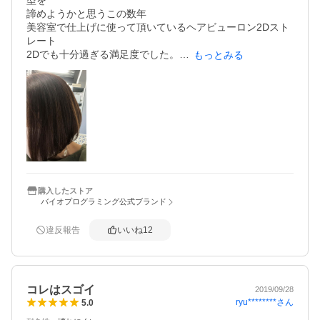
型を

諦めようかと思うこの数年

美容室で仕上げに使って頂いているヘアビューロン2Dスト
レート

2Dでも十分過ぎる満足度でした。

もっとみる
ヘアビューロン 4D Plusなら更にいいんだろ～なぁと･･･

高額なため購入をためらい、ヤフオクとみらめっこな日々
でした。

臨時収入があり思い切ってヘアビューロン 4D Plus購
入！！

早く買えば良かったと毎日使う度に、ちらり鏡を見るたび
に

ニヤっとしています😊

年齢による髪のダメージに悩む皆様･･･

これから先の自分への投資と思い是非ご購入を♡
購入したストア
バイオプログラミング公式ブランド
違反報告
いいね
12
コレはスゴイ
2019/09/28
ryu********
さん
5.0