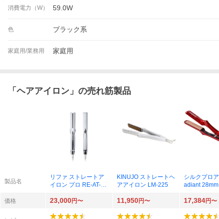
59.0W
消費電力（W）
ブラック系
色
家庭用
家庭用/業務用
「
ヘアアイロン
」の売れ筋製品
リファ ストレートア
KINUJO ストレートヘ
シルクプロア
製品名
イロン プロ RE-AT-02
アアイロン LM-225
adiant 28
A（ホワイト）
（レッド）
23,000
11,950
17,384
価格
円〜
円〜
円〜