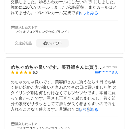
交換しました。ゆるふわカールにしたいのでLにしました。

強めに120℃でカールしましたが1時間後、まだカールはと
れてません。つやつやカール完成です♪

もっとみる
とれやすいとレビューもありますが髪質によるでしょう。

購入したストア
ちなみに私は、細い猫毛タイプで、縮毛かけて2週間です
バイオプログラミング公式ブランド
が、細いししくせ毛質なのでカールがつきやすいのだとお
もいます。

違反報告
いいね
15
製品登録できました♪
めちゃめちゃ良いです。美容師さんに買う…
2022/02/05
nat********
さん
5.0
めちゃめちゃ良いです。美容師さんに買うなら１日でも早
く使い始めた方が良いと言われてその日に買いました笑 ス
タイリング剤を何も付けなくてもツヤツヤです。本当に買
って良かったです。重さも正直全く感じませんし、巻く部
分の素材がサラッとしてて滑りが良く巻きやすいので力を
入れることなく使えます。普通の？コテで髪を痛ませるよ
もっとみる
り毎日使うならお高くても良いものを使った方が良いと実
感してます。おすすめです。
購入したストア
バイオプログラミング公式ブランド