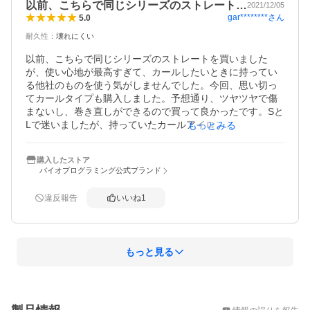
以前、こちらで同じシリーズのストレート…
2021/12/05
gar********
さん
5.0
耐久性
：
壊れにくい
以前、こちらで同じシリーズのストレートを買いました
が、使い心地が最高すぎて、カールしたいときに持ってい
る他社のものを使う気がしませんでした。今回、思い切っ
てカールタイプも購入しました。予想通り、ツヤツヤで傷
まないし、巻き直しができるので買って良かったです。Sと
Lで迷いましたが、持っていたカールアイロンと大きさが近
もっとみる
いLにしました。ロングヘアの私にはちょうど良かったで
す。
購入したストア
バイオプログラミング公式ブランド
違反報告
いいね
1
もっと見る
概要