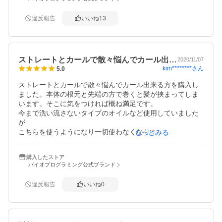
違反報告
いいね
13
ストレートとカールで散々悩んでカール出…
2020/11/07
kim********
さん
5.0
ストレートとカールで散々悩んでカール出来る方を購入し
ました。本体の根元と先端の方で巻くと髪が挟まってしま
います。そこに気をつければ概ね満足です。

今まで洗い流さないタイプのオイルなど使用していました
が

こちらを使うようになり一切使わなくなりましたが

もっとみる
髪がぱさつくこともありません。

私はドライヤーもレプロナイザーに同時期に買い替えたの
購入したストア
で

バイオプログラミング公式ブランド
そちらの効果の方が高いのかもと思っています。
違反報告
いいね
0