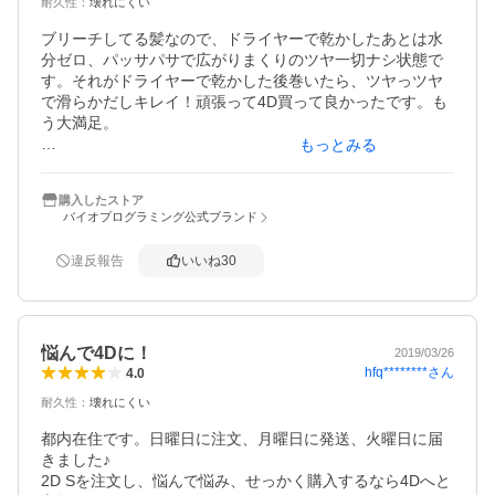
耐久性
：
壊れにくい
ブリーチしてる髪なので、ドライヤーで乾かしたあとは水
分ゼロ、パッサパサで広がりまくりのツヤ一切ナシ状態で
す。それがドライヤーで乾かした後巻いたら、ツヤっツヤ
で滑らかだしキレイ！頑張って4D買って良かったです。も
う大満足。

もっとみる
追記

私は朝巻く時間ないので、140℃で夜巻いて寝て次の日１日
購入したストア
カールもちます。ちなみにLですが、ガッツリ巻けるしスプ
バイオプログラミング公式ブランド
レーなどかけなくても全っ然もちます。胸までのロング、
髪太めで多いです。パーマもかかりやすい髪質なのでもち
違反報告
いいね
30
がいいのかもしれません。こんな髪質の人には本当にオス
スメ。
悩んで4Dに！
2019/03/26
hfq********
さん
4.0
耐久性
：
壊れにくい
都内在住です。日曜日に注文、月曜日に発送、火曜日に届
きました♪

2D Sを注文し、悩んで悩み、せっかく購入するなら4Dへと