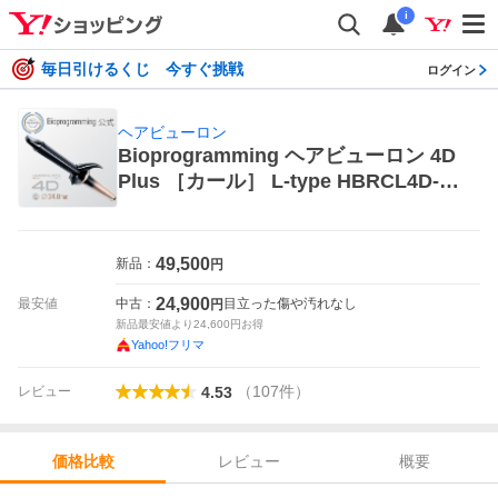
i
毎日引けるくじ 今すぐ挑戦
ログイン
ヘアビューロン
Bioprogramming ヘアビューロン 4D
Plus ［カール］ L-type HBRCL4D-G
L-JP ヘアビューロン ヘアアイロン
49,500
新品：
円
24,900
最安値
中古：
目立った傷や汚れなし
円
新品最安値より
24,600
円お得
Yahoo!フリマ
（
107
件
）
レビュー
4.53
レビュー
概要
価格比較
価格比較