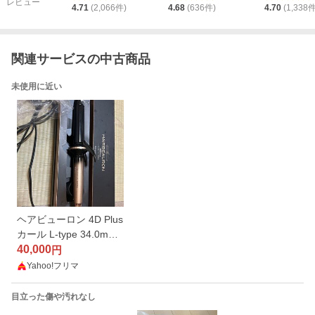
レビュー
4.71
(
2,066
件)
4.68
(
636
件)
4.70
(
1,338
件
関連サービスの中古商品
未使用に近い
ヘアビューロン 4D Plus
カール L-type 34.0mm
HAIRBEAURON
40,000
円
Yahoo!フリマ
目立った傷や汚れなし