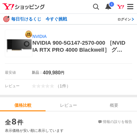
i
毎日引けるくじ 今すぐ挑戦
ログイン
NVIDIA
NVIDIA 900-5G147-2570-000 ［NVID
IA RTX PRO 4000 Blackwell］ グラ
フィックボード、ビデオカード
409,980
最安値
新品：
円
（
1
件
）
レビュー
レビュー
概要
価格比較
価格比較
8
全
件
情報の誤りを報告
表示価格が安い順に表示しています