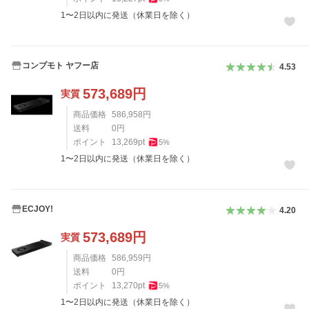
1〜2日以内に発送（休業日を除く）
コンプモト ヤフー店
4.53
573,689
円
実質
商品価格
586,958
円
送料
0
円
ポイント
13,269
pt
5
%
1〜2日以内に発送（休業日を除く）
ECJOY!
4.20
573,689
円
実質
商品価格
586,959
円
送料
0
円
ポイント
13,270
pt
5
%
1〜2日以内に発送（休業日を除く）