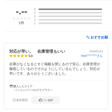
レビュー
-.--
5
4
3
2
1
件
1
おすすめ順
対応が早い。 在庫管理もいい
2026/01/23
mas********
さん
5.0
在庫がなくなるとすぐ掲載を閉じるので安心。在庫管理が
徹底しているのでそのようにしているんでしょう。対応が
早いです。ありがとうございました。
購入したストア
パソコンパーツのグラプラス
違反報告
いいね
0