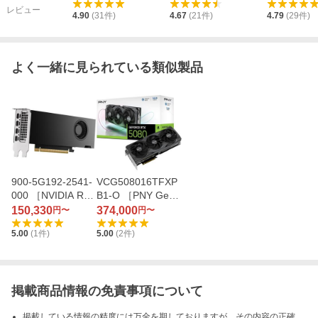
レビュー
4.90
(
31
件)
4.67
(
21
件)
4.79
(
29
件)
よく一緒に見られている類似製品
900-5G192-2541-
VCG508016TFXP
000 ［NVIDIA RTX
B1-O ［PNY GeFo
2000 Ada 世代］
rce RTX 5080 Ove
150,330
374,000
円〜
円〜
rclocked Triple Fa
5.00
(
1
件)
5.00
(
2
件)
n GPU］
掲載商品情報の免責事項について
掲載している情報の精度には万全を期しておりますが、その内容の正確