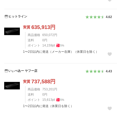
ヒットライン
4.62
635,913
円
実質
商品価格
650,072
円
送料
0
円
ポイント
14,159
pt
5
%
1〜2日以内に発送（メーカー在庫）（休業日を除く）
いぃべあー ヤフー店
4.43
737,588
円
実質
商品価格
753,201
円
送料
0
円
ポイント
15,613
pt
5
%
1〜2日以内に発送（休業日を除く）