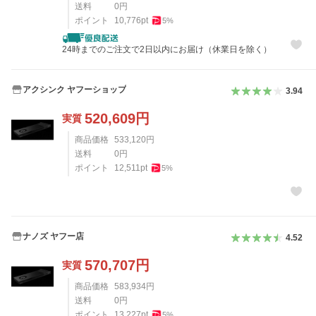
送料
0
円
ポイント
10,776
pt
5
%
24時までのご注文で2日以内にお届け（休業日を除く）
アクシンク ヤフーショップ
3.94
520,609
円
実質
商品価格
533,120
円
送料
0
円
ポイント
12,511
pt
5
%
ナノズ ヤフー店
4.52
570,707
円
実質
商品価格
583,934
円
送料
0
円
ポイント
13,227
pt
5
%