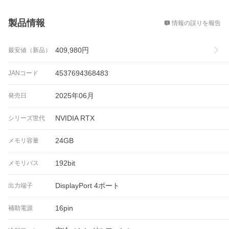
概要
製品情報
情報の誤りを報告
409,980
円
最安値（新品）
4537694368483
JANコード
2025年06月
発売日
NVIDIA RTX
シリーズ世代
24GB
メモリ容量
192bit
メモリバス
DisplayPort 4ポート
出力端子
16pin
補助電源