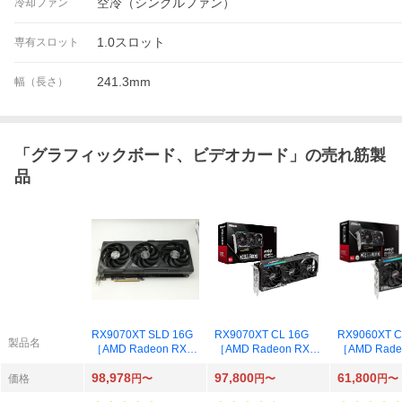
空冷（シングルファン）
冷却ファン
1.0スロット
専有スロット
241.3mm
幅（長さ）
「
グラフィックボード、ビデオカード
」の売れ筋製
品
RX9070XT SLD 16G
RX9070XT CL 16G
RX9060XT C
製品名
［AMD Radeon RX 9
［AMD Radeon RX 9
［AMD Rade
070 XT Steel Legend
070 XT Challenger 16
060 XT Chall
98,978
97,800
61,800
Dark 16GB］
GB］
GB OC］
価格
円〜
円〜
円〜