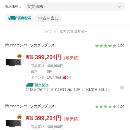
実質価格
表示価格：
中古を含む
ポイント・送料の算出方法
パソコンパーツのグラプラス
4.90
399,204
円
実質
（最安値）
商品価格
409,980
円
送料
0
円
ポイント
10,776
pt
5
%
24時までのご注文で2日以内にお届け（休業日を除く）
パソコンパーツのグラプラス
4.90
399,204
円
実質
（最安値）
商品価格
409,980
円