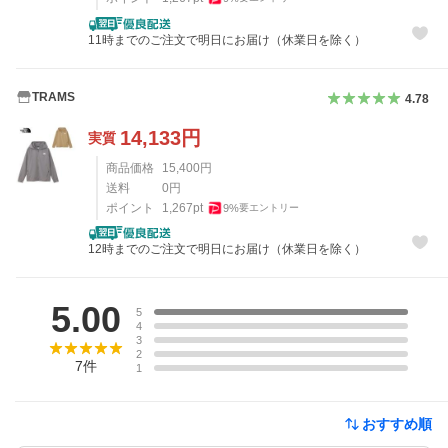
11時までのご注文で明日にお届け（休業日を除く）
TRAMS
4.78
14,133
円
実質
商品価格
15,400
円
送料
0
円
ポイント
1,267
pt
9
%
要エントリー
12時までのご注文で明日にお届け（休業日を除く）
レビュー
5.00
5
4
3
2
7
件
1
おすすめ順