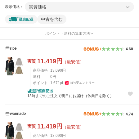
実質価格
表示価格：
中古を含む
ポイント・送料の算出方法
ripe
4.60
11,419
円
実質
（最安値）
商品価格
13,090
円
送料
0
円
ポイント
1,671
pt
14
%
要エントリー
13時までのご注文で明日にお届け（休業日を除く）
wannado
4.74
11,419
円
実質
（最安値）
商品価格
13,090
円