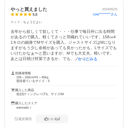
やっと買えました
2024/05/25
cow********
さん
5.0
サイズ
：
ちょうどよい
去年から欲しくて欲しくて・・・仕事で毎日外に出る時間
があるので購入。軽くてさっと羽織れていいです。158㎝4
1キロの細身でMサイズを購入。ジャストサイズはMになり
ますがもう少し余裕があっても良かったかも。Lサイズでも
いけたかなぁ〜と思いますが、Mでも大丈夫。軽いです。
あとは日焼け対策できるか、でも、ノースフェイスなら大
もっとみる
丈夫だと信じています笑
投稿者情報
156～160cm/41～45kg
普段着ているサイズ：S
購入した商品
色/[3]ティングレー(TI)、サイズ/M
購入したストア
wannado
違反報告
いいね
2