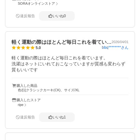
SORAオンラインストア
違反報告
いいね
0
軽く運動の際はほとんど毎日これを着てい…
2026/04/01
bbq********
さん
5.0
軽く運動の際はほとんど毎日これを着ています。

洗濯はネットにいれておこなっていますが質感も変わらず
質もいいです
購入した商品
色/[1]クラシックカーキ(CK)、サイズ/XL
購入したストア
ripe
違反報告
いいね
1