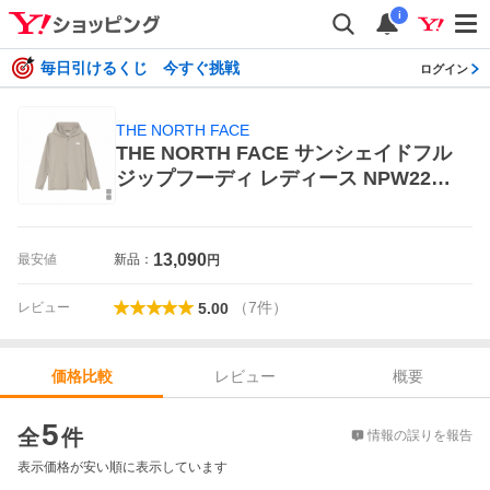
i
毎日引けるくじ 今すぐ挑戦
ログイン
THE NORTH FACE
THE NORTH FACE サンシェイドフル
ジップフーディ レディース NPW2243
5
13,090
最安値
新品：
円
（
7
件
）
レビュー
5.00
レビュー
概要
価格比較
価格比較
5
全
件
情報の誤りを報告
表示価格が安い順に表示しています