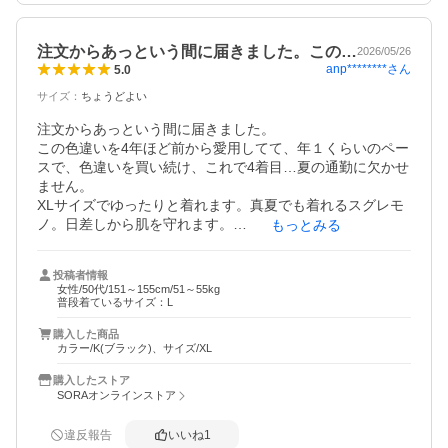
注文からあっという間に届きました。この…
2026/05/26
anp********
さん
5.0
サイズ
：
ちょうどよい
注文からあっという間に届きました。

この色違いを4年ほど前から愛用してて、年１くらいのペー
スで、色違いを買い続け、これで4着目…夏の通勤に欠かせ
ません。

XLサイズでゆったりと着れます。真夏でも着れるスグレモ
ノ。日差しから肌を守れます。

もっとみる
今回はブラックにしました。サイズが残っているお店があ
まりなく、在庫があって助かりました。
投稿者情報
女性/50代/151～155cm/51～55kg
普段着ているサイズ：L
購入した商品
カラー/K(ブラック)、サイズ/XL
購入したストア
SORAオンラインストア
違反報告
いいね
1