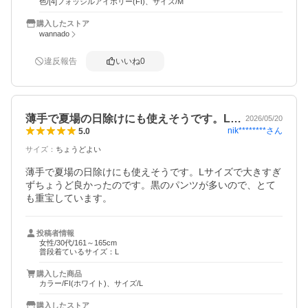
色/[4]フォッシルアイボリー(FI)、サイズ/M
購入したストア
wannado
違反報告
いいね
0
薄手で夏場の日除けにも使えそうです。L…
2026/05/20
nik********
さん
5.0
サイズ
：
ちょうどよい
薄手で夏場の日除けにも使えそうです。Lサイズで大きすぎ
ずちょうど良かったのです。黒のパンツが多いので、とて
も重宝しています。
投稿者情報
女性/30代/161～165cm
普段着ているサイズ：L
購入した商品
カラー/FI(ホワイト)、サイズ/L
購入したストア