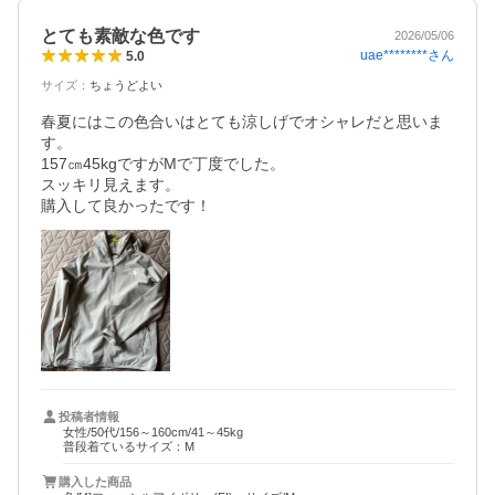
とても素敵な色です
2026/05/06
uae********
さん
5.0
サイズ
：
ちょうどよい
春夏にはこの色合いはとても涼しげでオシャレだと思いま
す。

157㎝45kgですがMで丁度でした。

スッキリ見えます。

購入して良かったです！
投稿者情報
女性/50代/156～160cm/41～45kg
普段着ているサイズ：M
購入した商品