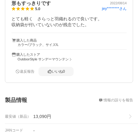
形もすっきりです
2022/08/14
jey********
さん
5.0
とても軽く　さらっと羽織れるので良いです。

収納袋が付いていないのが残念でした。
購入した商品
カラー/ブラック、サイズ/L
購入したストア
OutdoorStyle サンデーマウンテン
違反報告
いいね
0
概要
製品情報
情報の誤りを報告
13,090
円
最安値（新品）
-
JANコード