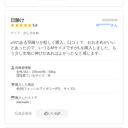
日除け
2026/04/08
lri********
さん
5.0
サイズ
：
少し小さめ
uVのある羽織りが欲しく購入。口コミで、おおきめがいい
とあったので、いつもMサイズですがLを購入しました。も
う少し生地に伸びがあればよかったなと感じます。
投稿者情報
女性/151～155cm/46～50kg
普段着ているサイズ：M
購入した商品
色/[4]フォッシルアイボリー(FI)、サイズ/L
購入したストア
wannado
違反報告
いいね
0