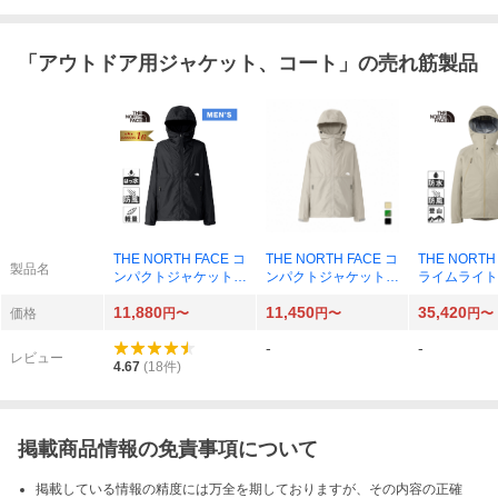
「
アウトドア用ジャケット、コート
」の売れ筋製品
THE NORTH FACE コ
THE NORTH FACE コ
THE NORTH
製品名
ンパクトジャケット
ンパクトジャケット
ライムライト
メンズ NP72530-K
メンズ NP72530
ト メンズ NP1
11,880
11,450
35,420
（ブラック）
L（クレイグ
価格
円〜
円〜
円〜
-
-
レビュー
4.67
(
18
件)
掲載商品情報の免責事項について
掲載している情報の精度には万全を期しておりますが、その内容の正確