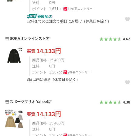
送料
0
円
ポイント
1,671
pt
14
%
要エントリー
12時までのご注文で明日にお届け（休業日を除く）
SORAオンラインストア
4.62
14,133
円
実質
商品価格
15,400
円
送料
0
円
ポイント
1,267
pt
9
%
要エントリー
3日以内に発送（休業日を除く）
スポーツマリオ Yahoo!店
4.38
14,133
円
実質
商品価格
15,400
円
送料
0
円
ポイント
1,267
pt
9
%
要エントリー